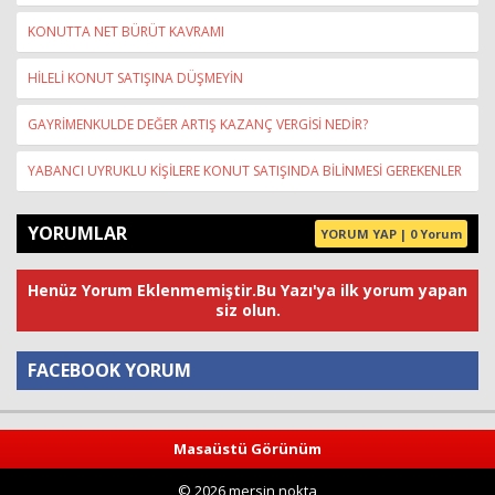
KONUTTA NET BÜRÜT KAVRAMI
HİLELİ KONUT SATIŞINA DÜŞMEYİN
GAYRİMENKULDE DEĞER ARTIŞ KAZANÇ VERGİSİ NEDİR?
YABANCI UYRUKLU KİŞİLERE KONUT SATIŞINDA BİLİNMESİ GEREKENLER
YORUMLAR
YORUM YAP | 0 Yorum
Henüz Yorum Eklenmemiştir.Bu Yazı'ya ilk yorum yapan
siz olun.
FACEBOOK YORUM
Yorum
Masaüstü Görünüm
© 2026 mersin nokta