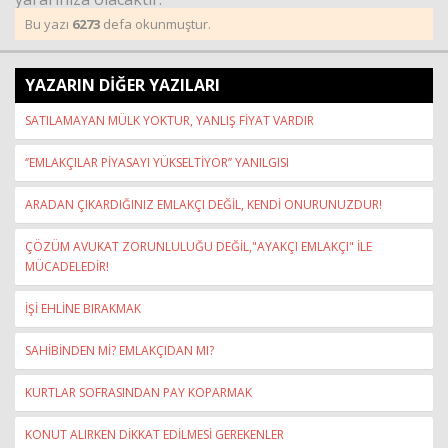
Bu yazı
6273
defa okunmuştur.
YAZARIN DİĞER YAZILARI
SATILAMAYAN MÜLK YOKTUR, YANLIŞ FİYAT VARDIR
‘’EMLAKÇILAR PİYASAYI YÜKSELTİYOR’’ YANILGISI
ARADAN ÇIKARDIĞINIZ EMLAKÇI DEĞİL, KENDİ ONURUNUZDUR!
ÇÖZÜM AVUKAT ZORUNLULUĞU DEĞİL,"AYAKÇI EMLAKÇI" İLE
MÜCADELEDİR!
İŞİ EHLİNE BIRAKMAK
SAHİBİNDEN Mİ? EMLAKÇIDAN MI?
KURTLAR SOFRASINDAN PAY KOPARMAK
KONUT ALIRKEN DİKKAT EDİLMESİ GEREKENLER