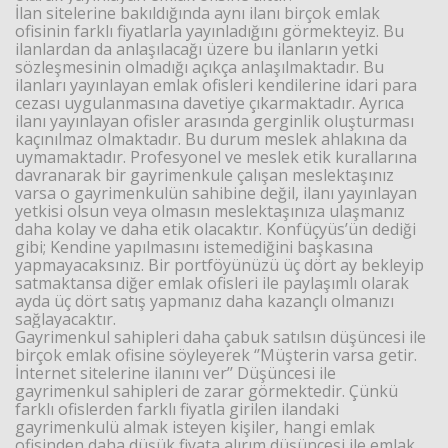
İlan sitelerine bakıldığında aynı ilanı birçok emlak
ofisinin farklı fiyatlarla yayınladığını görmekteyiz. Bu
ilanlardan da anlaşılacağı üzere bu ilanların yetki
sözleşmesinin olmadığı açıkça anlaşılmaktadır. Bu
ilanları yayınlayan emlak ofisleri kendilerine idari para
cezası uygulanmasına davetiye çıkarmaktadır. Ayrıca
ilanı yayınlayan ofisler arasında gerginlik oluşturması
kaçınılmaz olmaktadır. Bu durum meslek ahlakına da
uymamaktadır. Profesyonel ve meslek etik kurallarına
davranarak bir gayrimenkule çalışan meslektaşınız
varsa o gayrimenkulün sahibine değil, ilanı yayınlayan
yetkisi olsun veya olmasın meslektaşınıza ulaşmanız
daha kolay ve daha etik olacaktır. Konfüçyüs’ün dediği
gibi; Kendine yapılmasını istemediğini başkasına
yapmayacaksınız. Bir portföyünüzü üç dört ay bekleyip
satmaktansa diğer emlak ofisleri ile paylaşımlı olarak
ayda üç dört satış yapmanız daha kazançlı olmanızı
sağlayacaktır.
Gayrimenkul sahipleri daha çabuk satılsın düşüncesi ile
birçok emlak ofisine söyleyerek ‘’Müşterin varsa getir.
İnternet sitelerine ilanını ver’’ Düşüncesi ile
gayrimenkul sahipleri de zarar görmektedir. Çünkü
farklı ofislerden farklı fiyatla girilen ilandaki
gayrimenkulü almak isteyen kişiler, hangi emlak
ofisinden daha düşük fiyata alırım düşüncesi ile emlak