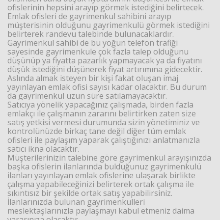
ofislerinin hepsini arayıp görmek istediğini belirtecek.
Emlak ofisleri de gayrimenkul sahibini arayıp
müşterisinin olduğunu gayrimenkulü görmek istediğini
Haberin Doğru Adresi.
belirterek randevu talebinde bulunacaklardır.
Gayrimenkul sahibi de bu yoğun telefon trafiği
sayesinde gayrimenkule çok fazla talep olduğunu
düşünüp ya fiyatta pazarlık yapmayacak ya da fiyatını
düşük istediğini düşünerek fiyat artırımına gidecektir.
Aslında almak isteyen bir kişi fakat oluşan imaj
yayınlayan emlak ofisi sayısı kadar olacaktır. Bu durum
da gayrimenkul uzun süre satılamayacaktır.
Satıcıya yönelik yapacağınız çalışmada, birden fazla
emlakçı ile çalışmanın zararını belirtirken zaten size
satış yetkisi vermesi durumunda sizin yönetiminiz ve
kontrolünüzde birkaç tane değil diğer tüm emlak
ofisleri ile paylaşım yaparak çalıştığınızı anlatmanızla
satıcı ikna olacaktır.
Müşterilerinizin talebine göre gayrimenkul arayışınızda
başka ofislerin ilanlarında bulduğunuz gayrimenkulü
ilanları yayınlayan emlak ofislerine ulaşarak birlikte
çalışma yapabileceğinizi belirterek ortak çalışma ile
sıkıntısız bir şekilde ortak satış yapabilirsiniz.
İlanlarınızda bulunan gayrimenkulleri
meslektaşlarınızla paylaşmayı kabul etmeniz daima
yararınıza olacaktır.