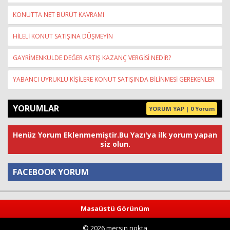
KONUTTA NET BÜRÜT KAVRAMI
HİLELİ KONUT SATIŞINA DÜŞMEYİN
GAYRİMENKULDE DEĞER ARTIŞ KAZANÇ VERGİSİ NEDİR?
YABANCI UYRUKLU KİŞİLERE KONUT SATIŞINDA BİLİNMESİ GEREKENLER
YORUMLAR
YORUM YAP | 0 Yorum
Henüz Yorum Eklenmemiştir.Bu Yazı'ya ilk yorum yapan
siz olun.
FACEBOOK YORUM
Yorum
Masaüstü Görünüm
© 2026 mersin nokta