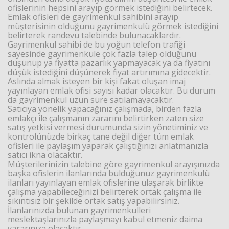
ofislerinin hepsini arayıp görmek istediğini belirtecek.
Emlak ofisleri de gayrimenkul sahibini arayıp
müşterisinin olduğunu gayrimenkulü görmek istediğini
Haberin Doğru Adresi.
belirterek randevu talebinde bulunacaklardır.
Gayrimenkul sahibi de bu yoğun telefon trafiği
sayesinde gayrimenkule çok fazla talep olduğunu
düşünüp ya fiyatta pazarlık yapmayacak ya da fiyatını
düşük istediğini düşünerek fiyat artırımına gidecektir.
Aslında almak isteyen bir kişi fakat oluşan imaj
yayınlayan emlak ofisi sayısı kadar olacaktır. Bu durum
da gayrimenkul uzun süre satılamayacaktır.
Satıcıya yönelik yapacağınız çalışmada, birden fazla
emlakçı ile çalışmanın zararını belirtirken zaten size
satış yetkisi vermesi durumunda sizin yönetiminiz ve
kontrolünüzde birkaç tane değil diğer tüm emlak
ofisleri ile paylaşım yaparak çalıştığınızı anlatmanızla
satıcı ikna olacaktır.
Müşterilerinizin talebine göre gayrimenkul arayışınızda
başka ofislerin ilanlarında bulduğunuz gayrimenkulü
ilanları yayınlayan emlak ofislerine ulaşarak birlikte
çalışma yapabileceğinizi belirterek ortak çalışma ile
sıkıntısız bir şekilde ortak satış yapabilirsiniz.
İlanlarınızda bulunan gayrimenkulleri
meslektaşlarınızla paylaşmayı kabul etmeniz daima
yararınıza olacaktır.