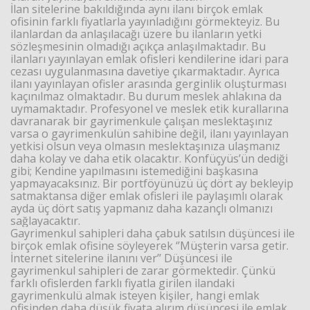
İlan sitelerine bakıldığında aynı ilanı birçok emlak
ofisinin farklı fiyatlarla yayınladığını görmekteyiz. Bu
ilanlardan da anlaşılacağı üzere bu ilanların yetki
sözleşmesinin olmadığı açıkça anlaşılmaktadır. Bu
ilanları yayınlayan emlak ofisleri kendilerine idari para
cezası uygulanmasına davetiye çıkarmaktadır. Ayrıca
ilanı yayınlayan ofisler arasında gerginlik oluşturması
kaçınılmaz olmaktadır. Bu durum meslek ahlakına da
uymamaktadır. Profesyonel ve meslek etik kurallarına
davranarak bir gayrimenkule çalışan meslektaşınız
varsa o gayrimenkulün sahibine değil, ilanı yayınlayan
yetkisi olsun veya olmasın meslektaşınıza ulaşmanız
daha kolay ve daha etik olacaktır. Konfüçyüs’ün dediği
gibi; Kendine yapılmasını istemediğini başkasına
yapmayacaksınız. Bir portföyünüzü üç dört ay bekleyip
satmaktansa diğer emlak ofisleri ile paylaşımlı olarak
ayda üç dört satış yapmanız daha kazançlı olmanızı
sağlayacaktır.
Gayrimenkul sahipleri daha çabuk satılsın düşüncesi ile
birçok emlak ofisine söyleyerek ‘’Müşterin varsa getir.
İnternet sitelerine ilanını ver’’ Düşüncesi ile
gayrimenkul sahipleri de zarar görmektedir. Çünkü
farklı ofislerden farklı fiyatla girilen ilandaki
gayrimenkulü almak isteyen kişiler, hangi emlak
ofisinden daha düşük fiyata alırım düşüncesi ile emlak