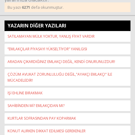
Bu yazı
6271
defa okunmuştur.
YAZARIN DİĞER YAZILARI
SATILAMAYAN MÜLK YOKTUR, YANLIŞ FİYAT VARDIR
‘’EMLAKÇILAR PİYASAYI YÜKSELTİYOR’’ YANILGISI
ARADAN ÇIKARDIĞINIZ EMLAKÇI DEĞİL, KENDİ ONURUNUZDUR!
ÇÖZÜM AVUKAT ZORUNLULUĞU DEĞİL,"AYAKÇI EMLAKÇI" İLE
MÜCADELEDİR!
İŞİ EHLİNE BIRAKMAK
SAHİBİNDEN Mİ? EMLAKÇIDAN MI?
KURTLAR SOFRASINDAN PAY KOPARMAK
KONUT ALIRKEN DİKKAT EDİLMESİ GEREKENLER