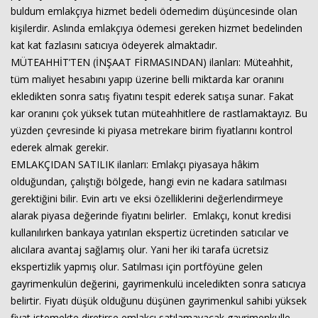
buldum emlakçıya hizmet bedeli ödemedim düşüncesinde olan
kişilerdir. Aslında emlakçıya ödemesi gereken hizmet bedelinden
Haberin Doğru Adresi.
kat kat fazlasını satıcıya ödeyerek almaktadır.
MÜTEAHHİT’TEN (İNŞAAT FİRMASINDAN) ilanları: Müteahhit,
tüm maliyet hesabını yapıp üzerine belli miktarda kar oranını
ekledikten sonra satış fiyatını tespit ederek satışa sunar. Fakat
kar oranını çok yüksek tutan müteahhitlere de rastlamaktayız. Bu
yüzden çevresinde ki piyasa metrekare birim fiyatlarını kontrol
ederek almak gerekir.
EMLAKÇIDAN SATILIK ilanları: Emlakçı piyasaya hâkim
olduğundan, çalıştığı bölgede, hangi evin ne kadara satılması
gerektiğini bilir. Evin artı ve eksi özelliklerini değerlendirmeye
alarak piyasa değerinde fiyatını belirler. Emlakçı, konut kredisi
kullanılırken bankaya yatırılan ekspertiz ücretinden satıcılar ve
alıcılara avantaj sağlamış olur. Yani her iki tarafa ücretsiz
ekspertizlik yapmış olur. Satılması için portföyüne gelen
gayrimenkulün değerini, gayrimenkulü inceledikten sonra satıcıya
belirtir. Fiyatı düşük olduğunu düşünen gayrimenkul sahibi yüksek
fiyat istemekte diretirse emlakçı satılamayacak gayrimenkulle