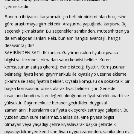
içermektedir.
Barınma ihtiyacını karşılamak için belli bir birikimi olan bütçesine
göre araştırmaya girmektedir. Araştırma yaptığında karşısına üç
seçenek çıkmaktadır. Bu seçenekler sahibinden, müteahhitten ya
da emlakçıdan ilanları. Peki, bunların hangisi avantajlı, hangisi
dezavantajlıdır?
SAHİBİNDEN SATILIK ilanları: Gayrimenkulün fiyatını piyasa
bilgisi ve tecrübesi olmadan satıcı kendisi belirler. Kriteri
komşusunun satışa çıkardığı evine istediği fiyattır. Komşusunun
belirlediği fiyatı kendi gayrimenkulü ile kıyaslayıp üzerine ekleme
çıkarma ile satış fiyatını belirler. Oysaki komşusu da sokakta ki bir
başka komsusunu örnek alarak fiyat belirlemiştir. Genelde
insanların kendi malları değerli olduğundan fiyat sürekli abartılı ve
yüksektir. Gayrimenkulle beraber geçirdikleri duygusal
zamanlarını, hatıralarını da fiyata ekleyerek satmaya çalışırlar. Bu
yüzden uzun süre satılamaz. Satılsa da, yine piyasa bilgisi
olmayan veya yaşadığı şehre kıyaslayarak başka şehirde ki
piyasayı bilmeyen kendisine fiyatı uygun zanneden, sahibinden ev