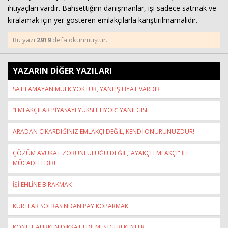
ihtiyaçları vardır. Bahsettiğim danışmanlar, işi sadece satmak ve
kiralamak için yer gösteren emlakçılarla karıştırılmamalıdır.
Bu yazı
2919
defa okunmuştur.
YAZARIN DİĞER YAZILARI
SATILAMAYAN MÜLK YOKTUR, YANLIŞ FİYAT VARDIR
‘’EMLAKÇILAR PİYASAYI YÜKSELTİYOR’’ YANILGISI
ARADAN ÇIKARDIĞINIZ EMLAKÇI DEĞİL, KENDİ ONURUNUZDUR!
ÇÖZÜM AVUKAT ZORUNLULUĞU DEĞİL,"AYAKÇI EMLAKÇI" İLE
MÜCADELEDİR!
İŞİ EHLİNE BIRAKMAK
KURTLAR SOFRASINDAN PAY KOPARMAK
KONUT ALIRKEN DİKKAT EDİLMESİ GEREKENLER