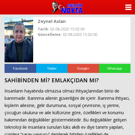
ANASAYFA
Zeynel Aslan
KATEGORİLER
Tarih:
02-08-2025 15:02:00
Güncelleme:
02-08-2025 15:02:00
YAZARLAR
ANKETLER
FOTO GALERİ
Facebook
Twitter
Google+
Whatsapp
SAHİBİNDEN Mİ? EMLAKÇIDAN MI?
VİDEO GALERİ
İnsanların hayatında olmazsa olmaz ihtiyaçlarından birisi de
KÜNYE
barınmadır. Barınma ailenin güvenliğini de içerir. Barınma ihtiyacı,
kişilerin ailesine, gelir durumuna, sosyal çevresine, iş yerine,
İLETİŞİM
çocuğun okuluna ve aile kültürüne göre, özellikleri ve konumu
bakımından değişiklikler göstermektedir. Bu değişiklikler gelişen
teknoloji ile insanlara sunulan lüks akıllı ev diye tanımı yapılan,
cümleyi ‘’saray yavrusu’’ denilerek bitirilen özellikleri de