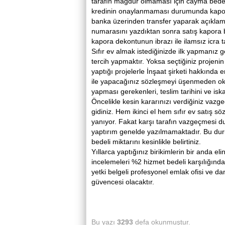
tarafın mağdur olmaması için cayma bedeli
kredinin onaylanmaması durumunda kaporan
banka üzerinden transfer yaparak açıkla
numarasını yazdıktan sonra satış kapora be
kapora dekontunun ibrazı ile ilamsız icra t
Sıfır ev almak istediğinizde ilk yapmanız g
tercih yapmaktır. Yoksa seçtiğiniz projenin
yaptığı projelerle İnşaat şirketi hakkında 
ile yapacağınız sözleşmeyi üşenmeden oku
yapması gerekenleri, teslim tarihini ve i
Öncelikle kesin kararınızı verdiğiniz va
gidiniz. Hem ikinci el hem sıfır ev satış 
yanıyor. Fakat karşı tarafın vazgeçmesi d
yaptırım genelde yazılmamaktadır. Bu dur
bedeli miktarını kesinlikle belirtiniz.
Yıllarca yaptığınız birikimlerin bir anda 
incelemeleri %2 hizmet bedeli karşılığında
yetki belgeli profesyonel emlak ofisi ve da
güvencesi olacaktır.
Bu yazı
3293
defa okunmuştur.