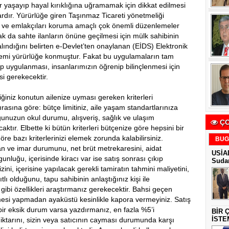
r yaşayıp hayal kırıklığına uğramamak için dikkat edilmesi
rdır. Yürürlüğe giren Taşınmaz Ticareti yönetmeliği
ları ve emlakçıları koruma amaçlı çok önemli düzenlemeler
rak da sahte ilanların önüne geçilmesi için mülk sahibinin
alındığını belirten e-Devlet’ten onaylanan (EİDS) Elektronik
temi yürürlüğe konmuştur. Fakat bu uygulamaların tam
ip uygulanması, insanlarımızın öğrenip bilinçlenmesi için
i gerekecektir.
ğiniz konutun ailenize uyması gereken kriterleri
ırasına göre: bütçe limitiniz, aile yaşam standartlarınıza
ğunuzun okul durumu, alışveriş, sağlık ve ulaşım
ÇO
ktır. Elbette ki bütün kriterleri bütçenize göre hepsini bir
öre bazı kriterlerinizi elemek zorunda kalabilirsiniz.
BUG
ân ve imar durumunu, net brüt metrekaresini, aidat
USİAD
gunluğu, içerisinde kiracı var ise satış sonrası çıkıp
Sudan
ini, içerisine yapılacak gerekli tamiratın tahmini maliyetini,
lı olduğunu, tapu sahibinin anlaştığınız kişi ile
gibi özellikleri araştırmanız gerekecektir. Bahsi geçen
mesi yapmadan ayaküstü kesinlikle kapora vermeyiniz. Satış
ir eksik durum varsa yazdırmanız, en fazla %5’i
BİR 
İSTE
ktarını, sizin veya satıcının cayması durumunda karşı