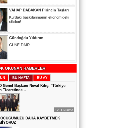
etkileri!
Gündoğdu Yıldırım
GÜNE DAİR
Zeynel Aslan
SATILAMAYAN MÜLK YOKTUR,
YANLIŞ FİYAT VARDIR
K OKUNAN HABERLER
Sıddıka BALAKAN
ÜN
BU HAFTA
BU AY
DİJİTAL VİCDAN
 Genel Başkanı Nevaf Kılıç: "Türkiye–
 Ticaretinde ..
Gül Saydam
SEN BENİ UNUTSAN DA
125 Okunma
ÇOCUĞUMUZU DAHA KAYBETMEK
MİYORUZ