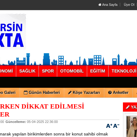
Ana Sayfa
Üye Ol
ONOMİ
SAĞLIK
SPOR
OTOMOBİL
EĞİTİM
TEKNOLOJİ
o Galeri
Günün Haberleri
Köşe Yazarları
Anketler
RKEN DİKKAT EDİLMESİ
YA
ER
:00
Güncelleme:
05-04-2025 22:36:00
anarak yapılan birikimlerden sonra bir konut sahibi olmak