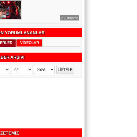
29 Okunma
N YORUMLANANLAR
ERLER
VİDEOLAR
BER ARŞİVİ
ZETEMİZ