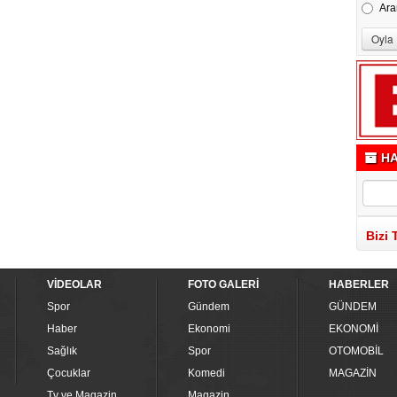
Ara
HA
Bizi 
VİDEOLAR
FOTO GALERİ
HABERLER
Spor
Gündem
GÜNDEM
Haber
Ekonomi
EKONOMİ
Sağlık
Spor
OTOMOBİL
Çocuklar
Komedi
MAGAZİN
Tv ve Magazin
Magazin