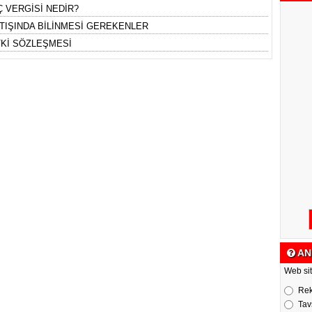
 VERGİSİ NEDİR?
TIŞINDA BİLİNMESİ GEREKENLER
TKİ SÖZLEŞMESİ
AN
Web sit
Re
Tav