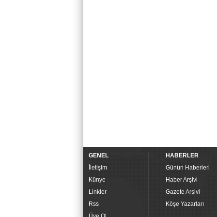
GENEL
HABERLER
İletişim
Günün Haberleri
Künye
Haber Arşivi
Linkler
Gazete Arşivi
Rss
Köşe Yazarları
Üye Ol