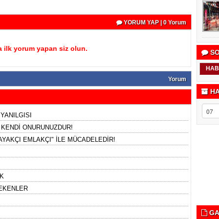
YORUM YAP | 0 Yorum
 ilk yorum yapan siz olun.
SO
HAB
Yorum
HA
 YANILGISI
, KENDİ ONURUNUZDUR!
YAKÇI EMLAKÇI" İLE MÜCADELEDİR!
K
REKENLER
GA