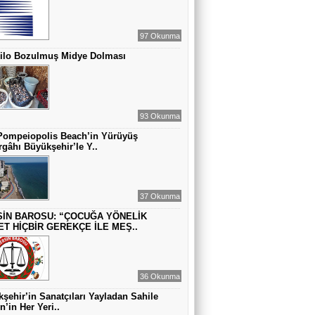
MUAZZEZ TOĞRUL
ZAMANA DUR DEMEK OLMAZ
97 Okunma
Kilo Bozulmuş Midye Dolması
VAHAP DABAKAN Pirincin Taşları
Kurdaki baskılanmanın ekonomideki
etkileri!
93 Okunma
Pompeiopolis Beach’in Yürüyüş
gâhı Büyükşehir’le Y..
37 Okunma
İN BAROSU: “ÇOCUĞA YÖNELİK
ET HİÇBİR GEREKÇE İLE MEŞ..
36 Okunma
şehir’in Sanatçıları Yayladan Sahile
n’in Her Yeri..