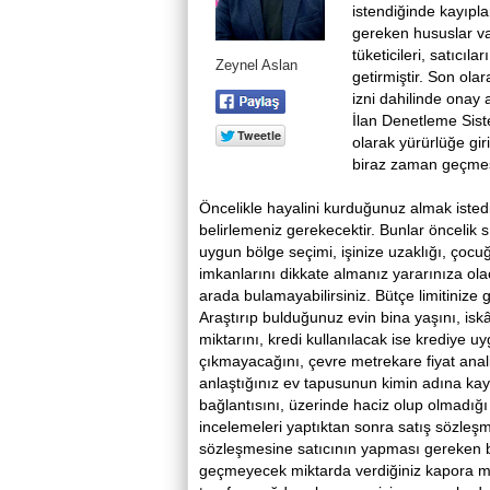
istendiğinde kayıpla
gereken hususlar va
tüketicileri, satıcı
Zeynel Aslan
getirmiştir. Son ola
izni dahilinde onay 
İlan Denetleme Sis
olarak yürürlüğe gir
biraz zaman geçmes
Öncelikle hayalini kurduğunuz almak istedi
belirlemeniz gerekecektir. Bunlar öncelik s
uygun bölge seçimi, işinize uzaklığı, çocu
imkanlarını dikkate almanız yararınıza olaca
arada bulamayabilirsiniz. Bütçe limitinize g
Araştırıp bulduğunuz evin bina yaşını, isk
miktarını, kredi kullanılacak ise krediye uy
çıkmayacağını, çevre metrekare fiyat analiz
anlaştığınız ev tapusunun kimin adına kayıt
bağlantısını, üzerinde haciz olup olmadığı 
incelemeleri yaptıktan sonra satış sözleş
sözleşmesine satıcının yapması gereken b
geçmeyecek miktarda verdiğiniz kapora mi