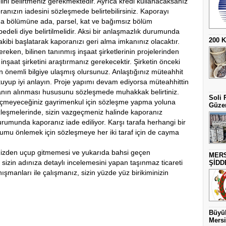
ni belirtmeniz gerekmektedir. Ayrıca kredi kullanacaksanız
ızın iadesini sözleşmede belirtebilirsiniz. Kaporayı
ma bölümüne ada, parsel, kat ve bağımsız bölüm
deli diye belirtilmelidir. Aksi bir anlaşmazlık durumunda
200 
akibi başlatarak kaporanızı geri alma imkanınız olacaktır.
ereken, bilinen tanınmış inşaat şirketlerinin projelerinden
 inşaat şirketini araştırmanız gerekecektir. Şirketin önceki
en önemli bilgiye ulaşmış olursunuz. Anlaştığınız müteahhit
yup iyi anlayın. Proje yapımı devam ediyorsa müteahhittin
skanın alınması hususunu sözleşmede muhakkak belirtiniz.
Soli 
zgeçmeyeceğiniz gayrimenkul için sözleşme yapma yoluna
Güzer
sözleşmelerinde, sizin vazgeçmeniz halinde kaporanız
urumunda kaporanız iade ediliyor. Karşı tarafa herhangi bir
umu önlemek için sözleşmeye her iki taraf için de cayma
elinizden uçup gitmemesi ve yukarıda bahsi geçen
MERS
 sizin adınıza detaylı incelemesini yapan taşınmaz ticareti
ŞİDD
nışmanları ile çalışmanız, sizin yüzde yüz birikiminizin
Büyük
Mersi