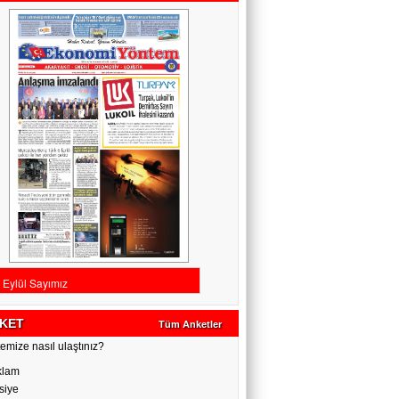
KET
Tüm Anketler
emize nasıl ulaştınız?
klam
siye