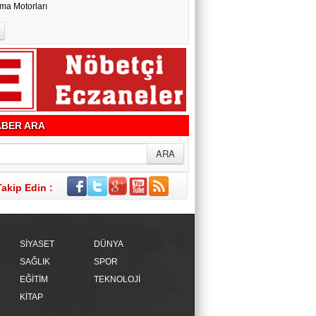
ma Motorları
BER ARA
Takip Edin :
SİYASET
DÜNYA
SAĞLIK
SPOR
EĞİTİM
TEKNOLOJİ
KİTAP