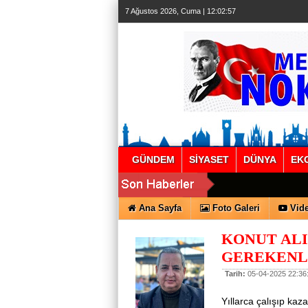
7 Ağustos 2026, Cuma | 12:02:58
GÜNDEM
SİYASET
DÜNYA
EK
Ana Sayfa
Foto Galeri
Vide
KONUT ALI
GEREKENL
Tarih:
05-04-2025 22:36
Yıllarca çalışıp kaz