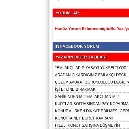
YORUMLAR
Henüz Yorum Eklenmemiştir.Bu Yazı'ya
FACEBOOK YORUM
YAZARIN DİĞER YAZILARI
‘’EMLAKÇILAR PİYASAYI YÜKSELTİYOR’’
ARADAN ÇIKARDIĞINIZ EMLAKÇI DEĞİL
ÇÖZÜM AVUKAT ZORUNLULUĞU DEĞİL,"A
İŞİ EHLİNE BIRAKMAK
SAHİBİNDEN Mİ? EMLAKÇIDAN MI?
KURTLAR SOFRASINDAN PAY KOPARMA
KONUT ALIRKEN DİKKAT EDİLMESİ GE
KONUTTA NET BÜRÜT KAVRAMI
HİLELİ KONUT SATIŞINA DÜŞMEYİN