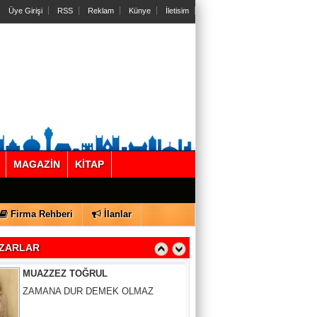
Üye Girişi
RSS
Reklam
Künye
İletisim
Gül Saydam
MAGAZİN
KİTAP
SEN BENİ UNUTSAN DA
Firma Rehberi
İlanlar
MUAZZEZ TOĞRUL
ZAMANA DUR DEMEK OLMAZ
ZARLAR
VAHAP DABAKAN Pirincin Taşları
Kurdaki baskılanmanın ekonomideki