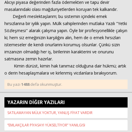
Alıcıyı piyasa değerinden fazla ödemekten ve tapu devir
masalarındaki olası mağduriyetlerden koruyan tek kalkandır.
Değerli meslektaşlarım; bu sistemin içindeki emek
hırsızlarına bir iyilik yapın. Mülk sahiplerinden mutlaka Yazılı "Yetki
Sözleşmesi" alarak çalışma yapın. Öyle bir profesyonellikle çalışın
ki; hem siz emeğinizin karşılığını alın, hem de o emek hırsızları
istemeseler de kendi onurlarını korumuş olsunlar. Çünkü sizin
imzanızın olmadığı her iş, birilerinin karakterini ve onurunu
satmasına zemin hazırlar.
Kimin dürüst, kimin hak tanımaz olduğuna dair hükmü; artık
o derin hesaplaşmalara ve kirlenmiş vicdanlara bırakıyorum.
Bu yazı
1488
defa okunmuştur.
YAZARIN DİĞER YAZILARI
SATILAMAYAN MÜLK YOKTUR, YANLIŞ FİYAT VARDIR
‘’EMLAKÇILAR PİYASAYI YÜKSELTİYOR’’ YANILGISI