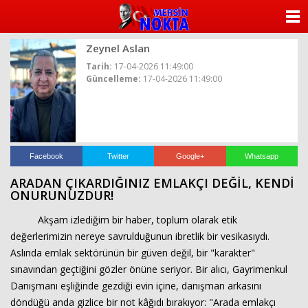
ANASAYFA
Zeynel Aslan
KATEGORİLER
Tarih:
17-04-2026 11:49:00
Güncelleme:
17-04-2026 11:49:00
YAZARLAR
ANKETLER
FOTO GALERİ
Facebook
Twitter
Google+
Whatsapp
ARADAN ÇIKARDIĞINIZ EMLAKÇI DEĞİL, KENDİ
VİDEO GALERİ
ONURUNUZDUR!
Akşam izlediğim bir haber, toplum olarak etik
KÜNYE
değerlerimizin nereye savrulduğunun ibretlik bir vesikasıydı.
Aslında emlak sektörünün bir güven değil, bir "karakter"
İLETİŞİM
sınavından geçtiğini gözler önüne seriyor. Bir alıcı, Gayrimenkul
Danışmanı eşliğinde gezdiği evin içine, danışman arkasını
döndüğü anda gizlice bir not kâğıdı bırakıyor: "Arada emlakçı