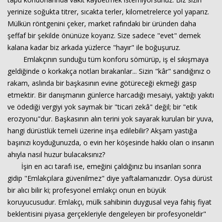
yerinize soğukta titrer, sıcakta terler, kilometrelerce yol yaparız.
Mülkün röntgenini çeker, market rafındaki bir üründen daha
Haberin Doğru Adresi.
şeffaf bir şekilde önünüze koyarız. Size sadece "evet" demek
kalana kadar biz arkada yüzlerce "hayır" ile boğuşuruz.
Emlakçının sunduğu tüm konforu sömürüp, iş el sıkışmaya
geldiğinde o korkakça notları bırakanlar... Sizin "kâr" sandığınız o
rakam, aslında bir başkasının evine götüreceği ekmeği gasp
etmektir. Bir danışmanın günlerce harcadığı mesaiyi, yaktığı yakıtı
ve ödediği vergiyi yok saymak bir "ticari zekâ" değil; bir "etik
erozyonu"dur. Başkasının alın terini yok sayarak kurulan bir yuva,
hangi dürüstlük temeli üzerine inşa edilebilir? Akşam yastığa
başınızı koyduğunuzda, o evin her köşesinde hakkı olan o insanın
ahıyla nasıl huzur bulacaksınız?
İşin en acı tarafı ise, emeğini çaldığınız bu insanları sonra
gidip "Emlakçılara güvenilmez" diye yaftalamanızdır. Oysa dürüst
bir alıcı bilir ki; profesyonel emlakçı onun en büyük
koruyucusudur. Emlakçı, mülk sahibinin duygusal veya fahiş fiyat
beklentisini piyasa gerçekleriyle dengeleyen bir profesyoneldir"