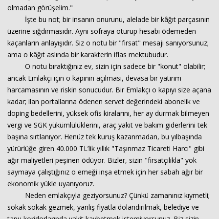
olmadan görüşelim."
İşte bu not; bir insanın onurunu, alelade bir kâğıt parçasının
üzerine sığdırmasıdır. Aynı sofraya oturup hesabı ödemeden
kaçanların anlayışıdır. Siz o notu bir "fırsat" mesajı sanıyorsunuz;
ama o kâğıt aslında bir karakterin iflas mektubudur.
O notu bıraktığınız ev, sizin için sadece bir "konut" olabilir;
ancak Emlakçı için o kapının açılması, devasa bir yatırım
harcamasının ve riskin sonucudur. Bir Emlakçı o kapıyı size açana
kadar; ilan portallarına ödenen servet değerindeki abonelik ve
doping bedellerini, yüksek ofis kiralarını, her ay durmak bilmeyen
vergi ve SGK yükümlülüklerini, araç yakıt ve bakım giderlerini tek
başına sırtlanıyor. Henüz tek kuruş kazanmadan, bu yılbaşında
yürürlüğe giren 40.000 TL’lik yıllık "Taşınmaz Ticareti Harcı" gibi
ağır maliyetleri peşinen ödüyor. Bizler, sizin "fırsatçılıkla" yok
saymaya çalıştığınız o emeği inşa etmek için her sabah ağır bir
ekonomik yükle uyanıyoruz.
Neden emlakçıyla geziyorsunuz? Çünkü zamanınız kıymetli;
sokak sokak gezmek, yanlış fiyatla dolandırılmak, belediye ve
tapu koridorlarında vakit kaybetmek istemiyorsunuz. Biz sizin