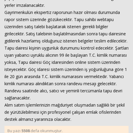
yerler imzalanacaktır.
Gayrimenkulün ekspertiz raporunun hazır olması durumunda
rapor sistem üzerinde gözükecektir. Tapu sahibi webtapu
üzerinden satış talebi başlatarak istenen gerekli bilgiler
girilecektir. Satış talebinin başlatılmasından sonra tapu dairesine
gidilerek hazırlamış olduğunuz istenen belgeler teslim edilecektir.
Tapu dairesi kişinin uygunluk durumunu kontrol edecektir. Şartları
uyan yabancı uyruklu alıcının 99 ile başlayan T.C. kimlik numarası
yoksa, Tapu dairesi Göç idaresinden online sistem üzerinden
isteyecektir. Göç idaresi sistem üzerinden iş yoğunluğuna göre 1
ile 20 gün arasında T.C. kimlik numarasını vermektedir. Yabancı
kimlik numarası alındıktan sonra randevu mesajı gelecektir.
Randevu saatinde alıcı, satıcı ve yeminli tercümanla tapu devri
sağlanacaktır.
Alım satım işlemlerinizin mağduriyet oluşmadan sağlıklı bir şekil
de yürütülebilmesi için profesyonel çalışan emlak ofislerinden
destek almanız yararınıza olacaktır.
Bu yazı
5508
defa okunmuştur.