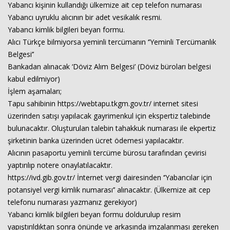
Yabancı kişinin kullandığı ülkemize ait cep telefon numarası
Yabancı uyruklu alıcının bir adet vesikalık resmi.
Yabancı kimlik bilgileri beyan formu.
Haberin Doğru Adresi.
Alıcı Türkçe bilmiyorsa yeminli tercümanın ‘’Yeminli Tercümanlık
Belgesi’’
Bankadan alınacak ‘Döviz Alım Belgesi’ (Döviz büroları belgesi
kabul edilmiyor)
İşlem aşamaları;
Tapu sahibinin https://webtapu.tkgm.gov.tr/ internet sitesi
üzerinden satışı yapılacak gayrimenkul için ekspertiz talebinde
bulunacaktır. Oluşturulan talebin tahakkuk numarası ile ekpertiz
şirketinin banka üzerinden ücret ödemesi yapılacaktır.
Alıcının pasaportu yeminli tercüme bürosu tarafından çevirisi
yaptırılıp notere onaylatılacaktır.
https://ivd.gib.gov.tr/ İnternet vergi dairesinden ‘’Yabancılar için
potansiyel vergi kimlik numarası’’ alınacaktır. (Ülkemize ait cep
telefonu numarası yazmanız gerekiyor)
Yabancı kimlik bilgileri beyan formu doldurulup resim
yapıştırıldıktan sonra önünde ve arkasında imzalanması gereken