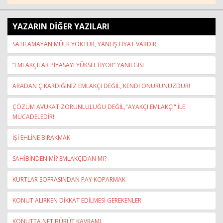
YAZARIN DİĞER YAZILARI
SATILAMAYAN MÜLK YOKTUR, YANLIŞ FİYAT VARDIR
‘’EMLAKÇILAR PİYASAYI YÜKSELTİYOR’’ YANILGISI
ARADAN ÇIKARDIĞINIZ EMLAKÇI DEĞİL, KENDİ ONURUNUZDUR!
ÇÖZÜM AVUKAT ZORUNLULUĞU DEĞİL,"AYAKÇI EMLAKÇI" İLE
MÜCADELEDİR!
İŞİ EHLİNE BIRAKMAK
SAHİBİNDEN Mİ? EMLAKÇIDAN MI?
KURTLAR SOFRASINDAN PAY KOPARMAK
KONUT ALIRKEN DİKKAT EDİLMESİ GEREKENLER
KONUTTA NET BÜRÜT KAVRAMI