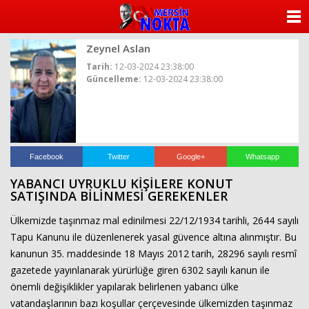
ANASAYFA
Zeynel Aslan
KATEGORİLER
Tarih:
12-03-2024 23:38:00
Güncelleme:
12-03-2024 23:38:00
YAZARLAR
ANKETLER
FOTO GALERİ
Facebook
Twitter
Google+
Whatsapp
YABANCI UYRUKLU KİŞİLERE KONUT
VİDEO GALERİ
SATIŞINDA BİLİNMESİ GEREKENLER
Ülkemizde taşınmaz mal edinilmesi 22/12/1934 tarihli, 2644 sayılı
KÜNYE
Tapu Kanunu ile düzenlenerek yasal güvence altına alınmıştır. Bu
kanunun 35. maddesinde 18 Mayıs 2012 tarih, 28296 sayılı resmî
İLETİŞİM
gazetede yayınlanarak yürürlüğe giren 6302 sayılı kanun ile
önemli değişiklikler yapılarak belirlenen yabancı ülke
vatandaşlarının bazı koşullar çerçevesinde ülkemizden taşınmaz