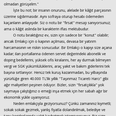
olmadan görüşelim."
İşte bu not; bir insanın onurunu, alelade bir kâğıt parçasının
üzerine sığdırmasıdır. Aynı sofraya oturup hesabı ödemeden
kaçanların anlayışıdır. Siz o notu bir "fırsat" mesajı sanıyorsunuz;
ama o kâğıt aslında bir karakterin iflas mektubudur.
O notu bıraktığınız ev, sizin için sadece bir "konut" olabilir;
ancak Emlakçı için o kapının açılması, devasa bir yatırım
harcamasının ve riskin sonucudur. Bir Emlakçı o kapıyı size açana
kadar; ilan portallarına ödenen servet değerindeki abonelik ve
doping bedellerini, yüksek ofis kiralarını, her ay durmak bilmeyen
vergi ve SGK yükümlülüklerini, araç yakıt ve bakım giderlerini tek
başına sırtlanıyor. Henüz tek kuruş kazanmadan, bu yılbaşında
yürürlüğe giren 40.000 TL’lik yıllık "Taşınmaz Ticareti Harcı" gibi
ağır maliyetleri peşinen ödüyor. Bizler, sizin "fırsatçılıkla" yok
saymaya çalıştığınız o emeği inşa etmek için her sabah ağır bir
ekonomik yükle uyanıyoruz.
Neden emlakçıyla geziyorsunuz? Çünkü zamanınız kıymetli;
sokak sokak gezmek, yanlış fiyatla dolandırılmak, belediye ve
tapu koridorlarında vakit kaybetmek istemiyorsunuz. Biz sizin