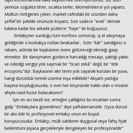
yerinize soğukta titrer, sıcakta terler, kilometrelerce yol yaparız.
Mülkün röntgenini çeker, market rafındaki bir üründen daha
Haberin Doğru Adresi.
şeffaf bir şekilde önünüze koyarız. Size sadece "evet" demek
kalana kadar biz arkada yüzlerce "hayır" ile boğuşuruz.
Emlakçının sunduğu tüm konforu sömürüp, iş el sıkışmaya
geldiğinde o korkakça notları bırakanlar... Sizin "kâr" sandığınız o
rakam, aslında bir başkasının evine götüreceği ekmeği gasp
etmektir. Bir danışmanın günlerce harcadığı mesaiyi, yaktığı yakıtı
ve ödediği vergiyi yok saymak bir "ticari zekâ" değil; bir "etik
erozyonu"dur. Başkasının alın terini yok sayarak kurulan bir yuva,
hangi dürüstlük temeli üzerine inşa edilebilir? Akşam yastığa
başınızı koyduğunuzda, o evin her köşesinde hakkı olan o insanın
ahıyla nasıl huzur bulacaksınız?
İşin en acı tarafı ise, emeğini çaldığınız bu insanları sonra
gidip "Emlakçılara güvenilmez" diye yaftalamanızdır. Oysa dürüst
bir alıcı bilir ki; profesyonel emlakçı onun en büyük
koruyucusudur. Emlakçı, mülk sahibinin duygusal veya fahiş fiyat
beklentisini piyasa gerçekleriyle dengeleyen bir profesyoneldir"