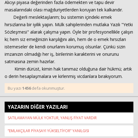
Alıcıyı piyasa değerinden fazla ödemekten ve tapu devir
masalarındaki olası mağduriyetlerden koruyan tek kalkandır.
Değerli meslektaşlarım; bu sistemin içindeki emek
hırsızlarına bir iyilik yapın. Mülk sahiplerinden mutlaka Yazılı "Yetki
Sözleşmesi" alarak çalışma yapın. Öyle bir profesyonellikle çalışın
ki; hem siz emeğinizin karşılığını alın, hem de o emek hırsızları
istemeseler de kendi onurlarını korumuş olsunlar. Çünkü sizin
imzanızın olmadığı her iş, birilerinin karakterini ve onurunu
satmasına zemin hazırlar.
Kimin dürüst, kimin hak tanımaz olduğuna dair hükmü; artık
o derin hesaplaşmalara ve kirlenmiş vicdanlara bırakıyorum.
Bu yazı
1456
defa okunmuştur.
YAZARIN DİĞER YAZILARI
SATILAMAYAN MÜLK YOKTUR, YANLIŞ FİYAT VARDIR
‘’EMLAKÇILAR PİYASAYI YÜKSELTİYOR’’ YANILGISI