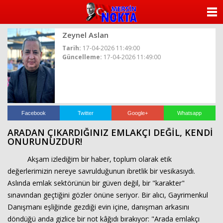
ANASAYFA
Zeynel Aslan
KATEGORİLER
Tarih:
17-04-2026 11:49:00
Güncelleme:
17-04-2026 11:49:00
YAZARLAR
ANKETLER
FOTO GALERİ
Facebook
Twitter
Google+
Whatsapp
ARADAN ÇIKARDIĞINIZ EMLAKÇI DEĞİL, KENDİ
VİDEO GALERİ
ONURUNUZDUR!
Akşam izlediğim bir haber, toplum olarak etik
KÜNYE
değerlerimizin nereye savrulduğunun ibretlik bir vesikasıydı.
Aslında emlak sektörünün bir güven değil, bir "karakter"
İLETİŞİM
sınavından geçtiğini gözler önüne seriyor. Bir alıcı, Gayrimenkul
Danışmanı eşliğinde gezdiği evin içine, danışman arkasını
döndüğü anda gizlice bir not kâğıdı bırakıyor: "Arada emlakçı