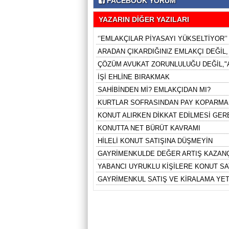
FACEBOOK YORUM
YAZARIN DİĞER YAZILARI
‘’EMLAKÇILAR PİYASAYI YÜKSELTİYOR’’
ARADAN ÇIKARDIĞINIZ EMLAKÇI DEĞİL
ÇÖZÜM AVUKAT ZORUNLULUĞU DEĞİL,"A
İŞİ EHLİNE BIRAKMAK
SAHİBİNDEN Mİ? EMLAKÇIDAN MI?
KURTLAR SOFRASINDAN PAY KOPARMA
KONUT ALIRKEN DİKKAT EDİLMESİ GE
KONUTTA NET BÜRÜT KAVRAMI
HİLELİ KONUT SATIŞINA DÜŞMEYİN
GAYRİMENKULDE DEĞER ARTIŞ KAZANÇ
YABANCI UYRUKLU KİŞİLERE KONUT SA
GAYRİMENKUL SATIŞ VE KİRALAMA YE