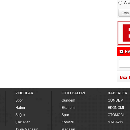
Ara
HA
Bizi 
VİDEOLAR
FOTO GALERİ
HABERLER
Spor
Gündem
GÜNDEM
Haber
Ekonomi
EKONOMİ
Sağlık
Spor
OTOMOBİL
Çocuklar
Komedi
MAGAZİN
Tv ve Magazin
Magazin