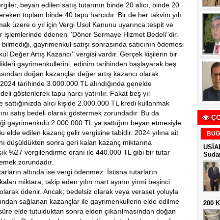
rgiler, beyan edilen satış tutarının binde 20 alıcı, binde 20
reken toplam binde 40 tapu harcıdır. Bir de her takvim yılı
mak üzere o yıl için Vergi Usul Kanunu uyarınca tespit ve
ir işlemlerinde ödenen ‘’Döner Sermaye Hizmet Bedeli’’dir.
n bilmediği, gayrimenkul satışı sonrasında satıcının ödemesi
l Değer Artış Kazancı’’ vergisi vardır. Gerçek kişilerin bir
dikleri gayrimenkullerini, edinim tarihinden başlayarak beş
sından doğan kazançlar değer artış kazancı olarak
.2024 tarihinde 3.000.000 TL alındığında genelde
eli gösterilerek tapu harcı yatırılır. Fakat beş yıl
 sattığınızda alıcı kişide 2.000.000 TL kredi kullanmak
arını satış bedeli olarak göstermek zorundadır. Bu da
ÇO
tiği gayrimenkulü 2.000.000 TL ya sattığını beyan etmesiyle
elde edilen kazanç gelir vergisine tabidir. 2024 yılına ait
BUG
anı düşüldükten sonra geri kalan kazanç miktarına
USİAD
şık %27 vergilendirme oranı ile 440.000 TL gibi bir tutar
Sudan
demek zorundadır.
utarların altında ise vergi ödenmez. İstisna tutarların
 kalan miktara, takip eden yılın mart ayının yirmi beşinci
olarak ödenir. Ancak; bedelsiz olarak veya veraset yoluyla
sından sağlanan kazançlar ile gayrimenkullerin elde edilme
200 
r süre elde tutulduktan sonra elden çıkarılmasından doğan