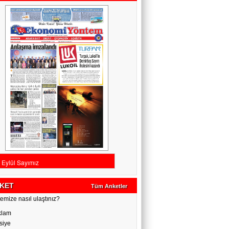
KET
Tüm Anketler
emize nasıl ulaştınız?
klam
siye