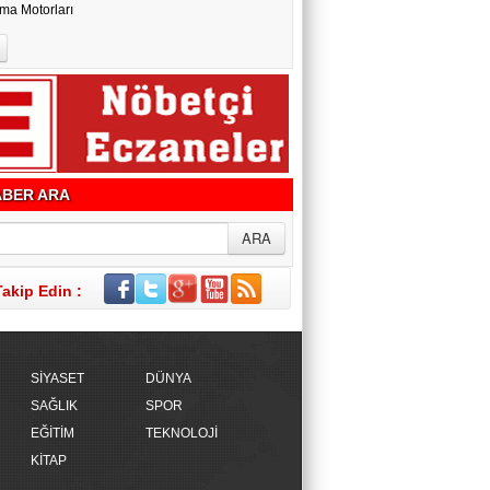
ma Motorları
BER ARA
Takip Edin :
SİYASET
DÜNYA
SAĞLIK
SPOR
EĞİTİM
TEKNOLOJİ
KİTAP