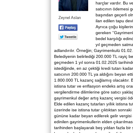
harçlar vardır. Bu ve
satıcının ödemesi ge
başından geçerli ol
Zeynel Aslan
ilan edilen tapu dev
Ayrıca çoğu kişileri
gereken ‘’Gayrimenku
bedel karşılığı edin
yıl geçmeden satma
adlandırılır. Örneğin; Gayrimenkulü 01.02
Belediyenin belirlediği 200.000 TL rayiç bed
geçmeden 1 yıl sonra 01.02.2025 tarihinde
istediğinde, en az çektiği kredi tutarı kad
satıcının 200.000 TL ya aldığını beyan et
1.800.000 TL kazanç sağlamış olacaktır. Bu 
istisna tutar ve enflasyon endeks artış or
vergilendirme dilimlerine göre satıcı yakla
gayrimenkul değer artış kazanç vergisi ö
Elde edilen kazanç tutarları yıllık istisna t
üzerinde ise istisna tutar çıktıktan sonraki
gününe kadar beyan edilerek gelir vergisi 
edinilen gayrimenkullerin elden çıkarılma
tarihinden başlayarak beş yıldan fazla bi