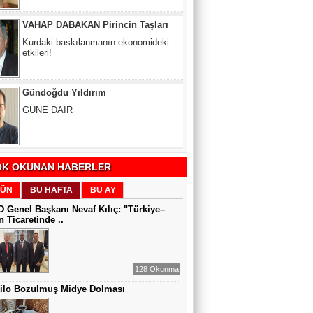
etkileri!
Gündoğdu Yıldırım
GÜNE DAİR
Zeynel Aslan
SATILAMAYAN MÜLK YOKTUR,
YANLIŞ FİYAT VARDIR
K OKUNAN HABERLER
Sıddıka BALAKAN
ÜN
BU HAFTA
BU AY
DİJİTAL VİCDAN
 Genel Başkanı Nevaf Kılıç: "Türkiye–
 Ticaretinde ..
Gül Saydam
128 Okunma
SEN BENİ UNUTSAN DA
Kilo Bozulmuş Midye Dolması