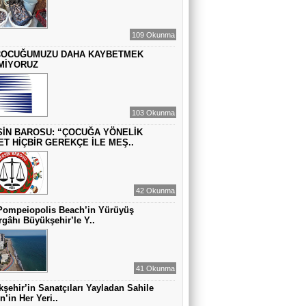
MUAZZEZ TOĞRUL
ZAMANA DUR DEMEK OLMAZ
109 Okunma
ÇOCUĞUMUZU DAHA KAYBETMEK
MİYORUZ
VAHAP DABAKAN Pirincin Taşları
Kurdaki baskılanmanın ekonomideki
etkileri!
103 Okunma
İN BAROSU: “ÇOCUĞA YÖNELİK
ET HİÇBİR GEREKÇE İLE MEŞ..
42 Okunma
Pompeiopolis Beach’in Yürüyüş
gâhı Büyükşehir’le Y..
41 Okunma
şehir’in Sanatçıları Yayladan Sahile
n’in Her Yeri..