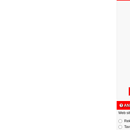
AN
Web sit
Re
Tav