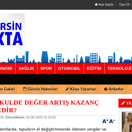
Ana Sayfa
Üye Ol
ONOMİ
SAĞLIK
SPOR
OTOMOBİL
EĞİTİM
TEKNOLOJİ
o Galeri
Günün Haberleri
Köşe Yazarları
Anketler
KULDE DEĞER ARTIŞ KAZANÇ
YA
EDİR?
:00
Güncelleme:
02-08-2025 15:10:00
tımlarda, tapuların el değiştirmesinde ödenen vergiler ve