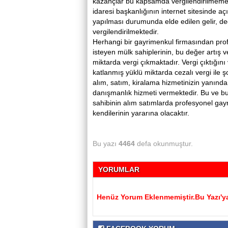
kazançlar bu kapsamda vergilendirilmemekted
idaresi başkanlığının internet sitesinde a
yapılması durumunda elde edilen gelir, değ
vergilendirilmektedir.
Herhangi bir gayrimenkul firmasından pr
isteyen mülk sahiplerinin, bu değer artış v
miktarda vergi çıkmaktadır. Vergi çıktığını 
katlanmış yüklü miktarda cezalı vergi ile
alım, satım, kiralama hizmetinizin yanında
danışmanlık hizmeti vermektedir. Bu ve b
sahibinin alım satımlarda profesyonel gayr
kendilerinin yararına olacaktır.
Bu yazı
4464
defa okunmuştur.
YORUMLAR
Henüz Yorum Eklenmemiştir.Bu Yazı'ya