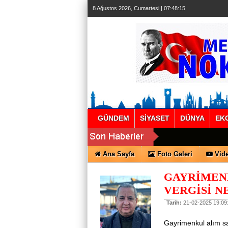
8 Ağustos 2026, Cumartesi | 07:48:16
GÜNDEM
SİYASET
DÜNYA
EK
Ana Sayfa
Foto Galeri
Vide
GAYRİMEN
VERGİSİ N
Tarih:
21-02-2025 19:09
Gayrimenkul alım sa