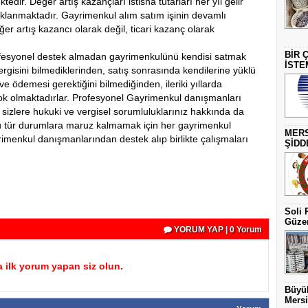
ir. Değer artış kazançları istisna tutarları her yıl gelir
çıklanmaktadır. Gayrimenkul alım satım işinin devamlı
er artış kazancı olarak değil, ticari kazanç olarak
BİR 
ofesyonel destek almadan gayrimenkulünü kendisi satmak
İSTE
ergisini bilmediklerinden, satış sonrasında kendilerine yüklü
ve ödemesi gerektiğini bilmediğinden, ileriki yıllarda
 şok olmaktadırlar. Profesyonel Gayrimenkul danışmanları
 sizlere hukuki ve vergisel sorumluluklarınız hakkında da
u tür durumlara maruz kalmamak için her gayrimenkul
MERS
imenkul danışmanlarından destek alıp birlikte çalışmaları
ŞİDD
Soli 
Güzer
YORUM YAP | 0 Yorum
 ilk yorum yapan siz olun.
Büyük
Mersi