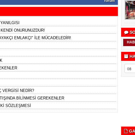
Yorum
 YANILGISI
, KENDİ ONURUNUZDUR!
SO
YAKÇI EMLAKÇI" İLE MÜCADELEDİR!
HAB
HA
K
REKENLER
 VERGİSİ NEDİR?
TIŞINDA BİLİNMESİ GEREKENLER
TKİ SÖZLEŞMESİ
GA