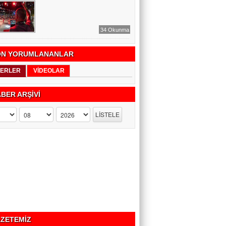
34 Okunma
N YORUMLANANLAR
ERLER
VİDEOLAR
BER ARŞİVİ
ZETEMİZ