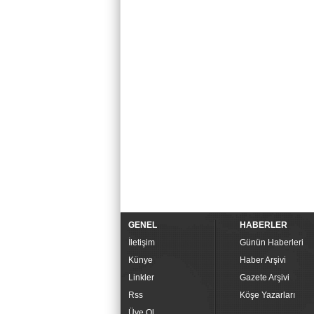
GENEL
HABERLER
İletişim
Günün Haberleri
Künye
Haber Arşivi
Linkler
Gazete Arşivi
Rss
Köşe Yazarları
Üye Ol