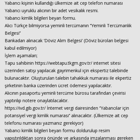
Yabancı kişinin kullandığı ülkemize ait cep telefon numarası
Yabancı uyruklu alıcının bir adet vesikalık resmi.
Yabancı kimlik bilgileri beyan formu.
Haberin Doğru Adresi.
Alıcı Türkçe bilmiyorsa yeminli tercümanın ‘’Yeminli Tercümanlık
Belgesi’’
Bankadan alınacak ‘Döviz Alım Belgesi’ (Döviz büroları belgesi
kabul edilmiyor)
İşlem aşamaları;
Tapu sahibinin https://webtapu.tkgm.gov.tr/ internet sitesi
üzerinden satışı yapılacak gayrimenkul için ekspertiz talebinde
bulunacaktır. Oluşturulan talebin tahakkuk numarası ile ekpertiz
şirketinin banka üzerinden ücret ödemesi yapılacaktır.
Alıcının pasaportu yeminli tercüme bürosu tarafından çevirisi
yaptırılıp notere onaylatılacaktır.
https://ivd.gib.gov.tr/ İnternet vergi dairesinden ‘’Yabancılar için
potansiyel vergi kimlik numarası’’ alınacaktır. (Ülkemize ait cep
telefonu numarası yazmanız gerekiyor)
Yabancı kimlik bilgileri beyan formu doldurulup resim
yapıştırıldıktan sonra önünde ve arkasında imzalanması gereken