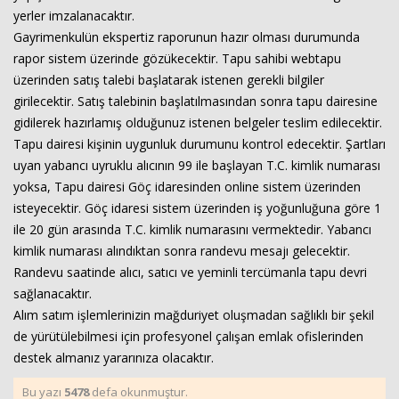
yerler imzalanacaktır.
Gayrimenkulün ekspertiz raporunun hazır olması durumunda
rapor sistem üzerinde gözükecektir. Tapu sahibi webtapu
üzerinden satış talebi başlatarak istenen gerekli bilgiler
girilecektir. Satış talebinin başlatılmasından sonra tapu dairesine
gidilerek hazırlamış olduğunuz istenen belgeler teslim edilecektir.
Tapu dairesi kişinin uygunluk durumunu kontrol edecektir. Şartları
uyan yabancı uyruklu alıcının 99 ile başlayan T.C. kimlik numarası
yoksa, Tapu dairesi Göç idaresinden online sistem üzerinden
isteyecektir. Göç idaresi sistem üzerinden iş yoğunluğuna göre 1
ile 20 gün arasında T.C. kimlik numarasını vermektedir. Yabancı
kimlik numarası alındıktan sonra randevu mesajı gelecektir.
Randevu saatinde alıcı, satıcı ve yeminli tercümanla tapu devri
sağlanacaktır.
Alım satım işlemlerinizin mağduriyet oluşmadan sağlıklı bir şekil
de yürütülebilmesi için profesyonel çalışan emlak ofislerinden
destek almanız yararınıza olacaktır.
Bu yazı
5478
defa okunmuştur.