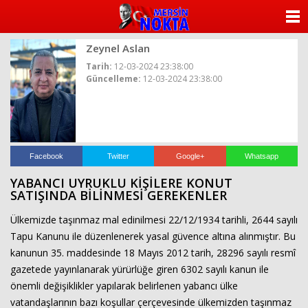
ANASAYFA
Zeynel Aslan
KATEGORİLER
Tarih:
12-03-2024 23:38:00
Güncelleme:
12-03-2024 23:38:00
YAZARLAR
ANKETLER
FOTO GALERİ
Facebook
Twitter
Google+
Whatsapp
YABANCI UYRUKLU KİŞİLERE KONUT
VİDEO GALERİ
SATIŞINDA BİLİNMESİ GEREKENLER
Ülkemizde taşınmaz mal edinilmesi 22/12/1934 tarihli, 2644 sayılı
KÜNYE
Tapu Kanunu ile düzenlenerek yasal güvence altına alınmıştır. Bu
kanunun 35. maddesinde 18 Mayıs 2012 tarih, 28296 sayılı resmî
İLETİŞİM
gazetede yayınlanarak yürürlüğe giren 6302 sayılı kanun ile
önemli değişiklikler yapılarak belirlenen yabancı ülke
vatandaşlarının bazı koşullar çerçevesinde ülkemizden taşınmaz