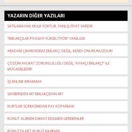
YAZARIN DİĞER YAZILARI
SATILAMAYAN MÜLK YOKTUR, YANLIŞ FİYAT VARDIR
‘’EMLAKÇILAR PİYASAYI YÜKSELTİYOR’’ YANILGISI
ARADAN ÇIKARDIĞINIZ EMLAKÇI DEĞİL, KENDİ ONURUNUZDUR!
ÇÖZÜM AVUKAT ZORUNLULUĞU DEĞİL,"AYAKÇI EMLAKÇI" İLE
MÜCADELEDİR!
İŞİ EHLİNE BIRAKMAK
SAHİBİNDEN Mİ? EMLAKÇIDAN MI?
KURTLAR SOFRASINDAN PAY KOPARMAK
KONUT ALIRKEN DİKKAT EDİLMESİ GEREKENLER
KONUTTA NET BÜRÜT KAVRAMI