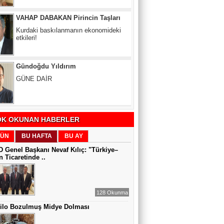
Kurdaki baskılanmanın ekonomideki
etkileri!
Gündoğdu Yıldırım
GÜNE DAİR
Zeynel Aslan
SATILAMAYAN MÜLK YOKTUR,
YANLIŞ FİYAT VARDIR
K OKUNAN HABERLER
Sıddıka BALAKAN
ÜN
BU HAFTA
BU AY
DİJİTAL VİCDAN
 Genel Başkanı Nevaf Kılıç: "Türkiye–
 Ticaretinde ..
Gül Saydam
128 Okunma
SEN BENİ UNUTSAN DA
Kilo Bozulmuş Midye Dolması