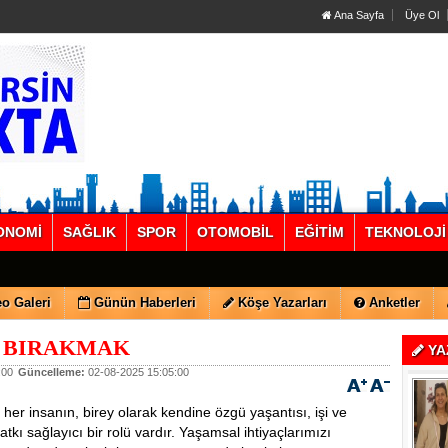
Ana Sayfa
Üye Ol
ONOMİ
SAĞLIK
SPOR
OTOMOBİL
EĞİTİM
TEKNOLOJİ
o Galeri
Günün Haberleri
Köşe Yazarları
Anketler
E BIRAKMAK
YA
:00
Güncelleme:
02-08-2025 15:05:00
er insanın, birey olarak kendine özgü yaşantısı, işi ve
kı sağlayıcı bir rolü vardır. Yaşamsal ihtiyaçlarımızı