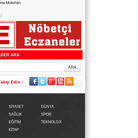
ma Motorları
BER ARA
Takip Edin :
SİYASET
DÜNYA
SAĞLIK
SPOR
EĞİTİM
TEKNOLOJİ
KİTAP