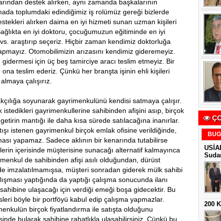
arından destek alırken, aynı zamanda başkalarının
amada toplumdaki edindiğimiz iş rolümüz gereği bizlerde
stekleri alırken daima en iyi hizmeti sunan uzman kişileri
Sağlıkta en iyi doktoru, çocuğumuzun eğitiminde en iyi
vs. araştırıp seçeriz. Hiçbir zaman kendimiz doktorluğa
pmayız. Otomobilimizin arızasını kendimiz gideremeyiz.
 gidermesi için üç beş tamirciye aracı teslim etmeyiz. Bir
 ona teslim ederiz. Çünkü her branşta işinin ehli kişileri
 almaya çalışırız.
akçılığa soyunarak gayrimenkulünü kendisi satmaya çalışır.
istedikleri gayrimenkullerine sahibinden afişini asıp, birçok
ÇO
etirin mantığı ile daha kısa sürede satılacağına inanırlar.
ışı istenen gayrimenkul birçok emlak ofisine verildiğinde,
BUG
şması yapamaz. Sadece aklının bir kenarında tutabilirse
USİAD
ylerin içerisinde müşterisine sunacağı alternatif kalmayınca
Sudan
rimenkul de sahibinden afişi asılı olduğundan, dürüst
e imzalatılmamışsa, müşteri sonradan giderek mülk sahibi
çalışması yaptığında da yaptığı çalışma sonucunda ilanı
ahibine ulaşacağı için verdiği emeği boşa gidecektir. Bu
sleri böyle bir portföyü kabul edip çalışma yapmazlar.
200 
imenkulün birçok fiyatlandırma ile satışta olduğunu
esinde bularak sahibine rahatlıkla ulaşabilirsiniz. Çünkü bu