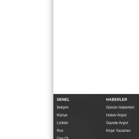
GENEL
HABERLER
İletişim
Günün Haberleri
Künye
Haber Arşivi
Linkler
Gazete Arşivi
Rss
Köşe Yazarları
Üye Ol