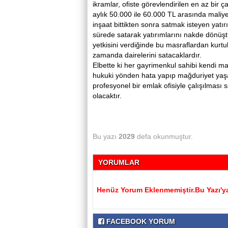
ikramlar, ofiste görevlendirilen en az bir ç
aylık 50.000 ile 60.000 TL arasında maliye
inşaat bittikten sonra satmak isteyen yatırı
sürede satarak yatırımlarını nakde dönüştü
yetkisini verdiğinde bu masraflardan kurt
zamanda dairelerini satacaklardır.
Elbette ki her gayrimenkul sahibi kendi m
hukuki yönden hata yapıp mağduriyet ya
profesyonel bir emlak ofisiyle çalışılması s
olacaktır.
Bu yazı
2029
defa okunmuştur.
YORUMLAR
Henüz Yorum Eklenmemiştir.Bu Yazı'ya
FACEBOOK YORUM