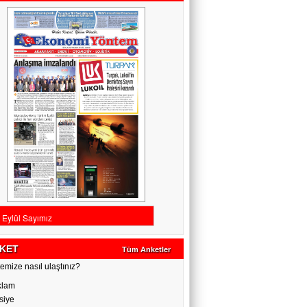
KET
Tüm Anketler
emize nasıl ulaştınız?
klam
siye