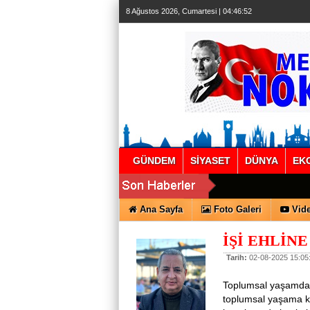
8 Ağustos 2026, Cumartesi | 04:46:52
GÜNDEM
SİYASET
DÜNYA
EK
Ana Sayfa
Foto Galeri
Vide
İŞİ EHLİN
Tarih:
02-08-2025 15:05
Toplumsal yaşamda h
toplumsal yaşama kat