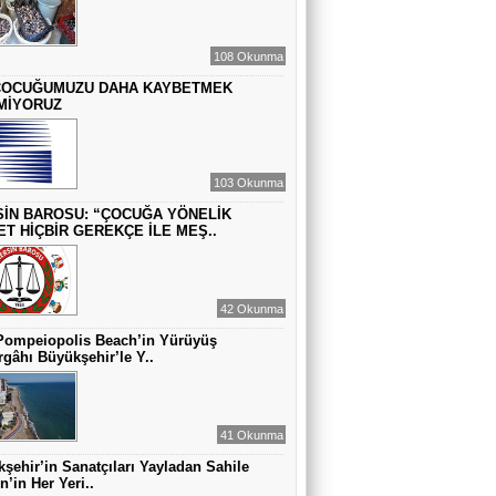
MUAZZEZ TOĞRUL
ZAMANA DUR DEMEK OLMAZ
108 Okunma
ÇOCUĞUMUZU DAHA KAYBETMEK
MİYORUZ
VAHAP DABAKAN Pirincin Taşları
Kurdaki baskılanmanın ekonomideki
etkileri!
103 Okunma
İN BAROSU: “ÇOCUĞA YÖNELİK
ET HİÇBİR GEREKÇE İLE MEŞ..
42 Okunma
Pompeiopolis Beach’in Yürüyüş
gâhı Büyükşehir’le Y..
41 Okunma
şehir’in Sanatçıları Yayladan Sahile
n’in Her Yeri..