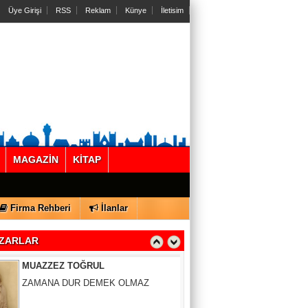
Üye Girişi
RSS
Reklam
Künye
İletisim
MAGAZİN
KİTAP
Gül Saydam
SEN BENİ UNUTSAN DA
Firma Rehberi
İlanlar
MUAZZEZ TOĞRUL
ZARLAR
ZAMANA DUR DEMEK OLMAZ
VAHAP DABAKAN Pirincin Taşları