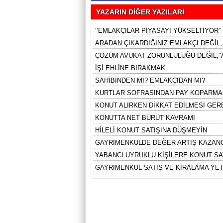
YAZARIN DİĞER YAZILARI
‘’EMLAKÇILAR PİYASAYI YÜKSELTİYOR’’
ARADAN ÇIKARDIĞINIZ EMLAKÇI DEĞİL
ÇÖZÜM AVUKAT ZORUNLULUĞU DEĞİL,"A
İŞİ EHLİNE BIRAKMAK
SAHİBİNDEN Mİ? EMLAKÇIDAN MI?
KURTLAR SOFRASINDAN PAY KOPARMA
KONUT ALIRKEN DİKKAT EDİLMESİ GE
KONUTTA NET BÜRÜT KAVRAMI
HİLELİ KONUT SATIŞINA DÜŞMEYİN
GAYRİMENKULDE DEĞER ARTIŞ KAZANÇ
YABANCI UYRUKLU KİŞİLERE KONUT SA
GAYRİMENKUL SATIŞ VE KİRALAMA YE