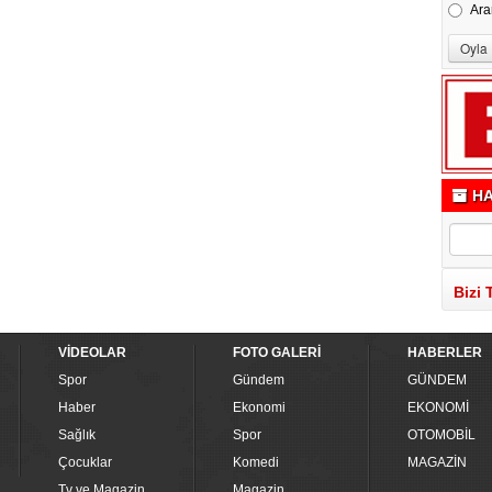
Ara
HA
Bizi 
VİDEOLAR
FOTO GALERİ
HABERLER
Spor
Gündem
GÜNDEM
Haber
Ekonomi
EKONOMİ
Sağlık
Spor
OTOMOBİL
Çocuklar
Komedi
MAGAZİN
Tv ve Magazin
Magazin