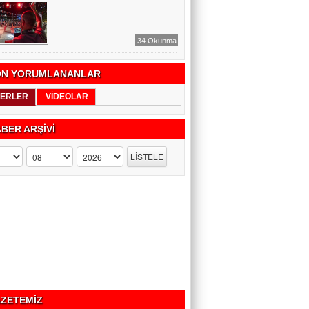
34 Okunma
N YORUMLANANLAR
ERLER
VİDEOLAR
BER ARŞİVİ
ZETEMİZ