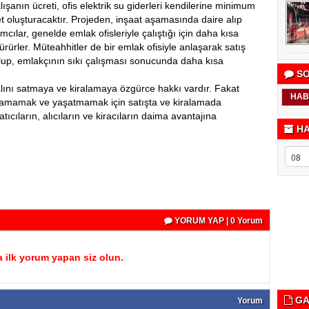
alışanın ücreti, ofis elektrik su giderleri kendilerine minimum
t oluşturacaktır. Projeden, inşaat aşamasında daire alıp
mcılar, genelde emlak ofisleriyle çalıştığı için daha kısa
rürler. Müteahhitler de bir emlak ofisiyle anlaşarak satış
ulup, emlakçının sıkı çalışması sonucunda daha kısa
SO
alını satmaya ve kiralamaya özgürce hakkı vardır. Fakat
HAB
şamamak ve yaşatmamak için satışta ve kiralamada
atıcıların, alıcıların ve kiracıların daima avantajına
HA
YORUM YAP | 0 Yorum
 ilk yorum yapan siz olun.
GA
Yorum