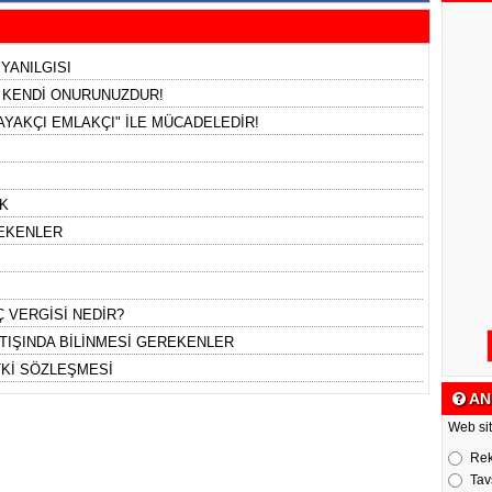
 YANILGISI
, KENDİ ONURUNUZDUR!
YAKÇI EMLAKÇI" İLE MÜCADELEDİR!
K
REKENLER
 VERGİSİ NEDİR?
TIŞINDA BİLİNMESİ GEREKENLER
TKİ SÖZLEŞMESİ
AN
Web sit
Re
Tav