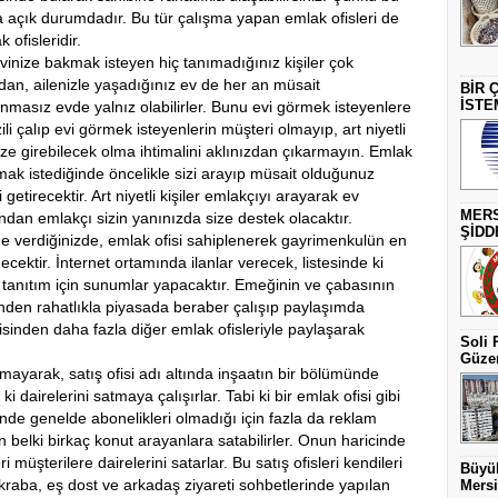
ra açık durumdadır. Bu tür çalışma yapan emlak ofisleri de
ofisleridir.
evinize bakmak isteyen hiç tanımadığınız kişiler çok
dan, ailenizle yaşadığınız ev de her an müsait
BİR 
İSTE
masız evde yalnız olabilirler. Bunu evi görmek isteyenlere
li çalıp evi görmek isteyenlerin müşteri olmayıp, art niyetli
ze girebilecek olma ihtimalini aklınızdan çıkarmayın. Emlak
kmak istediğinde öncelikle sizi arayıp müsait olduğunuz
etirecektir. Art niyetli kişiler emlakçıyı arayarak ev
MERS
ndan emlakçı sizin yanınızda size destek olacaktır.
ŞİDD
ine verdiğinizde, emlak ofisi sahiplenerek gayrimenkulün en
cektir. İnternet ortamında ilanlar verecek, listesinde ki
a tanıtım için sunumlar yapacaktır. Emeğinin ve çabasının
inden rahatlıkla piyasada beraber çalışıp paylaşımda
isinden daha fazla diğer emlak ofisleriyle paylaşarak
Soli 
Güzer
şmayarak, satış ofisi adı altında inşaatın bir bölümünde
i dairelerini satmaya çalışırlar. Tabi ki bir emlak ofisi gibi
inde genelde abonelikleri olmadığı için fazla da reklam
belki birkaç konut arayanlara satabilirler. Onun haricinde
 müşterilere dairelerini satarlar. Bu satış ofisleri kendileri
Büyük
akraba, eş dost ve arkadaş ziyareti sohbetlerinde yapılan
Mersi