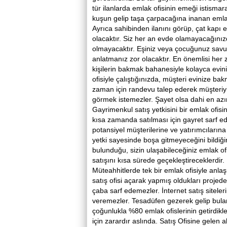
tür ilanlarda emlak ofisinin emeği istisma
kuşun gelip taşa çarpacağına inanan emlak 
Ayrıca sahibinden ilanını görüp, çat kapı 
olacaktır. Siz her an evde olamayacağınız
olmayacaktır. Eşiniz veya çocuğunuz savun
anlatmanız zor olacaktır. En önemlisi her zi
kişilerin bakmak bahanesiyle kolayca evini
ofisiyle çalıştığınızda, müşteri evinize ba
zaman için randevu talep ederek müşteriyi g
görmek istemezler. Şayet olsa dahi en azı
Gayrimenkul satış yetkisini bir emlak ofis
kısa zamanda satılması için gayret sarf ede
potansiyel müşterilerine ve yatırımcıların
yetki sayesinde boşa gitmeyeceğini bildiğ
bulunduğu, sizin ulaşabileceğiniz emlak of
satışını kısa sürede geçekleştireceklerdir.
Müteahhitlerde tek bir emlak ofisiyle anla
satış ofisi açarak yapmış oldukları projede k
çaba sarf edemezler. İnternet satış siteler
veremezler. Tesadüfen gezerek gelip bulan 
çoğunlukla %80 emlak ofislerinin getirdikleri
için zarardır aslında. Satış Ofisine gelen 