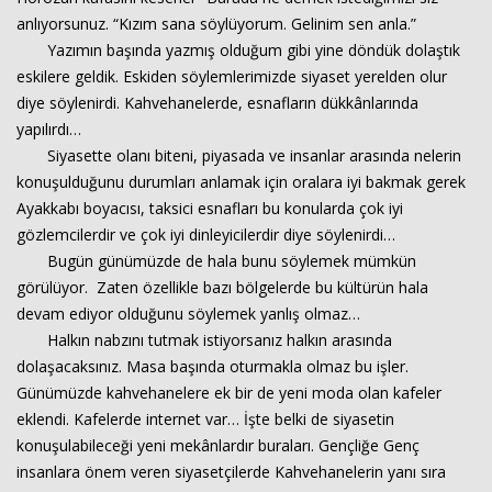
anlıyorsunuz. “Kızım sana söylüyorum. Gelinim sen anla.”
Yazımın başında yazmış olduğum gibi yine döndük dolaştık
eskilere geldik. Eskiden söylemlerimizde siyaset yerelden olur
diye söylenirdi. Kahvehanelerde, esnafların dükkânlarında
yapılırdı…
Siyasette olanı biteni, piyasada ve insanlar arasında nelerin
konuşulduğunu durumları anlamak için oralara iyi bakmak gerek
Ayakkabı boyacısı, taksici esnafları bu konularda çok iyi
gözlemcilerdir ve çok iyi dinleyicilerdir diye söylenirdi…
Bugün günümüzde de hala bunu söylemek mümkün
görülüyor. Zaten özellikle bazı bölgelerde bu kültürün hala
devam ediyor olduğunu söylemek yanlış olmaz…
Halkın nabzını tutmak istiyorsanız halkın arasında
dolaşacaksınız. Masa başında oturmakla olmaz bu işler.
Günümüzde kahvehanelere ek bir de yeni moda olan kafeler
eklendi. Kafelerde internet var… İşte belki de siyasetin
konuşulabileceği yeni mekânlardır buraları. Gençliğe Genç
insanlara önem veren siyasetçilerde Kahvehanelerin yanı sıra