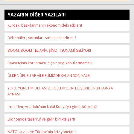
YAZARIN DİĞER YAZILARI
Kurdaki baskılanmanın ekonomideki etkileri!
Beklentileri, sorunları zaman halledir mi?
BOOM, BOOM TEL AVİV, ŞİMDİ TSUNAMİ GELİYOR!
Siyasetçinin korunması, hiçbir şeyi kabul etmemek!
ÜLKE NÜFUSU VE AİLE ELİMİZDE KALAN SON KALE!
YEREL YÖNETİM DEHASI VE BELEDİYELERİ DÜŞÜNDÜREN KONYA
AYNASI!
İzmir’den, Anadolu’nun kalbi Konya’ya gönül köprüsü!
Ekonomide tasarruf ve gelir birlikte şart!
NATO zirvesi ve Türkiye’nin kriz yönetimi!