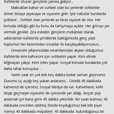
Kafelerde oturan gençlerin yanına gidiyor…
Maksatları kahve ve sohbet olan bu yerlerde sohbetler
döner dolaşır piyasaya ve siyasete gelir. İşte nabızlar buralarda
Haberin Doğru Adresi.
yoklanır… Sohbet olan yerlerde az biraz siyaset de olur. Her
konuda olduğu gibi bu konu da tartışmaya açıktır. Her görüşe yer
vermek gerekir. Zira eskiden gençlerin mekânları olarak
adlandırılan kafelerde şimdilerde baktığımızda genç yaşlı
toplumun her kesiminden insanlar ile karşılaşabiliyorsunuz…
Üniversite yıllarımızdaki ortamlarından alışkın olduğumuz
Kafelerde kimi kahvesini içer sohbetini yapar. Kimi elinde
bilgisayarı çalışır. Kimi ödev yapar. Sosyal konular buralarda çok
daha rahat konuşulur…
Yarım saat en çok kırk beş dakika kadar zaman geçirseniz.
Durumu üç aşağı beş yukarı anlarsınız… Üstelik 45 dakikada
kahvenizi de içersiniz. Sosyal Medya da var. Kahvehane, kafe
deyip geçmeyin siyasetin de içerisinde yer aldığı birçok şeyi
anlamak için bana göre 45 dakika yeterlidir. Bir saati bulmaz. 45
dakikada önceden ısıtılmış fırında koyduğumuz kek bile pişer.
Hamur 45 dakikada mayalanır. 45 dakikada bulunduğunuz bir