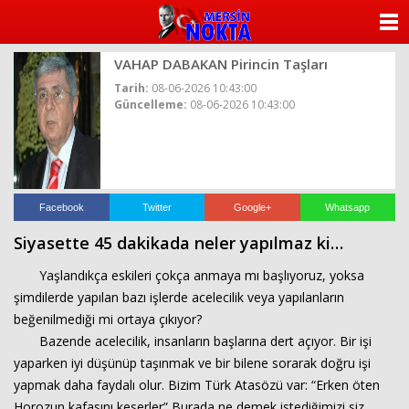
ANASAYFA
VAHAP DABAKAN Pirincin Taşları
KATEGORİLER
Tarih:
08-06-2026 10:43:00
Güncelleme:
08-06-2026 10:43:00
YAZARLAR
ANKETLER
FOTO GALERİ
Facebook
Twitter
Google+
Whatsapp
Siyasette 45 dakikada neler yapılmaz ki…
VİDEO GALERİ
Yaşlandıkça eskileri çokça anmaya mı başlıyoruz, yoksa
KÜNYE
şimdilerde yapılan bazı işlerde acelecilik veya yapılanların
beğenilmediği mi ortaya çıkıyor?
İLETİŞİM
Bazende acelecilik, insanların başlarına dert açıyor. Bir işi
yaparken iyi düşünüp taşınmak ve bir bilene sorarak doğru işi
yapmak daha faydalı olur. Bizim Türk Atasözü var: “Erken öten
Horozun kafasını keserler” Burada ne demek istediğimizi siz