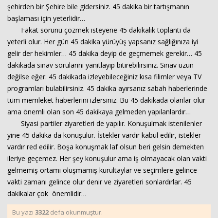
şehirden bir Şehire bile gidersiniz. 45 dakika bir tartışmanın
başlaması için yeterlidir…
Fakat sorunu çözmek isteyene 45 dakikalık toplantı da
yeterli olur. Her gün 45 dakika yürüyüş yapsanız sağlığınıza iyi
gelir der hekimler… 45 dakika deyip de geçmemek gerekir… 45
dakikada sınav sorularını yanıtlayıp bitirebilirsiniz. Sınav uzun
değilse eğer. 45 dakikada izleyebileceğiniz kısa filimler veya TV
programları bulabilirsiniz. 45 dakika ayırsanız sabah haberlerinde
tüm memleket haberlerini izlersiniz. Bu 45 dakikada olanlar olur
ama önemli olan son 45 dakikaya gelmeden yapılanlardır…
Siyasi partiler ziyaretleri de yapılır. Konuşulmak istenilenler
yine 45 dakika da konuşulur. İstekler vardır kabul edilir, istekler
vardır red edilir. Boşa konuşmak laf olsun beri gelsin demekten
ileriye geçemez. Her şey konuşulur ama iş olmayacak olan vakti
gelmemiş ortamı oluşmamış kurultaylar ve seçimlere gelince
vakti zamanı gelince olur denir ve ziyaretleri sonlardırlar. 45
dakikalar çok önemlidir…
Bu yazı
3322
defa okunmuştur.