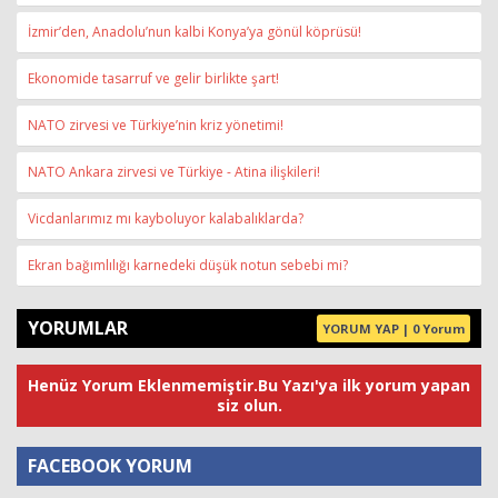
İzmir’den, Anadolu’nun kalbi Konya’ya gönül köprüsü!
Ekonomide tasarruf ve gelir birlikte şart!
NATO zirvesi ve Türkiye’nin kriz yönetimi!
NATO Ankara zirvesi ve Türkiye - Atina ilişkileri!
Vicdanlarımız mı kayboluyor kalabalıklarda?
Ekran bağımlılığı karnedeki düşük notun sebebi mi?
YORUMLAR
YORUM YAP | 0 Yorum
Henüz Yorum Eklenmemiştir.Bu Yazı'ya ilk yorum yapan
siz olun.
FACEBOOK YORUM