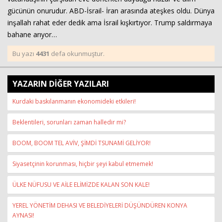
gücünün onurudur. ABD-İsrail- İran arasında ateşkes oldu. Dünya
inşallah rahat eder dedik ama İsrail kışkırtıyor. Trump saldırmaya
bahane arıyor…
Bu yazı
4431
defa okunmuştur.
YAZARIN DİĞER YAZILARI
Kurdaki baskılanmanın ekonomideki etkileri!
Beklentileri, sorunları zaman halledir mi?
BOOM, BOOM TEL AVİV, ŞİMDİ TSUNAMİ GELİYOR!
Siyasetçinin korunması, hiçbir şeyi kabul etmemek!
ÜLKE NÜFUSU VE AİLE ELİMİZDE KALAN SON KALE!
YEREL YÖNETİM DEHASI VE BELEDİYELERİ DÜŞÜNDÜREN KONYA
AYNASI!