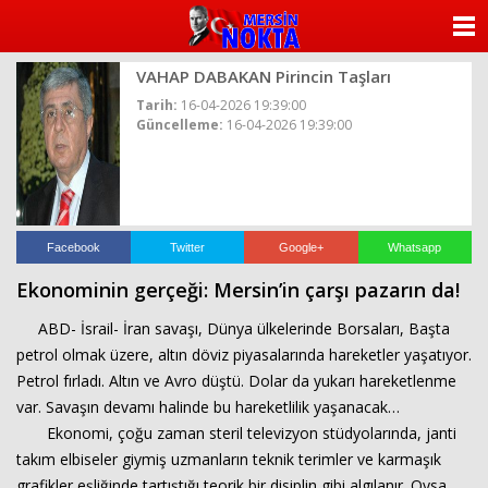
ANASAYFA
VAHAP DABAKAN Pirincin Taşları
KATEGORİLER
Tarih:
16-04-2026 19:39:00
Güncelleme:
16-04-2026 19:39:00
YAZARLAR
ANKETLER
FOTO GALERİ
Facebook
Twitter
Google+
Whatsapp
Ekonominin gerçeği: Mersin’in çarşı pazarın da!
VİDEO GALERİ
ABD- İsrail- İran savaşı, Dünya ülkelerinde Borsaları, Başta
KÜNYE
petrol olmak üzere, altın döviz piyasalarında hareketler yaşatıyor.
Petrol fırladı. Altın ve Avro düştü. Dolar da yukarı hareketlenme
İLETİŞİM
var. Savaşın devamı halinde bu hareketlilik yaşanacak…
Ekonomi, çoğu zaman steril televizyon stüdyolarında, janti
takım elbiseler giymiş uzmanların teknik terimler ve karmaşık
grafikler eşliğinde tartıştığı teorik bir disiplin gibi algılanır. Oysa