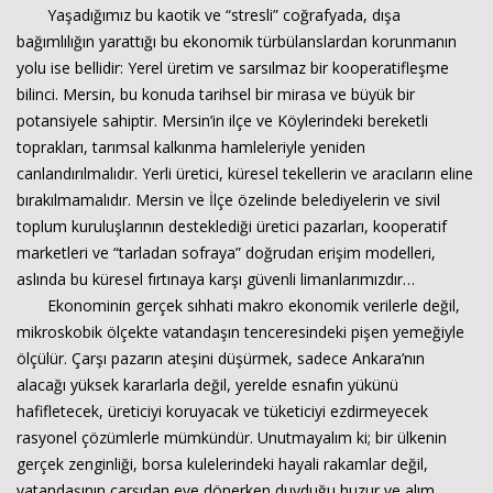
Yaşadığımız bu kaotik ve “stresli” coğrafyada, dışa
bağımlılığın yarattığı bu ekonomik türbülanslardan korunmanın
yolu ise bellidir: Yerel üretim ve sarsılmaz bir kooperatifleşme
bilinci. Mersin, bu konuda tarihsel bir mirasa ve büyük bir
potansiyele sahiptir. Mersin’in ilçe ve Köylerindeki bereketli
toprakları, tarımsal kalkınma hamleleriyle yeniden
canlandırılmalıdır. Yerli üretici, küresel tekellerin ve aracıların eline
bırakılmamalıdır. Mersin ve İlçe özelinde belediyelerin ve sivil
toplum kuruluşlarının desteklediği üretici pazarları, kooperatif
marketleri ve “tarladan sofraya” doğrudan erişim modelleri,
aslında bu küresel fırtınaya karşı güvenli limanlarımızdır…
Ekonominin gerçek sıhhati makro ekonomik verilerle değil,
mikroskobik ölçekte vatandaşın tenceresindeki pişen yemeğiyle
ölçülür. Çarşı pazarın ateşini düşürmek, sadece Ankara’nın
alacağı yüksek kararlarla değil, yerelde esnafın yükünü
hafifletecek, üreticiyi koruyacak ve tüketiciyi ezdirmeyecek
rasyonel çözümlerle mümkündür. Unutmayalım ki; bir ülkenin
gerçek zenginliği, borsa kulelerindeki hayali rakamlar değil,
vatandaşının çarşıdan eve dönerken duyduğu huzur ve alım