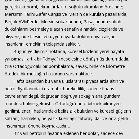
gerçek ekonomi, ekranlardaki o soğuk rakamların ötesinde;
Mersin’in Tarihi Zafer Çarşısı ve Mersin de kurulan pazarlarda,
Birçok AVM’lerde, Mersin sokaklarında, Pasajlarında sabah
dükkânlarını besmeleyle açan esnafın alnındaki çizgilerde ve
alışverişinde filesini en uygun fiyatla doldurmaya çalışan
insanların, emeklinin telaşında saklıdır…
Bugün geldiğimiz noktada, küresel krizlerin yerel hayata
yansıması, artık bir “kimya” meselesine dönüşmüş durumdadır;
zira Ortadoğu'daki bir bombalama, savaş, binlerce kilometre
ötedeki bir mutfağın huzurunu sarsmaktadır…
Hafta başından bu yana uluslararası piyasalarda altın ve
petrol fiyatlarındaki dramatik hareketlilik, sadece finans
çevrelerinin değil, doğrudan doğruya sokağın ana gündem
maddesi haline gelmiştir. Ortadoğu’nun o bitmek bilmeyen
gerilimi, enerji hatlarındaki belirsizlik bulutları ve küresel güçlerin
satranç hamleleri, ne yazık ki en ağır faturayı dar ve orta gelirli
insanımızın önüne koymaktadır…
Bir varil petrolün fiyatına eklenen her dolar, sadece dev