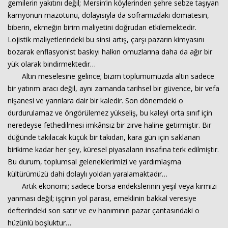
gemilerin yakıtını değil; Mersin’in köylerinden şehre sebze taşıyan
kamyonun mazotunu, dolayısıyla da soframızdaki domatesin,
biberin, ekmeğin birim maliyetini doğrudan etkilemektedir.
Haberin Doğru Adresi.
Lojistik maliyetlerindeki bu sinsi artış, çarşı pazarın kimyasını
bozarak enflasyonist baskıyı halkın omuzlarına daha da ağır bir
yük olarak bindirmektedir…
Altın meselesine gelince; bizim toplumumuzda altın sadece
bir yatırım aracı değil, aynı zamanda tarihsel bir güvence, bir vefa
nişanesi ve yarınlara dair bir kaledir. Son dönemdeki o
durdurulamaz ve öngörülemez yükseliş, bu kaleyi orta sınıf için
neredeyse fethedilmesi imkânsız bir zirve haline getirmiştir. Bir
düğünde takılacak küçük bir takıdan, kara gün için saklanan
birikime kadar her şey, küresel piyasaların insafına terk edilmiştir.
Bu durum, toplumsal geleneklerimizi ve yardımlaşma
kültürümüzü dahi dolaylı yoldan yaralamaktadır…
Artık ekonomi; sadece borsa endekslerinin yeşil veya kırmızı
yanması değil; işçinin yol parası, emeklinin bakkal veresiye
defterindeki son satır ve ev hanımının pazar çantasındaki o
hüzünlü boşluktur…