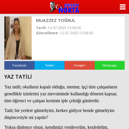
ANASAYFA
MUAZZEZ TOĞRUL
KATEGORİLER
Tarih:
12-07-2025 13:58:00
Güncelleme:
12-07-2025 13:58:00
YAZARLAR
ANKETLER
FOTO GALERİ
Facebook
Twitter
Google+
Whatsapp
YAZ TATİLİ
VİDEO GALERİ
Yaz tatili; okulların kapalı olduğu, memur, işçi tüm çalışanların
KÜNYE
genellikle izinlerini yaz mevsiminde kullandığı dönemi kapsar,
tüm öğrenci ve çalışan kesimin iple çektiği günlerdir.
İLETİŞİM
Tatil; bir yerlere gitmeliyim, herkes gidiyor bende gitmeliyim
düşüncesiyle mi yapılır?
Yoksa dinlence olsun, kendimizi yenileyelim, keşfedelim,