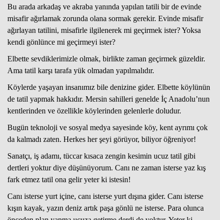
Bu arada arkadaş ve akraba yanında yapılan tatili bir de evinde
misafir ağırlamak zorunda olana sormak gerekir. Evinde misafir
ağırlayan tatilini, misafirle ilgilenerek mi geçirmek ister? Yoksa
Haberin Doğru Adresi.
kendi gönlünce mi geçirmeyi ister?
Elbette sevdiklerimizle olmak, birlikte zaman geçirmek güzeldir.
Ama tatil karşı tarafa yük olmadan yapılmalıdır.
Köylerde yaşayan insanımız bile denizine gider. Elbette köylünün
de tatil yapmak hakkıdır. Mersin sahilleri genelde İç Anadolu’nun
kentlerinden ve özellikle köylerinden gelenlerle doludur.
Bugün teknoloji ve sosyal medya sayesinde köy, kent ayrımı çok
da kalmadı zaten. Herkes her şeyi görüyor, biliyor öğreniyor!
Sanatçı, iş adamı, tüccar kısaca zengin kesimin ucuz tatil gibi
dertleri yoktur diye düşünüyorum. Canı ne zaman isterse yaz kış
fark etmez tatil ona gelir yeter ki istesin!
Canı isterse yurt içine, canı isterse yurt dışına gider. Canı isterse
kışın kayak, yazın deniz artık paşa gönlü ne isterse. Para olunca
önceden plan yapma ucuza getirme derdi de yoktur. Yeter ki