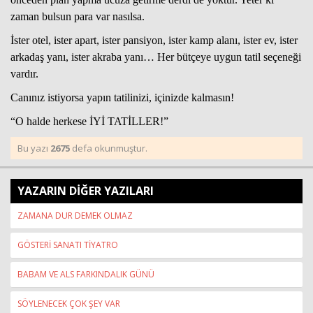
zaman bulsun para var nasılsa.
İster otel, ister apart, ister pansiyon, ister kamp alanı, ister ev, ister
arkadaş yanı, ister akraba yanı… Her bütçeye uygun tatil seçeneği
vardır.
Canınız istiyorsa yapın tatilinizi, içinizde kalmasın!
“O halde herkese İYİ TATİLLER!”
Bu yazı
2675
defa okunmuştur.
YAZARIN DİĞER YAZILARI
ZAMANA DUR DEMEK OLMAZ
GÖSTERİ SANATI TİYATRO
BABAM VE ALS FARKINDALIK GÜNÜ
SÖYLENECEK ÇOK ŞEY VAR