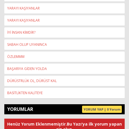
YARAYI KAŞIYANLAR
YARAYI KAŞIYANLAR
İYİ İNSAN KİMDİR?
SABAH OLUP UYANINCA
ÖZLEMMM
BAŞARIYA GİDEN YOLDA
DÜRÜSTRLÜK OL, DÜRÜST KAL
BASİTLİKTEN KALİTEYE
YORUMLAR
YORUM YAP | 0 Yorum
Henüz Yorum Eklenmemiştir.Bu Yazı'ya ilk yorum yapan