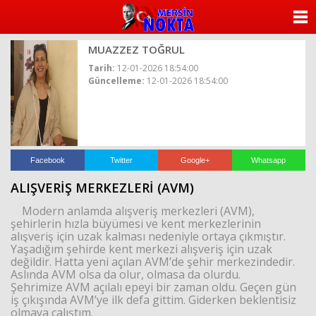
ANASAYFA
MUAZZEZ TOĞRUL
KATEGORİLER
Tarih:
12-01-2026 18:54:00
Güncelleme:
12-01-2026 18:54:00
YAZARLAR
ANKETLER
FOTO GALERİ
Facebook
Twitter
Google+
Whatsapp
ALIŞVERİŞ MERKEZLERİ (AVM)
VİDEO GALERİ
Modern anlamda alışveriş merkezleri (AVM),
şehirlerin hızla büyümesi ve kent merkezlerinin
KÜNYE
alışveriş için uzak kalması nedeniyle ortaya çıkmıştır.
Yaşadığım şehirde kent merkezi alışveriş için uzak
değildir. Hatta yeni açılan AVM’de şehir merkezindedir.
İLETİŞİM
Aslında AVM olsa da olur, olmasa da olurdu.
Şehrimize AVM açılalı epeyi bir zaman oldu. Geçen gün
iş çıkışında AVM’ye ilk defa gittim. Giderken beklentisiz
olmaya çalıştım.