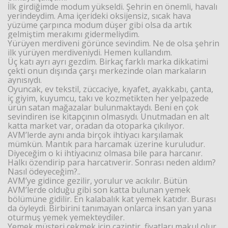
İlk girdiğimde modum yükseldi. Şehrin en önemli, havalı
yerindeydim. Ama içerideki oksijensiz, sıcak hava
yüzüme çarpınca modum düşer gibi olsa da artık
gelmiştim merakımı gidermeliydim.
Yürüyen merdiveni görünce sevindim. Ne de olsa şehrin
ilk yürüyen merdiveniydi. Hemen kullandım.
Üç katı ayrı ayrı gezdim. Birkaç farklı marka dikkatimi
çekti onun dışında çarşı merkezinde olan markaların
aynısıydı.
Oyuncak, ev tekstil, züccaciye, kıyafet, ayakkabı, çanta,
iç giyim, kuyumcu, takı ve kozmetikten her yelpazede
ürün satan mağazalar bulunmaktaydı. Beni en çok
sevindiren ise kitapçının olmasıydı. Unutmadan en alt
katta market var, oradan da otoparka çıkılıyor.
AVM’lerde aynı anda birçok ihtiyacı karşılamak
mümkün. Mantık para harcamak üzerine kuruludur.
Diyeceğim o ki ihtiyacınız olmasa bile para harcanır.
Halkı özendirip para harcatıverir. Sonrası neden aldım?
Nasıl ödeyeceğim?..
AVM’ye gidince gezilir, yorulur ve acıkılır. Bütün
AVM’lerde olduğu gibi son katta bulunan yemek
bölümüne gidilir. En kalabalık kat yemek katıdır. Burası
da öyleydi. Birbirini tanımayan onlarca insan yan yana
oturmuş yemek yemekteydiler.
Yemek müşteri çekmek için caziptir, fiyatları makul olur.