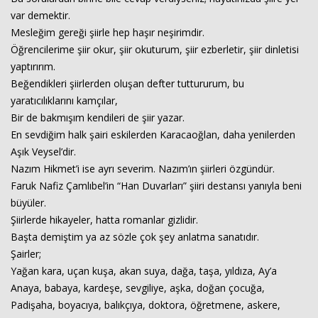
var demektir.
Mesleğim gereği şiirle hep haşır neşirimdir.
Öğrencilerime şiir okur, şiir okuturum, şiir ezberletir, şiir dinletisi
yaptırırım.
Beğendikleri şiirlerden oluşan defter tuttururum, bu
yaratıcılıklarını kamçılar,
Bir de bakmışım kendileri de şiir yazar.
En sevdiğim halk şairi eskilerden Karacaoğlan, daha yenilerden
Aşık Veysel’dir.
Nazım Hikmet’i ise ayrı severim. Nazım’ın şiirleri özgündür.
Faruk Nafiz Çamlıbel’in “Han Duvarları” şiiri destansı yanıyla beni
büyüler.
Şiirlerde hikayeler, hatta romanlar gizlidir.
Başta demiştim ya az sözle çok şey anlatma sanatıdır.
Şairler;
Yağan kara, uçan kuşa, akan suya, dağa, taşa, yıldıza, Ay’a
Anaya, babaya, kardeşe, sevgiliye, aşka, doğan çocuğa,
Padişaha, boyacıya, balıkçıya, doktora, öğretmene, askere,