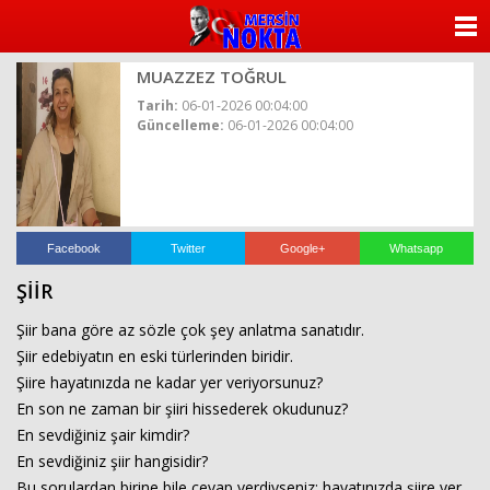
ANASAYFA
MUAZZEZ TOĞRUL
KATEGORİLER
Tarih:
06-01-2026 00:04:00
Güncelleme:
06-01-2026 00:04:00
YAZARLAR
ANKETLER
FOTO GALERİ
Facebook
Twitter
Google+
Whatsapp
ŞİİR
VİDEO GALERİ
Şiir bana göre az sözle çok şey anlatma sanatıdır.
KÜNYE
Şiir edebiyatın en eski türlerinden biridir.
Şiire hayatınızda ne kadar yer veriyorsunuz?
İLETİŞİM
En son ne zaman bir şiiri hissederek okudunuz?
En sevdiğiniz şair kimdir?
En sevdiğiniz şiir hangisidir?
Bu sorulardan birine bile cevap verdiyseniz; hayatınızda şiire yer