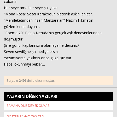
çobana…
Her şeye ama her şeye şiir yazar.
“Mona Rosa” Sezai Karakoç’un platonik aşkını anlatır.
Haberin Doğru Adresi.
“Memleketimden insan Manzaraları” Nazım Hikmet’in
gözlemlerine dayanır.
“Poema 20” Pablo Neruda’nın gerçek aşk deneyimlerinden
doğmuştur.
Şiire gönül kapılarınızı aralamaya ne dersiniz?
Seven sevdiğine şiir hediye etsin.
Yazamıyorsa yazılmış onca güzel şiir var…
Hepsi okunmayı bekler…
Bu yazı
2496
defa okunmuştur.
YAZARIN DİĞER YAZILARI
ZAMANA DUR DEMEK OLMAZ
GÖSTERİ SANATI TİYATRO