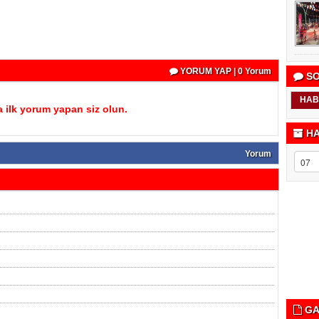
YORUM YAP | 0 Yorum
SO
HAB
 ilk yorum yapan siz olun.
HA
Yorum
GA