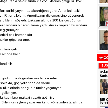
laşa İran’a saldırısında kız çocuklarının gittiği iki ilkokul
rt tarihli yayınında aktardığına göre, Amerikalı eski
ott Ritter ailelerin, Amerika’nın diplomasisine güvenerek
erdiklerini söyledi. Enkazın altında 100 kız çocuğunun
rken vicdani bir sorgulama yaptı. Ancak yapılan bu vicdani
eğiştirmiyor.
tkisi çok katmanlıdır.
cuklar göçe zorlanır.
 hale gelir.
altında kalır.
ÇO
ndirilir.
BUG
USİAD
Sudan
 özgürlüğüne doğrudan müdahale eder.
sokakta, göç yollarında da vardır.
oğu ülkelerinde her gün ölümler yaşanıyor.
ngelleniyor.
da kadınlara makyaj yasağı getiriliyor.
BİR 
rlükleri için eylem yaparken kendi yönetimleri tarafından
İSTE