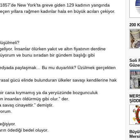
 1857’de New York’ta greve giden 129 kadının yangında
geçen yıllara rağmen kadınlar hala en büyük acıları çekiyor.
200 
düşülmeli?
eliyor. İnsanlar ölürken yakıt ve altın fiyatının derdine
üyorum ve bunu sıradan bir gündem başlığı gibi
Soli 
Güzer
 medyada paylaşmak… Bu mu duyarlılık? Üzülmek gerçekten
rasal gücü elinde bulunduran ülkeler savaşı kendilerine hak
m bir cana kıymamış ya da yeryüzünde bozgunculuk
MERS
 insanları öldürmüş gibi olur.” der.
ŞİDD
avaş cinayettir.” demiştir.
iyorum.
eğişiyor.
rın ödediği bedel oluyor.
Büyük
Mersi