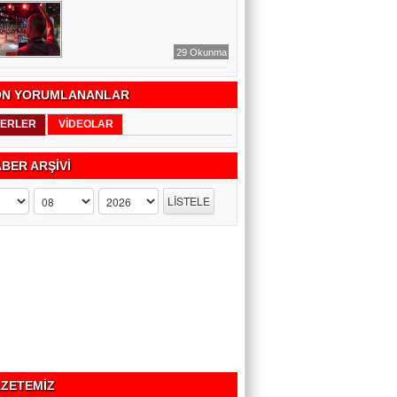
29 Okunma
N YORUMLANANLAR
ERLER
VİDEOLAR
BER ARŞİVİ
ZETEMİZ