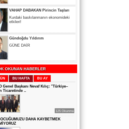
Kurdaki baskılanmanın ekonomideki
etkileri!
Gündoğdu Yıldırım
GÜNE DAİR
Zeynel Aslan
SATILAMAYAN MÜLK YOKTUR,
YANLIŞ FİYAT VARDIR
K OKUNAN HABERLER
ÜN
BU HAFTA
BU AY
Sıddıka BALAKAN
 Genel Başkanı Nevaf Kılıç: "Türkiye–
DİJİTAL VİCDAN
 Ticaretinde ..
Gül Saydam
125 Okunma
SEN BENİ UNUTSAN DA
ÇOCUĞUMUZU DAHA KAYBETMEK
MİYORUZ