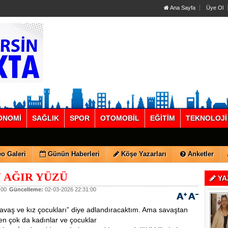
Ana Sayfa
Üye Ol
ONOMİ
SAĞLIK
SPOR
OTOMOBİL
EĞİTİM
TEKNOLOJİ
o Galeri
Günün Haberleri
Köşe Yazarları
Anketler
N AĞIR YÜZÜ
YA
:00
Güncelleme:
02-03-2026 22:31:00
savaş ve kız çocukları” diye adlandıracaktım. Ama savaştan
 en çok da kadınlar ve çocuklar