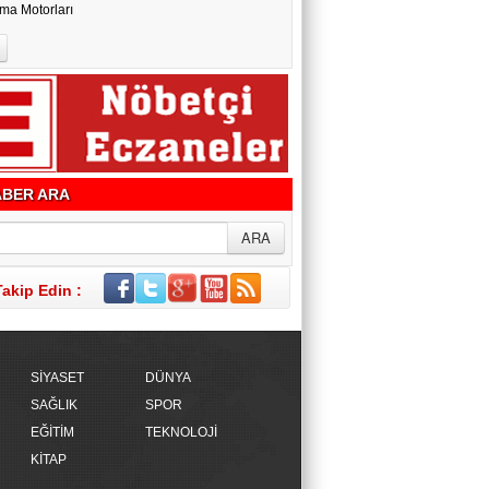
ma Motorları
BER ARA
Takip Edin :
SİYASET
DÜNYA
SAĞLIK
SPOR
EĞİTİM
TEKNOLOJİ
KİTAP