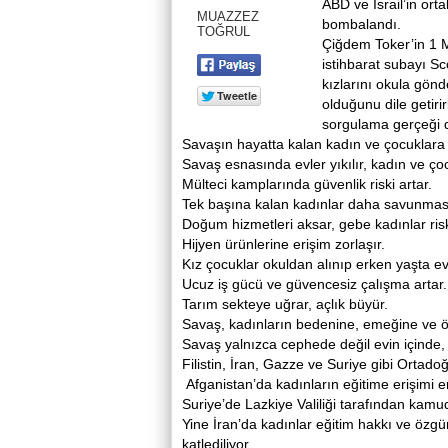
ABD ve İsrail’in ortak
MUAZZEZ
bombalandı.
TOĞRUL
Çiğdem Toker’in 1 Ma
istihbarat subayı Sc
kızlarını okula gönd
olduğunu dile getiri
sorgulama gerçeği d
Savaşın hayatta kalan kadın ve çocuklara e
Savaş esnasında evler yıkılır, kadın ve ço
Mülteci kamplarında güvenlik riski artar.
Tek başına kalan kadınlar daha savunmasız
Doğum hizmetleri aksar, gebe kadınlar risk 
Hijyen ürünlerine erişim zorlaşır.
Kız çocuklar okuldan alınıp erken yaşta evle
Ucuz iş gücü ve güvencesiz çalışma artar.
Tarım sekteye uğrar, açlık büyür.
Savaş, kadınların bedenine, emeğine ve
Savaş yalnızca cephede değil evin içinde, 
Filistin, İran, Gazze ve Suriye gibi Ortad
Afganistan’da kadınların eğitime erişimi e
Suriye’de Lazkiye Valiliği tarafından kamu
Yine İran’da kadınlar eğitim hakkı ve özgü
katlediliyor.