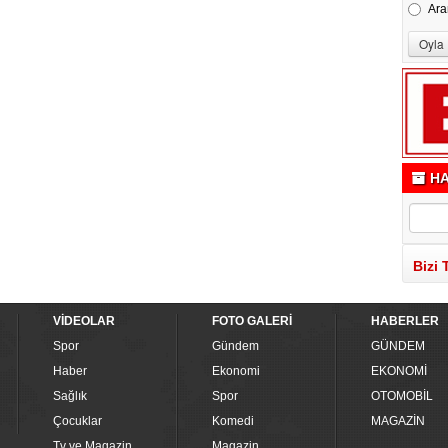
Ara
HA
Bizi 
VİDEOLAR
FOTO GALERİ
HABERLER
Spor
Gündem
GÜNDEM
Haber
Ekonomi
EKONOMİ
Sağlık
Spor
OTOMOBİL
Çocuklar
Komedi
MAGAZİN
Tv ve Magazin
Magazin