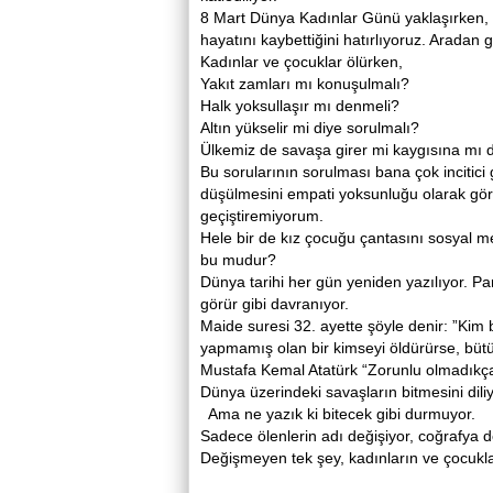
8 Mart Dünya Kadınlar Günü yaklaşırken,
hayatını kaybettiğini hatırlıyoruz. Aradan 
Kadınlar ve çocuklar ölürken,
Yakıt zamları mı konuşulmalı?
Halk yoksullaşır mı denmeli?
Altın yükselir mi diye sorulmalı?
Ülkemiz de savaşa girer mi kaygısına mı 
Bu sorularının sorulması bana çok incitici g
düşülmesini empati yoksunluğu olarak gör
geçiştiremiyorum.
Hele bir de kız çocuğu çantasını sosyal
bu mudur?
Dünya tarihi her gün yeniden yazılıyor. Pa
görür gibi davranıyor.
Maide suresi 32. ayette şöyle denir: ”Ki
yapmamış olan bir kimseyi öldürürse, bütün
Mustafa Kemal Atatürk “Zorunlu olmadıkça s
Dünya üzerindeki savaşların bitmesini dil
Ama ne yazık ki bitecek gibi durmuyor.
Sadece ölenlerin adı değişiyor, coğrafya d
Değişmeyen tek şey, kadınların ve çocukla