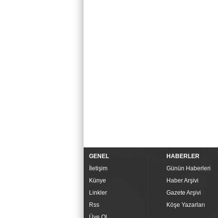
GENEL
HABERLER
İletişim
Günün Haberleri
Künye
Haber Arşivi
Linkler
Gazete Arşivi
Rss
Köşe Yazarları
Üye Ol