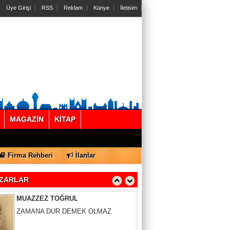
Üye Girişi
RSS
Reklam
Künye
İletisim
MAGAZİN
KİTAP
Gül Saydam
SEN BENİ UNUTSAN DA
Firma Rehberi
İlanlar
MUAZZEZ TOĞRUL
ZARLAR
ZAMANA DUR DEMEK OLMAZ
VAHAP DABAKAN Pirincin Taşları