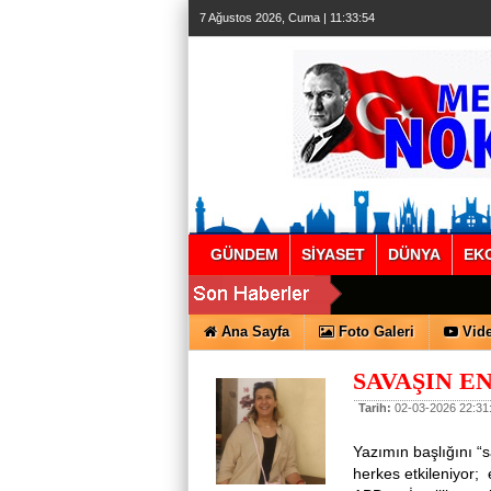
7 Ağustos 2026, Cuma | 11:33:55
GÜNDEM
SİYASET
DÜNYA
EK
Ana Sayfa
Foto Galeri
Vide
SAVAŞIN E
Tarih:
02-03-2026 22:31
Yazımın başlığını “
herkes etkileniyor;