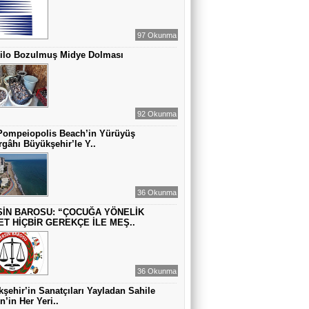
MUAZZEZ TOĞRUL
97 Okunma
ZAMANA DUR DEMEK OLMAZ
Kilo Bozulmuş Midye Dolması
VAHAP DABAKAN Pirincin Taşları
Kurdaki baskılanmanın ekonomideki
92 Okunma
etkileri!
Pompeiopolis Beach’in Yürüyüş
gâhı Büyükşehir’le Y..
36 Okunma
İN BAROSU: “ÇOCUĞA YÖNELİK
ET HİÇBİR GEREKÇE İLE MEŞ..
36 Okunma
şehir’in Sanatçıları Yayladan Sahile
n’in Her Yeri..