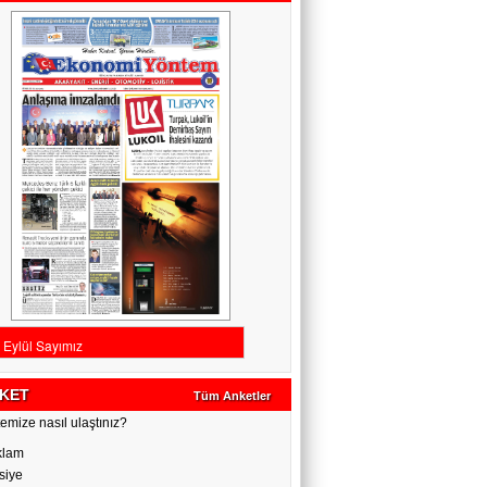
KET
Tüm Anketler
emize nasıl ulaştınız?
klam
siye