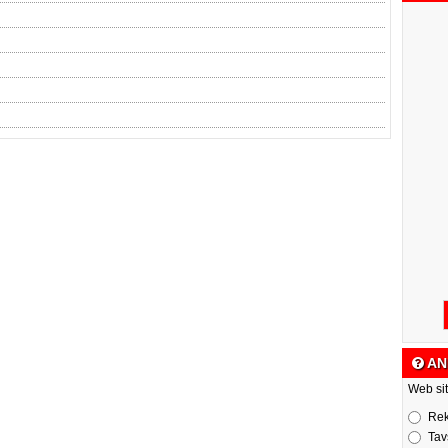
AN
Web sit
Re
Tav