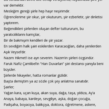
var demektir.
Mesleğim gereği şiirle hep haşır neşirimdir.
Öğrencilerime şiir okur, şiir okuturum, şiir ezberletir, şiir dinletisi
yaptırırım.
Beğendikleri şiirlerden oluşan defter tuttururum, bu
yaratıcılıklarını kamçılar,
Bir de bakmışım kendileri de şiir yazar.
En sevdiğim halk şairi eskilerden Karacaoğlan, daha yenilerden
Aşık Veysel’dir.
Nazım Hikmet’i ise ayrı severim. Nazım’ın şiirleri özgündür.
Faruk Nafiz Çamlıbel’in “Han Duvarları” şiiri destansı yanıyla beni
büyüler.
Şiirlerde hikayeler, hatta romanlar gizlidir.
Başta demiştim ya az sözle çok şey anlatma sanatıdır.
Şairler;
Yağan kara, uçan kuşa, akan suya, dağa, taşa, yıldıza, Ay’a
Anaya, babaya, kardeşe, sevgiliye, aşka, doğan çocuğa,
Padişaha, boyacıya, balıkçıya, doktora, öğretmene, askere,