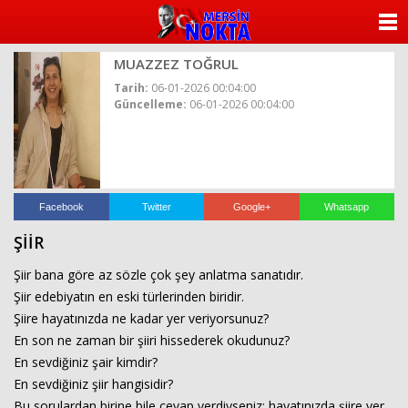
ANASAYFA
MUAZZEZ TOĞRUL
KATEGORİLER
Tarih:
06-01-2026 00:04:00
Güncelleme:
06-01-2026 00:04:00
YAZARLAR
ANKETLER
FOTO GALERİ
Facebook
Twitter
Google+
Whatsapp
ŞİİR
VİDEO GALERİ
Şiir bana göre az sözle çok şey anlatma sanatıdır.
KÜNYE
Şiir edebiyatın en eski türlerinden biridir.
Şiire hayatınızda ne kadar yer veriyorsunuz?
İLETİŞİM
En son ne zaman bir şiiri hissederek okudunuz?
En sevdiğiniz şair kimdir?
En sevdiğiniz şiir hangisidir?
Bu sorulardan birine bile cevap verdiyseniz; hayatınızda şiire yer