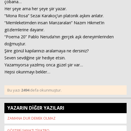
çobana…
Her şeye ama her şeye şiir yazar.
“Mona Rosa” Sezai Karakoç’un platonik aşkını anlatır.
Haberin Doğru Adresi.
“Memleketimden insan Manzaraları” Nazım Hikmet’in
gözlemlerine dayanır.
“Poema 20” Pablo Neruda’nın gerçek aşk deneyimlerinden
doğmuştur.
Şiire gönül kapılarınızı aralamaya ne dersiniz?
Seven sevdiğine şiir hediye etsin.
Yazamıyorsa yazılmış onca güzel şiir var…
Hepsi okunmayı bekler…
Bu yazı
2494
defa okunmuştur.
YAZARIN DİĞER YAZILARI
ZAMANA DUR DEMEK OLMAZ
GÖSTERİ SANATI TİYATRO