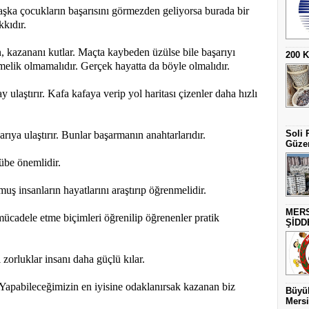
aşka çocukların başarısını görmezden geliyorsa burada bir
kıdır.
 kazananı kutlar. Maçta kaybeden üzülse bile başarıyı
200 
rmelik olmamalıdır. Gerçek hayatta da böyle olmalıdır.
ulaştırır. Kafa kafaya verip yol haritası çizenler daha hızlı
Soli 
arıya ulaştırır. Bunlar başarmanın anahtarlarıdır.
Güzer
rübe önemlidir.
lmuş insanların hayatlarını araştırıp öğrenmelidir.
MERS
 mücadele etme biçimleri öğrenilip öğrenenler pratik
ŞİDD
 zorluklar insanı daha güçlü kılar.
 Yapabileceğimizin en iyisine odaklanırsak kazanan biz
Büyük
Mersi