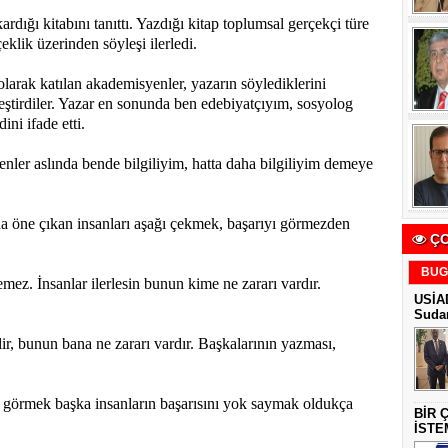
ardığı kitabını tanıttı. Yazdığı kitap toplumsal gerçekçi türe
eklik üzerinden söyleşi ilerledi.
olarak katılan akademisyenler, yazarın söylediklerini
leştirdiler. Yazar en sonunda ben edebiyatçıyım, sosyolog
ini ifade etti.
nler aslında bende bilgiliyim, hatta daha bilgiliyim demeye
öne çıkan insanları aşağı çekmek, başarıyı görmezden
ÇO
BUG
lemez. İnsanlar ilerlesin bunun kime ne zararı vardır.
USİAD
Sudan
ir, bunun bana ne zararı vardır. Başkalarının yazması,
ı görmek başka insanların başarısını yok saymak oldukça
BİR 
İSTE