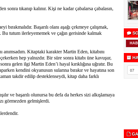
erden sonra tıkanıp kalınır. Kişi ne kadar çabalarsa çabalasın,
eyi bırakmalıdır. Başarılı olanı aşağı çekmeye çalışmak,
ır. Bu tutum ilerleyememek ve çağın gerisinde kalmak
SO
HAB
ı anımsadım. Kitaptaki karakter Martin Eden, kitabını
 çekerken hep yalnızdır. Bir süre sonra kitabı üne kavuşur,
HA
onra gelen ilgi Martin Eden’i hayal kırıklığına uğratır. Bu
aparken kendini okyanusun sularına bırakır ve hayatına son
aman takdir edilip desteklenseydi, kitap daha farklı
şılır ve başarılı olunursa bu defa da herkes sizi alkışlamaya
ızı görmezden gelmişlerdi.
lerdendir.
GA