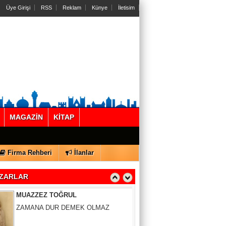
Üye Girişi
RSS
Reklam
Künye
İletisim
MAGAZİN
KİTAP
Gül Saydam
SEN BENİ UNUTSAN DA
Firma Rehberi
İlanlar
MUAZZEZ TOĞRUL
ZARLAR
ZAMANA DUR DEMEK OLMAZ
VAHAP DABAKAN Pirincin Taşları