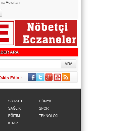
ma Motorları
BER ARA
Takip Edin :
SİYASET
DÜNYA
SAĞLIK
SPOR
EĞİTİM
TEKNOLOJİ
KİTAP