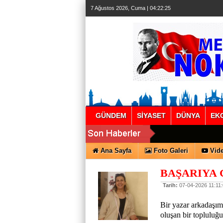
7 Ağustos 2026, Cuma | 04:22:26
GÜNDEM
SİYASET
DÜNYA
EK
Ana Sayfa
Foto Galeri
Vide
BAŞARIYA 
Tarih:
07-04-2026 11:11
Bir yazar arkadaşım
oluşan bir topluluğu