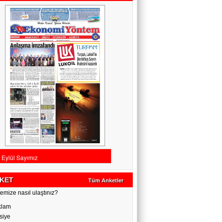
KET
Tüm Anketler
emize nasıl ulaştınız?
klam
siye