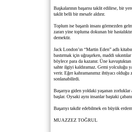
Başkalarının başarısı taklit edilirse, bir y
taklit belli bir mesafe aldırır.
Toplum ise başarılı insanı görmezden gelm
zararı yine topluma dokunan bir hastalıkt
demektir.
Jack London’ın “Martin Eden” adlı kitabın
bastırmak için uğraşırken, maddi sıkıntılar
böylece para da kazanır. Üne kavuştuktan s
sahte ilgiyi kaldıramaz. Gemi yolculuğu y
verir. Eğer kahramanımız ihtiyacı olduğu z
sonlanabilirdi.
Başarıya giden yoldaki yaşanan zorluklar a
başlar. Oysaki aynı insanlar baştaki çaban
Başarıyı takdir edebilmek en büyük erdem
MUAZZEZ TOĞRUL