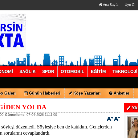
Ana Sayfa
Üye Ol
ONOMİ
SAĞLIK
SPOR
OTOMOBİL
EĞİTİM
TEKNOLOJİ
o Galeri
Günün Haberleri
Köşe Yazarları
Anketler
GİDEN YOLDA
YA
:00
Güncelleme:
07-04-2026 11:11:00
 söyleşi düzenledi. Söyleşiye ben de katıldım. Gençlerden
n sorularını cevaplandırdı.