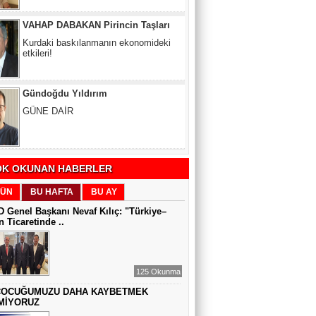
Kurdaki baskılanmanın ekonomideki
etkileri!
Gündoğdu Yıldırım
GÜNE DAİR
Zeynel Aslan
SATILAMAYAN MÜLK YOKTUR,
YANLIŞ FİYAT VARDIR
K OKUNAN HABERLER
ÜN
BU HAFTA
BU AY
Sıddıka BALAKAN
 Genel Başkanı Nevaf Kılıç: "Türkiye–
DİJİTAL VİCDAN
 Ticaretinde ..
Gül Saydam
125 Okunma
SEN BENİ UNUTSAN DA
ÇOCUĞUMUZU DAHA KAYBETMEK
MİYORUZ