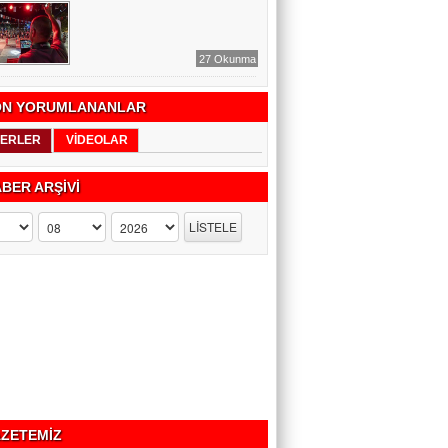
27 Okunma
N YORUMLANANLAR
ERLER
VİDEOLAR
BER ARŞİVİ
ZETEMİZ