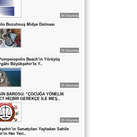
MUAZZEZ TOĞRUL
ZAMANA DUR DEMEK OLMAZ
94 Okunma
Kilo Bozulmuş Midye Dolması
VAHAP DABAKAN Pirincin Taşları
Kurdaki baskılanmanın ekonomideki
etkileri!
76 Okunma
Pompeiopolis Beach’in Yürüyüş
gâhı Büyükşehir’le Y..
35 Okunma
İN BAROSU: “ÇOCUĞA YÖNELİK
ET HİÇBİR GEREKÇE İLE MEŞ..
35 Okunma
şehir’in Sanatçıları Yayladan Sahile
n’in Her Yeri..