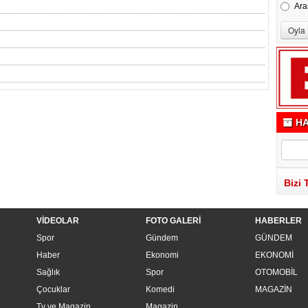
Ara
HA
Bizi 
VİDEOLAR
FOTO GALERİ
HABERLER
Spor
Gündem
GÜNDEM
Haber
Ekonomi
EKONOMİ
Sağlık
Spor
OTOMOBİL
Çocuklar
Komedi
MAGAZİN
Tv ve Magazin
Magazin