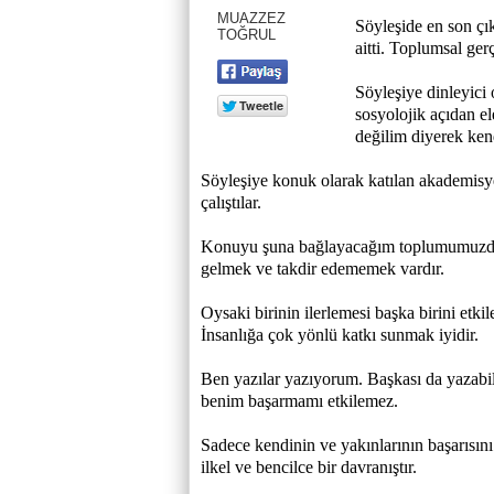
MUAZZEZ
Söyleşide en son çık
TOĞRUL
aitti. Toplumsal gerç
Söyleşiye dinleyici 
sosyolojik açıdan e
değilim diyerek kend
Söyleşiye konuk olarak katılan akademisye
çalıştılar.
Konuyu şuna bağlayacağım toplumumuzda 
gelmek ve takdir edememek vardır.
Oysaki birinin ilerlemesi başka birini etki
İnsanlığa çok yönlü katkı sunmak iyidir.
Ben yazılar yazıyorum. Başkası da yazabil
benim başarmamı etkilemez.
Sadece kendinin ve yakınlarının başarısın
ilkel ve bencilce bir davranıştır.