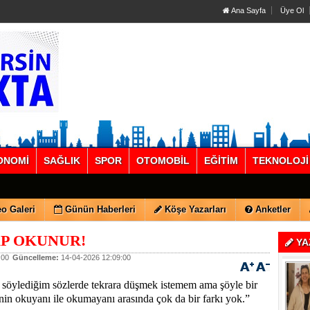
Ana Sayfa
Üye Ol
ONOMİ
SAĞLIK
SPOR
OTOMOBİL
EĞİTİM
TEKNOLOJİ
o Galeri
Günün Haberleri
Köşe Yazarları
Anketler
AP OKUNUR!
YA
:00
Güncelleme:
14-04-2026 12:09:00
 söylediğim sözlerde tekrara düşmek istemem ama şöyle bir
nin okuyanı ile okumayanı arasında çok da bir farkı yok.”