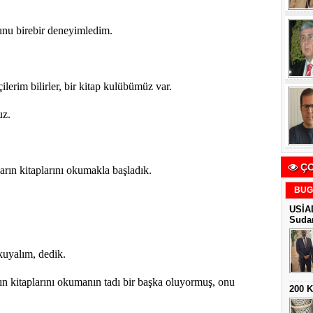
nu birebir deneyimledim.
lerim bilirler, bir kitap kulübümüz var.
uz.
ÇO
arın kitaplarını okumakla başladık.
BUG
USİAD
Sudan
kuyalım, dedik.
n kitaplarını okumanın tadı bir başka oluyormuş, onu
200 