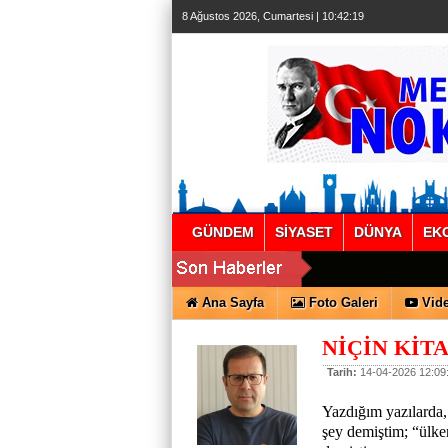
8 Ağustos 2026, Cumartesi | 10:42:20
GÜNDEM
SİYASET
DÜNYA
EK
Ana Sayfa
Foto Galeri
Vide
NİÇİN KİT
Tarih:
14-04-2026 12:09
Yazdığım yazılarda,
şey demiştim; “ülke