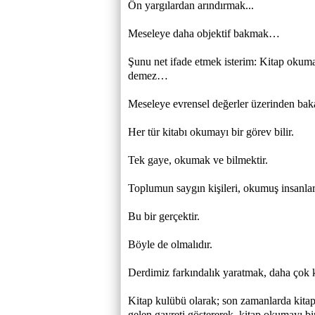
Ön yargılardan arındırmak...
Meseleye daha objektif bakmak…
Şunu net ifade etmek isterim: Kitap okumay
demez…
Meseleye evrensel değerler üzerinden ba
Her tür kitabı okumayı bir görev bilir.
Tek gaye, okumak ve bilmektir.
Toplumun saygın kişileri, okumuş insanlar
Bu bir gerçektir.
Böyle de olmalıdır.
Derdimiz farkındalık yaratmak, daha çok k
Kitap kulübü olarak; son zamanlarda kita
gelen gayreti göstererek, kitap okumayı bi