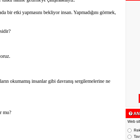
da bir etki yapmasını bekliyor insan. Yapmadığını görmek,
idir?
oruz.
nların okumamış insanlar gibi davranış sergilemelerine ne
ur mu?
AN
Web sit
Re
Tav