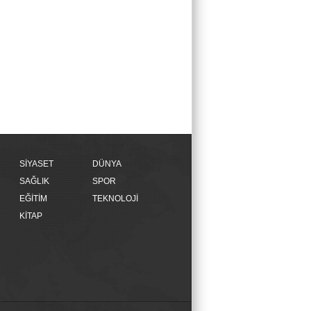
SİYASET
DÜNYA
SAĞLIK
SPOR
EĞİTİM
TEKNOLOJİ
KİTAP