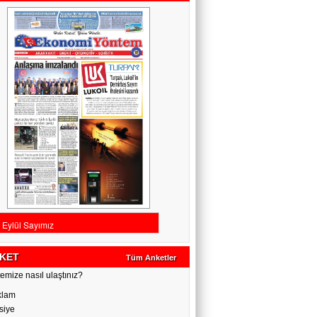
KET
Tüm Anketler
emize nasıl ulaştınız?
klam
siye