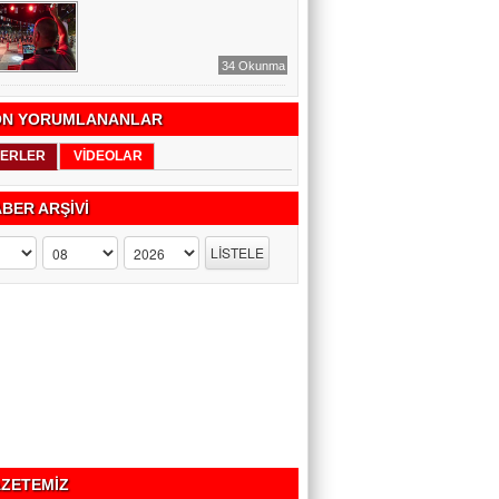
34 Okunma
N YORUMLANANLAR
ERLER
VİDEOLAR
BER ARŞİVİ
ZETEMİZ