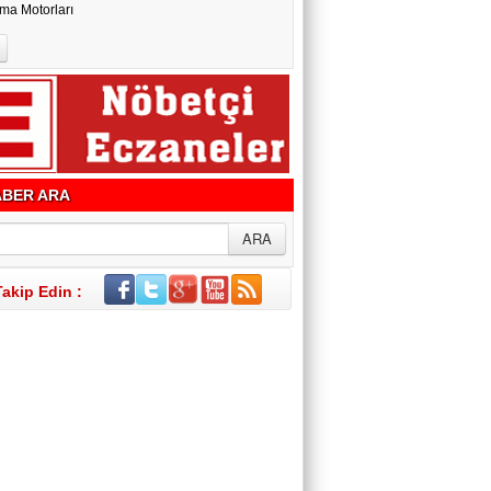
ma Motorları
BER ARA
Takip Edin :