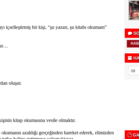
ı içselleştirmiş bir kişi, “şu yazarı, şu kitabı okumam”
SO
HAB
kar…
HA
dan oluşur.
işinin kitap okumasına vesile olmaktır.
p okumanın azaldığı gerçeğinden hareket ederek, elimizden
GA
r tutku haline getirmeye çalışmaktayız.