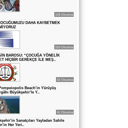
ZAMANA DUR DEMEK OLMAZ
109 Okunma
ÇOCUĞUMUZU DAHA KAYBETMEK
VAHAP DABAKAN Pirincin Taşları
MİYORUZ
Kurdaki baskılanmanın ekonomideki
etkileri!
103 Okunma
İN BAROSU: “ÇOCUĞA YÖNELİK
ET HİÇBİR GEREKÇE İLE MEŞ..
42 Okunma
Pompeiopolis Beach’in Yürüyüş
gâhı Büyükşehir’le Y..
41 Okunma
şehir’in Sanatçıları Yayladan Sahile
n’in Her Yeri..