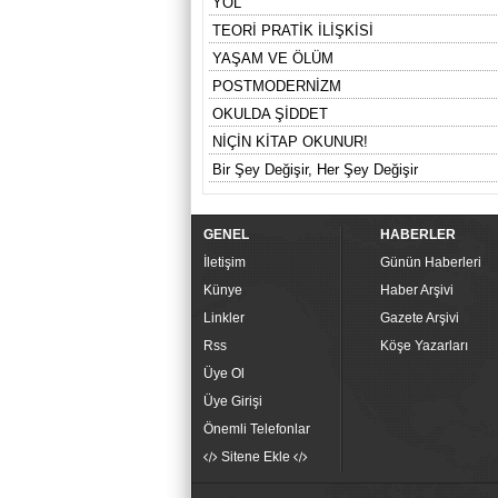
YOL
TEORİ PRATİK İLİŞKİSİ
YAŞAM VE ÖLÜM
POSTMODERNİZM
OKULDA ŞİDDET
NİÇİN KİTAP OKUNUR!
Bir Şey Değişir, Her Şey Değişir
GENEL
HABERLER
İletişim
Günün Haberleri
Künye
Haber Arşivi
Linkler
Gazete Arşivi
Rss
Köşe Yazarları
Üye Ol
Üye Girişi
Önemli Telefonlar
Sitene Ekle