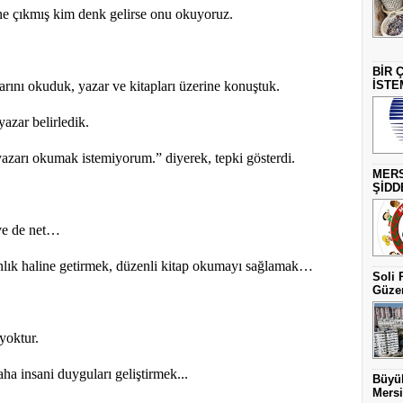
e çıkmış kim denk gelirse onu okuyoruz.
BİR 
larını okuduk, yazar ve kitapları üzerine konuştuk.
İSTE
yazar belirledik.
azarı okumak istemiyorum.” diyerek, tepki gösterdi.
MERS
ŞİDD
ve de net…
anlık haline getirmek, düzenli kitap okumayı sağlamak…
Soli 
Güzer
yoktur.
ha insani duyguları geliştirmek...
Büyük
Mersi