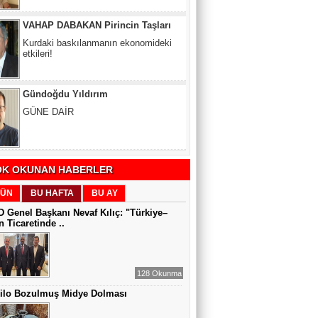
Gündoğdu Yıldırım
GÜNE DAİR
Zeynel Aslan
SATILAMAYAN MÜLK YOKTUR,
YANLIŞ FİYAT VARDIR
K OKUNAN HABERLER
Sıddıka BALAKAN
DİJİTAL VİCDAN
ÜN
BU HAFTA
BU AY
 Genel Başkanı Nevaf Kılıç: "Türkiye–
 Ticaretinde ..
Gül Saydam
SEN BENİ UNUTSAN DA
128 Okunma
Kilo Bozulmuş Midye Dolması
MUAZZEZ TOĞRUL