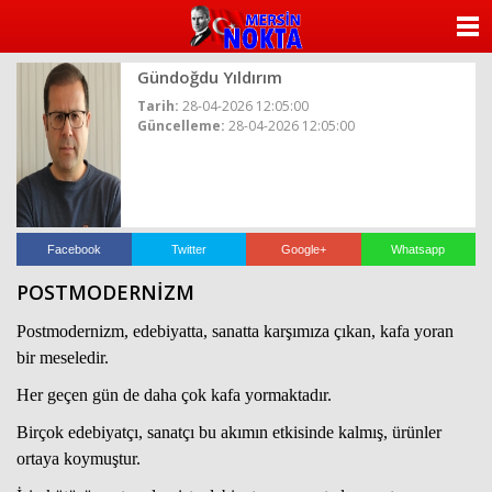
ANASAYFA
Gündoğdu Yıldırım
KATEGORİLER
Tarih:
28-04-2026 12:05:00
Güncelleme:
28-04-2026 12:05:00
YAZARLAR
ANKETLER
FOTO GALERİ
Facebook
Twitter
Google+
Whatsapp
POSTMODERNİZM
VİDEO GALERİ
Postmodernizm, edebiyatta, sanatta karşımıza çıkan, kafa yoran
KÜNYE
bir meseledir.
Her geçen gün de daha çok kafa yormaktadır.
İLETİŞİM
Birçok edebiyatçı, sanatçı bu akımın etkisinde kalmış, ürünler
ortaya koymuştur.