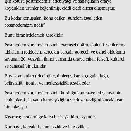
İşin kötüsü postmodernist edebiyatçı ve sanatçıların ortaya
koydukları ürünler beğenilmiş, ciddi ciddi alıcısı oluşmuştur.
Bu kadar konuşulan, konu edilen, gündem işgal eden
postmodernizm nedir?
Bunu biraz irdelemek gereklidir.
Postmodernizm; modernizmin evrensel doğru, akılcılık ve ilerleme
iddialarını reddeden, gerçeğin parçalı, göreceli ve öznel olduğunu
savunan 20. yüzyılın ikinci yarısında ortaya çıkan felsefi, kültürel
ve sanatsal bir akımdır.
Büyük anlatıları (ideolojiler, dinler) yıkarak çoğulculuğu,
belirsizliği, ironiyi ve merkezsizliği teşvik eder.
Postmodernizm, modernizmin kurduğu katı rasyonel yapıya bir
tepki olarak, hayatın karmaşıklığını ve düzensizliğini kucaklayan
bir anlayıştır.
Kısacası; modernliğe karşı bir başkaldırı, isyandır.
Karmaşa, karışıklık, kuralsızlık ve ilkesizlik…