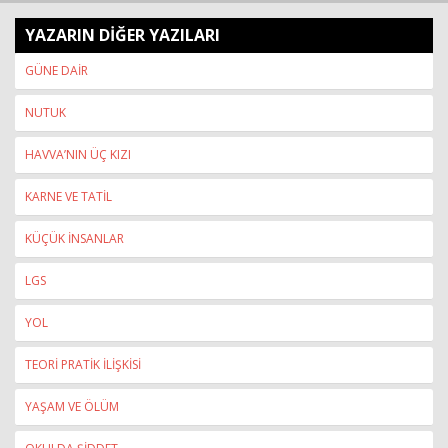
YAZARIN DİĞER YAZILARI
GÜNE DAİR
NUTUK
HAVVA’NIN ÜÇ KIZI
KARNE VE TATİL
KÜÇÜK İNSANLAR
LGS
YOL
TEORİ PRATİK İLİŞKİSİ
YAŞAM VE ÖLÜM