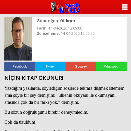
ANASAYFA
Gündoğdu Yıldırım
KATEGORİLER
Tarih:
14-04-2026 12:09:00
Güncelleme:
14-04-2026 12:09:00
YAZARLAR
ANKETLER
FOTO GALERİ
Facebook
Twitter
Google+
Whatsapp
NİÇİN KİTAP OKUNUR!
VİDEO GALERİ
Yazdığım yazılarda, söylediğim sözlerde tekrara düşmek istemem
KÜNYE
ama şöyle bir şey demiştim; “ülkenin okuyanı ile okumayanı
arasında çok da bir farkı yok.” demiştim.
İLETİŞİM
Bu sözün doğruluğunu birebir deneyimledim.
Çok da üzüldüm!