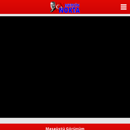
ANASAYFA
KATEGORİLER
YAZARLAR
ANKETLER
FOTO GALERİ
VİDEO GALERİ
KÜNYE
İLETİŞİM
Masaüstü Görünüm