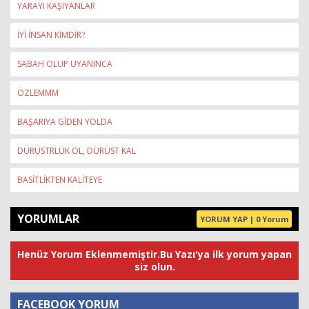
YARAYI KAŞIYANLAR
İYİ İNSAN KİMDİR?
SABAH OLUP UYANINCA
ÖZLEMMM
BAŞARIYA GİDEN YOLDA
DÜRÜSTRLÜK OL, DÜRÜST KAL
BASİTLİKTEN KALİTEYE
YORUMLAR
YORUM YAP | 0 Yorum
Henüz Yorum Eklenmemiştir.Bu Yazı'ya ilk yorum yapan
siz olun.
FACEBOOK YORUM