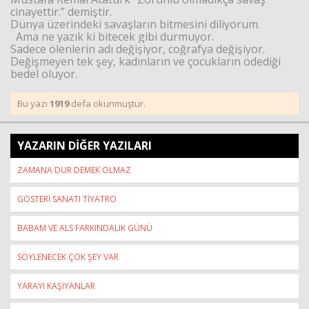
cinayettir.” demiştir.
Dünya üzerindeki savaşların bitmesini diliyorum.
Ama ne yazık ki bitecek gibi durmuyor.
Sadece ölenlerin adı değişiyor, coğrafya değişiyor.
Değişmeyen tek şey, kadınların ve çocukların ödediği
bedel oluyor.
Bu yazı
1919
defa okunmuştur.
YAZARIN DİĞER YAZILARI
ZAMANA DUR DEMEK OLMAZ
GÖSTERİ SANATI TİYATRO
BABAM VE ALS FARKINDALIK GÜNÜ
SÖYLENECEK ÇOK ŞEY VAR
YARAYI KAŞIYANLAR