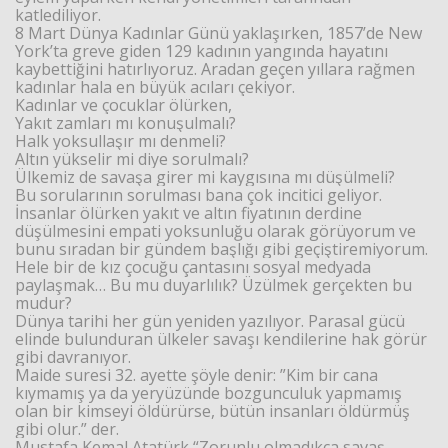
katlediliyor.
8 Mart Dünya Kadınlar Günü yaklaşırken, 1857’de New
York’ta greve giden 129 kadının yangında hayatını
Haberin Doğru Adresi.
kaybettiğini hatırlıyoruz. Aradan geçen yıllara rağmen
kadınlar hala en büyük acıları çekiyor.
Kadınlar ve çocuklar ölürken,
Yakıt zamları mı konuşulmalı?
Halk yoksullaşır mı denmeli?
Altın yükselir mi diye sorulmalı?
Ülkemiz de savaşa girer mi kaygısına mı düşülmeli?
Bu sorularının sorulması bana çok incitici geliyor.
İnsanlar ölürken yakıt ve altın fiyatının derdine
düşülmesini empati yoksunluğu olarak görüyorum ve
bunu sıradan bir gündem başlığı gibi geçiştiremiyorum.
Hele bir de kız çocuğu çantasını sosyal medyada
paylaşmak… Bu mu duyarlılık? Üzülmek gerçekten bu
mudur?
Dünya tarihi her gün yeniden yazılıyor. Parasal gücü
elinde bulunduran ülkeler savaşı kendilerine hak görür
gibi davranıyor.
Maide suresi 32. ayette şöyle denir: ”Kim bir cana
kıymamış ya da yeryüzünde bozgunculuk yapmamış
olan bir kimseyi öldürürse, bütün insanları öldürmüş
gibi olur.” der.
Mustafa Kemal Atatürk “Zorunlu olmadıkça savaş