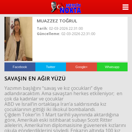
ANASAYFA
MUAZZEZ TOĞRUL
KATEGORİLER
Tarih:
02-03-2026 22:31:00
Güncelleme:
02-03-2026 22:31:00
YAZARLAR
ANKETLER
FOTO GALERİ
Facebook
Twitter
Google+
Whatsapp
SAVAŞIN EN AĞIR YÜZÜ
VİDEO GALERİ
Yazımın başlığını “savaş ve kız çocukları” diye
adlandıracaktım. Ama savaştan herkes etkileniyor; en
KÜNYE
çok da kadınlar ve çocuklar
ABD ve İsrail’in ortaklaşa İran’a saldırısında kız
çocuklarının gittiği iki ilkokul bombalandı.
İLETİŞİM
Çiğdem Toker’in 1 Mart tarihli yayınında aktardığına
göre, Amerikalı eski istihbarat subayı Scott Ritter
ailelerin, Amerika’nın diplomasisine güvenerek kızlarını
okula gönderdiklerini söyledi. Enkazın altında 100 kız