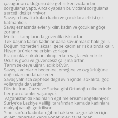
çocuğunun olduğunu dile getirirken vicdani bir
sorgulama yaptı. Ancak yapılan bu vicdani sorgulama
gerçeği değiştirmiyor.
Savaşın hayatta kalan kadın ve çocuklara etkisi çok
katmanlıdır.
Savaş esnasında evler yıkılır, kadın ve çocuklar göçe
zorlanır.
Mülteci kamplarında güvenlik riski artar.
Tek başına kalan kadınlar daha savunmasız hale gelir.
Doğum hizmetleri aksar, gebe kadınlar risk altında kalır.
Hijyen ürünlerine erişim zorlaşır.
Kız çocuklar okuldan alınıp erken yaşta evlendirilir.
Ucuz iş gücü ve güvencesiz çalışma artar.
Tarım sekteye uğrar, açlık büyür.
Savaş, kadınların bedenine, emeğine ve özgürlüğüne
doğrudan müdahale eder.
Savaş yalnızca cephede değil evin içinde, sokakta, göç
yollarında da vardır.
Filistin, İran, Gazze ve Suriye gibi Ortadoğu ülkelerinde
her gün ölümler yaşanıyor.
Afganistan’da kadınların eğitime erişimi engelleniyor.
Suriye’de Lazkiye Valiliği tarafından kamuda kadınlara
makyaj yasağı getiriliyor.
Yine İran’da kadınlar eğitim hakkı ve özgürlükleri için
eylem yaparken kendi yönetimleri tarafından