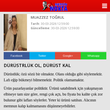
ANASAYFA
MUAZZEZ TOĞRUL
KATEGORİLER
Tarih:
30-03-2026 12:59:00
Güncelleme:
30-03-2026 12:59:00
YAZARLAR
ANKETLER
FOTO GALERİ
Facebook
Twitter
Google+
Whatsapp
DÜRÜSTRLÜK OL, DÜRÜST KAL
VİDEO GALERİ
Dürüstlük; özü sözü bir olmaktır. Olanı olduğu gibi söylemektir.
KÜNYE
Lafı eğip bükmeyi bilmemektir. Politik olamamaktır.
Ürün pazarlayanlar politiktir. Ürünü satabilmek için yakışmayan
İLETİŞİM
elbiseye tam size göre, rengi çok açtı, bu fiyata bu kalite çok zor
bulunur gibi lafları söylerler. Yeter ki ürünü satılsın. Alıcının
memnun kalıp kalmamasını düşünmeyebilirler.