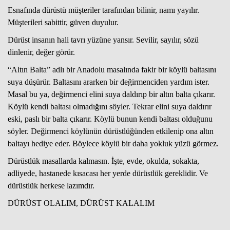
Esnafında dürüstü müşteriler tarafından bilinir, namı yayılır.
Müşterileri sabittir, güven duyulur.
Dürüst insanın hali tavrı yüzüne yansır. Sevilir, sayılır, sözü
dinlenir, değer görür.
“Altın Balta” adlı bir Anadolu masalında fakir bir köylü baltasını
suya düşürür. Baltasını ararken bir değirmenciden yardım ister.
Masal bu ya, değirmenci elini suya daldırıp bir altın balta çıkarır.
Köylü kendi baltası olmadığını söyler. Tekrar elini suya daldırır
eski, paslı bir balta çıkarır. Köylü bunun kendi baltası olduğunu
söyler. Değirmenci köylünün dürüstlüğünden etkilenip ona altın
baltayı hediye eder. Böylece köylü bir daha yokluk yüzü görmez.
Dürüstlük masallarda kalmasın. İşte, evde, okulda, sokakta,
adliyede, hastanede kısacası her yerde dürüstlük gereklidir. Ve
dürüstlük herkese lazımdır.
DÜRÜST OLALIM, DÜRÜST KALALIM