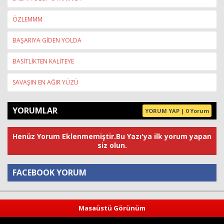
ÖZLEMMM
BAŞARIYA GİDEN YOLDA
BASİTLİKTEN KALİTEYE
SAVAŞIN EN AĞIR YÜZÜ
YORUMLAR
YORUM YAP | 0 Yorum
Henüz Yorum Eklenmemiştir.Bu Yazı'ya ilk yorum yapan
siz olun.
FACEBOOK YORUM
Yorum
Masaüstü Görünüm