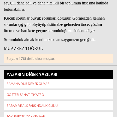
saygılı, daha adil ve daha nitelikli bir toplumun inşasına katkıda
bulunabiliriz.
Küçük sorunlar büyük sorunları doğurur. Görmezden gelinen
sorunlar çığ gibi büyüyüp üstümüze gelmeden önce, çözüm
üretme ve harekete geçme sorumluluğunu üstlenmeliyiz.
Sorumluluk almak kendimize olan saygımızın gereğidir.
MUAZZEZ TOĞRUL
Bu yazı
1763
defa okunmuştur.
YAZARIN DİĞER YAZILARI
ZAMANA DUR DEMEK OLMAZ
GÖSTERİ SANATI TİYATRO
BABAM VE ALS FARKINDALIK GÜNÜ
SÖYLENECEK ÇOK ŞEY VAR