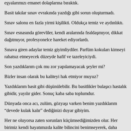
eşyalarımızı emanet dolaplarına bıraktık.
Basit takılar sınav evrakında yazdığı gibi sorun oluşturmadı.
Sınav salonu en fazla yirmi kişilikti. Oldukça temiz ve aydınlıktı.
Sınav esnasında görevliler, kendi aralarında fısıldaşmıyor, dikkat
dağıtmıyor, profesyonelce hareket ediyorlardı.
Sınava giren adaylar temiz giyimliydiler. Parfüm kokuları kimseyi
rahatsız etmeyecek düzeyde hafif ve tazeleyiciydi.
Son yazdıklarım çok mu zor yapılamayacak şeyler mi?
Bizler insan olarak bu kaliteyi hak etmiyor muyuz?
Yazdıklarım basit gibi düşünülebilir. Bu basitlikler bulaşıcı hastalık
gibidir, yayılır gider. Sonuç kaba saba toplumdur.
Dünyada onca acı, zulüm, gözyaşı varken benim yazdıklarım
“devede kulak kalır” dediğinizi duyar gibiyim.
Her ne oluyorsa zaten sorunları küçümsediğimizden olur. Her
birimiz kendi hayatımızda kalite bilincini benimseyerek, daha