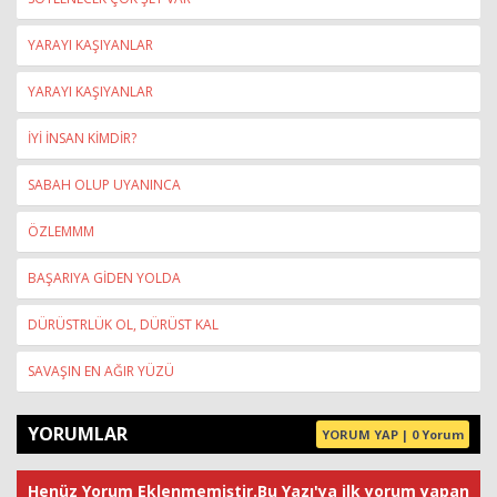
YARAYI KAŞIYANLAR
YARAYI KAŞIYANLAR
İYİ İNSAN KİMDİR?
SABAH OLUP UYANINCA
ÖZLEMMM
BAŞARIYA GİDEN YOLDA
DÜRÜSTRLÜK OL, DÜRÜST KAL
SAVAŞIN EN AĞIR YÜZÜ
YORUMLAR
YORUM YAP | 0 Yorum
Henüz Yorum Eklenmemiştir.Bu Yazı'ya ilk yorum yapan