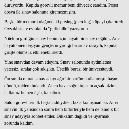
duruyordu. Kapıda görevli memur beni dövecek sandım. Poşet
dosya ile sınav salonuna giremezmişim.
Başka bir memur kulağımdaki pirsing (piercing) küpeyi çıkarttırdı.
Oysaki sınav evrakında “girilebilir” yazıyordu.
Nitekim girdiğim sınav benim için hayati bir sınav değildir. Ama
hayati önem taşıyan gençlerin girdiği bir sınav olsaydı, kapıdan
girişte olumsuz etkilenebilirlerdi.
Yine sınavdan devam edeyim. Sınav salonunda aydınlatma
yetersiz, sıralar çok sıkışıktı. Üstelik burası bir üniversiteydi.
Ön sırada oturan sınav adayı ağır bir parfüm kullanmıştı; başım
döndü, midem bulandı. Zaten hava soğuktu; cam açsak bizim
halkımız hemen üşür, kapattırır.
Salon görevlileri ilk başta ciddiydiler, fazla konuşmadılar. Ama
sınavın ilk yarısından sonra hem birbirleriyle hem de tanıdık bir
sınav adayıyla sohbet ettiler. Dikkatim dağıldı ve uyarmak
zorunda kaldım.