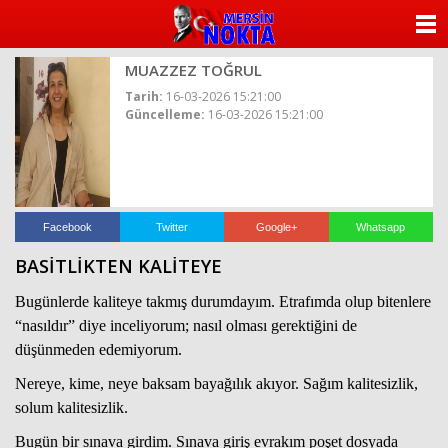
ANASAYFA
MUAZZEZ TOĞRUL
KATEGORİLER
Tarih:
16-03-2026 15:21:00
Güncelleme:
16-03-2026 15:21:00
YAZARLAR
ANKETLER
FOTO GALERİ
Facebook
Twitter
Google+
Whatsapp
BASİTLİKTEN KALİTEYE
VİDEO GALERİ
Bugünlerde kaliteye takmış durumdayım. Etrafımda olup bitenlere
KÜNYE
“nasıldır” diye inceliyorum; nasıl olması gerektiğini de
düşünmeden edemiyorum.
İLETİŞİM
Nereye, kime, neye baksam bayağılık akıyor. Sağım kalitesizlik,
solum kalitesizlik.
Bugün bir sınava girdim. Sınava giriş evrakım poşet dosyada