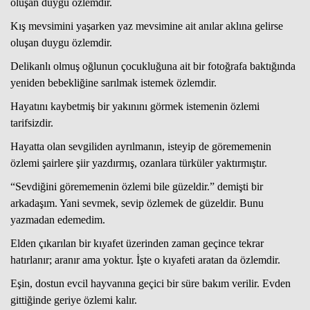
oluşan duygu özlemdir.
Kış mevsimini yaşarken yaz mevsimine ait anılar aklına gelirse
oluşan duygu özlemdir.
Delikanlı olmuş oğlunun çocukluğuna ait bir fotoğrafa baktığında
yeniden bebekliğine sarılmak istemek özlemdir.
Hayatını kaybetmiş bir yakınını görmek istemenin özlemi
tarifsizdir.
Hayatta olan sevgiliden ayrılmanın, isteyip de görememenin
özlemi şairlere şiir yazdırmış, ozanlara türküler yaktırmıştır.
“Sevdiğini görememenin özlemi bile güzeldir.” demişti bir
arkadaşım. Yani sevmek, sevip özlemek de güzeldir. Bunu
yazmadan edemedim.
Elden çıkarılan bir kıyafet üzerinden zaman geçince tekrar
hatırlanır; aranır ama yoktur. İşte o kıyafeti aratan da özlemdir.
Eşin, dostun evcil hayvanına geçici bir süre bakım verilir. Evden
gittiğinde geriye özlemi kalır.