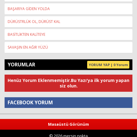
BAŞARIYA GİDEN YOLDA
DÜRÜSTRLÜK OL, DÜRÜST KAL
BASİTLİKTEN KALİTEYE
SAVAŞIN EN AĞIR YÜZÜ
YORUMLAR
YORUM YAP | 0 Yorum
Henüz Yorum Eklenmemiştir.Bu Yazı'ya ilk yorum yapan
siz olun.
FACEBOOK YORUM
Yorum
Masaüstü Görünüm
© 2026 mersin nokta