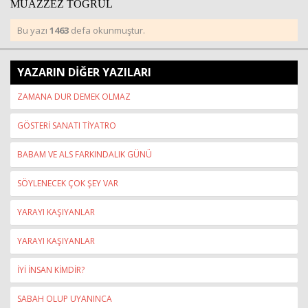
MUAZZEZ TOĞRUL
Bu yazı
1463
defa okunmuştur.
YAZARIN DİĞER YAZILARI
ZAMANA DUR DEMEK OLMAZ
GÖSTERİ SANATI TİYATRO
BABAM VE ALS FARKINDALIK GÜNÜ
SÖYLENECEK ÇOK ŞEY VAR
YARAYI KAŞIYANLAR
YARAYI KAŞIYANLAR
İYİ İNSAN KİMDİR?
SABAH OLUP UYANINCA