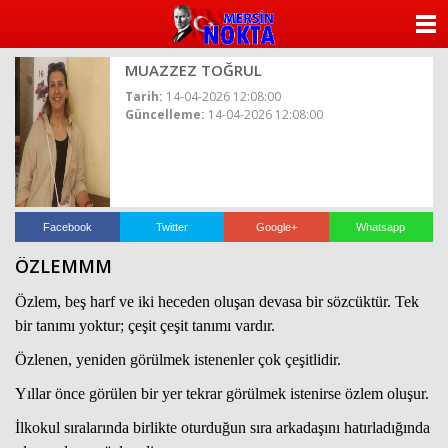
ANASAYFA
MUAZZEZ TOĞRUL
KATEGORİLER
Tarih:
14-04-2026 12:08:00
Güncelleme:
14-04-2026 12:08:00
YAZARLAR
ANKETLER
FOTO GALERİ
Facebook
Twitter
Google+
Whatsapp
ÖZLEMMM
VİDEO GALERİ
Özlem, beş harf ve iki heceden oluşan devasa bir sözcüktür. Tek
KÜNYE
bir tanımı yoktur; çeşit çeşit tanımı vardır.
Özlenen, yeniden görülmek istenenler çok çeşitlidir.
İLETİŞİM
Yıllar önce görülen bir yer tekrar görülmek istenirse özlem oluşur.
İlkokul sıralarında birlikte oturduğun sıra arkadaşını hatırladığında