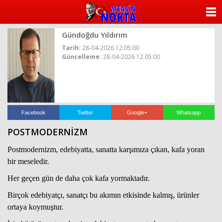
ANASAYFA
Gündoğdu Yıldırım
KATEGORİLER
Tarih:
28-04-2026 12:05:00
Güncelleme:
28-04-2026 12:05:00
YAZARLAR
ANKETLER
FOTO GALERİ
Facebook
Twitter
Google+
Whatsapp
POSTMODERNİZM
VİDEO GALERİ
Postmodernizm, edebiyatta, sanatta karşımıza çıkan, kafa yoran
KÜNYE
bir meseledir.
Her geçen gün de daha çok kafa yormaktadır.
İLETİŞİM
Birçok edebiyatçı, sanatçı bu akımın etkisinde kalmış, ürünler
ortaya koymuştur.