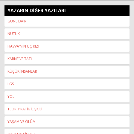
YAZARIN DİĞER YAZILARI
GÜNE DAİR
NUTUK
HAVVA’NIN ÜÇ KIZI
KARNE VE TATİL
KÜÇÜK İNSANLAR
LGS
YOL
TEORİ PRATİK İLİŞKİSİ
YAŞAM VE ÖLÜM