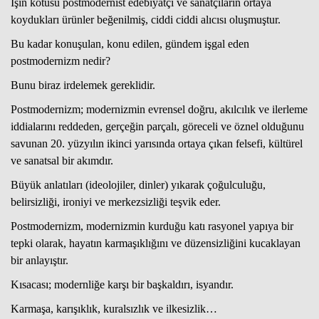
İşin kötüsü postmodernist edebiyatçı ve sanatçıların ortaya
koydukları ürünler beğenilmiş, ciddi ciddi alıcısı oluşmuştur.
Bu kadar konuşulan, konu edilen, gündem işgal eden
postmodernizm nedir?
Bunu biraz irdelemek gereklidir.
Postmodernizm; modernizmin evrensel doğru, akılcılık ve ilerleme
iddialarını reddeden, gerçeğin parçalı, göreceli ve öznel olduğunu
savunan 20. yüzyılın ikinci yarısında ortaya çıkan felsefi, kültürel
ve sanatsal bir akımdır.
Büyük anlatıları (ideolojiler, dinler) yıkarak çoğulculuğu,
belirsizliği, ironiyi ve merkezsizliği teşvik eder.
Postmodernizm, modernizmin kurduğu katı rasyonel yapıya bir
tepki olarak, hayatın karmaşıklığını ve düzensizliğini kucaklayan
bir anlayıştır.
Kısacası; modernliğe karşı bir başkaldırı, isyandır.
Karmaşa, karışıklık, kuralsızlık ve ilkesizlik…