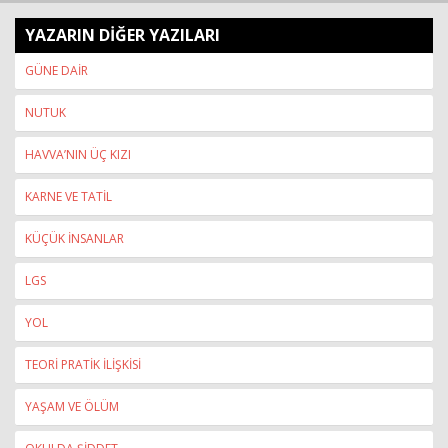
YAZARIN DİĞER YAZILARI
GÜNE DAİR
NUTUK
HAVVA’NIN ÜÇ KIZI
KARNE VE TATİL
KÜÇÜK İNSANLAR
LGS
YOL
TEORİ PRATİK İLİŞKİSİ
YAŞAM VE ÖLÜM