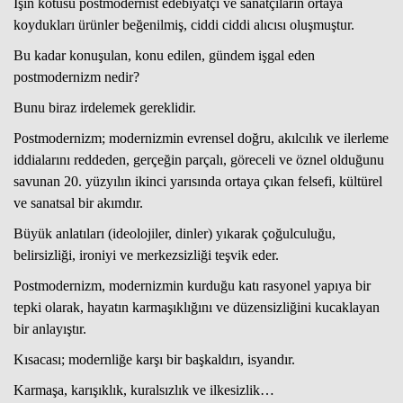
İşin kötüsü postmodernist edebiyatçı ve sanatçıların ortaya
koydukları ürünler beğenilmiş, ciddi ciddi alıcısı oluşmuştur.
Bu kadar konuşulan, konu edilen, gündem işgal eden
postmodernizm nedir?
Bunu biraz irdelemek gereklidir.
Postmodernizm; modernizmin evrensel doğru, akılcılık ve ilerleme
iddialarını reddeden, gerçeğin parçalı, göreceli ve öznel olduğunu
savunan 20. yüzyılın ikinci yarısında ortaya çıkan felsefi, kültürel
ve sanatsal bir akımdır.
Büyük anlatıları (ideolojiler, dinler) yıkarak çoğulculuğu,
belirsizliği, ironiyi ve merkezsizliği teşvik eder.
Postmodernizm, modernizmin kurduğu katı rasyonel yapıya bir
tepki olarak, hayatın karmaşıklığını ve düzensizliğini kucaklayan
bir anlayıştır.
Kısacası; modernliğe karşı bir başkaldırı, isyandır.
Karmaşa, karışıklık, kuralsızlık ve ilkesizlik…