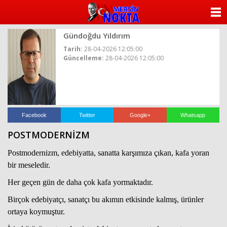
ANASAYFA
Gündoğdu Yıldırım
KATEGORİLER
Tarih:
28-04-2026 12:05:00
Güncelleme:
28-04-2026 12:05:00
YAZARLAR
ANKETLER
FOTO GALERİ
Facebook
Twitter
Google+
Whatsapp
POSTMODERNİZM
VİDEO GALERİ
Postmodernizm, edebiyatta, sanatta karşımıza çıkan, kafa yoran
KÜNYE
bir meseledir.
Her geçen gün de daha çok kafa yormaktadır.
İLETİŞİM
Birçok edebiyatçı, sanatçı bu akımın etkisinde kalmış, ürünler
ortaya koymuştur.