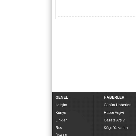
GENEL
HABERLER
İletişim
Günün Haberleri
Künye
Haber Arşivi
Linkler
Gazete Arşivi
Rss
Köşe Yazarları
Üye Ol