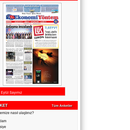
KET
Tüm Anketler
emize nasıl ulaştınız?
klam
siye