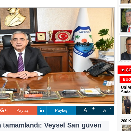
ÇO
BUG
USİAD
Sudan
A
Paylaş
Paylaş
A
200 
 tamamlandı: Veysel Sarı güven