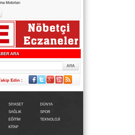
ma Motorları
BER ARA
Takip Edin :
SİYASET
DÜNYA
SAĞLIK
SPOR
EĞİTİM
TEKNOLOJİ
KİTAP