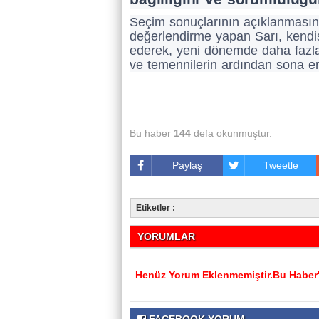
Seçim sonuçlarının açıklanmasını
değerlendirme yapan Sarı, kendi
ederek, yeni dönemde daha fazla ç
ve temennilerin ardından sona er
Bu haber
144
defa okunmuştur.
Paylaş
Tweetle
Etiketler :
YORUMLAR
Henüz Yorum Eklenmemiştir.Bu Haber'e