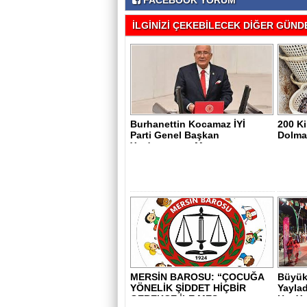
FACEBOOK YORUM
İLGİNİZİ ÇEKEBİLECEK DİĞER GÜNDE
Burhanettin Kocamaz İYİ
200 K
Parti Genel Başkan
Dolma
Yardımcısı ve Mer..
MERSİN BAROSU: “ÇOCUĞA
Büyükş
YÖNELİK ŞİDDET HİÇBİR
Yaylad
GEREKÇE İLE MEŞ..
Her Yer