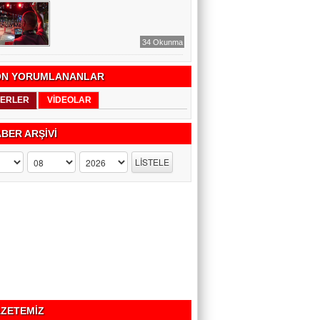
34 Okunma
N YORUMLANANLAR
ERLER
VİDEOLAR
BER ARŞİVİ
ZETEMİZ