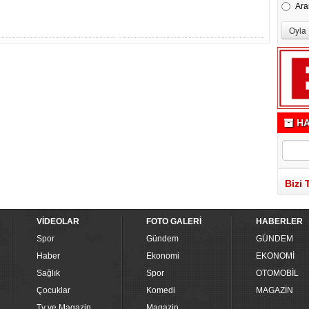
Ara
HA
Bizi 
VİDEOLAR
FOTO GALERİ
HABERLER
Spor
Gündem
GÜNDEM
Haber
Ekonomi
EKONOMİ
Sağlık
Spor
OTOMOBİL
Çocuklar
Komedi
MAGAZİN
Tv ve Magazin
Magazin