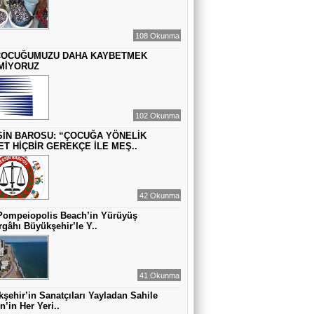
ZAMANA DUR DEMEK OLMAZ
108 Okunma
ÇOCUĞUMUZU DAHA KAYBETMEK
VAHAP DABAKAN Pirincin Taşları
MİYORUZ
Kurdaki baskılanmanın ekonomideki
etkileri!
102 Okunma
İN BAROSU: “ÇOCUĞA YÖNELİK
ET HİÇBİR GEREKÇE İLE MEŞ..
42 Okunma
Pompeiopolis Beach’in Yürüyüş
gâhı Büyükşehir’le Y..
41 Okunma
şehir’in Sanatçıları Yayladan Sahile
n’in Her Yeri..