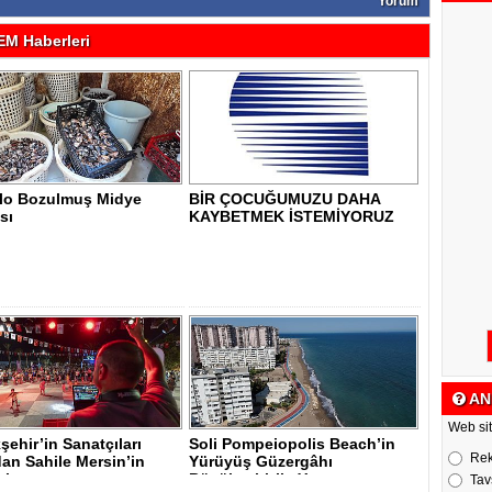
Yorum
M Haberleri
ilo Bozulmuş Midye
BİR ÇOCUĞUMUZU DAHA
sı
KAYBETMEK İSTEMİYORUZ
AN
Web sit
ehir’in Sanatçıları
Soli Pompeiopolis Beach’in
Re
an Sahile Mersin’in
Yürüyüş Güzergâhı
i..
Büyükşehir’le Y..
Tav