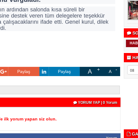
n ardından salonda kısa süreli bir
sine destek veren tüm delegelere teşekkür
alışacaklarını ifade etti. Genel kurul, dilek
di.
SO
HAB
HA
A
Paylaş
Paylaş
A
YORUM YAP | 0 Yorum
 ilk yorum yapan siz olun.
GA