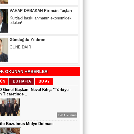
Gündoğdu Yıldırım
GÜNE DAİR
Zeynel Aslan
SATILAMAYAN MÜLK YOKTUR,
YANLIŞ FİYAT VARDIR
K OKUNAN HABERLER
Sıddıka BALAKAN
DİJİTAL VİCDAN
ÜN
BU HAFTA
BU AY
 Genel Başkanı Nevaf Kılıç: "Türkiye–
 Ticaretinde ..
Gül Saydam
SEN BENİ UNUTSAN DA
128 Okunma
Kilo Bozulmuş Midye Dolması
MUAZZEZ TOĞRUL