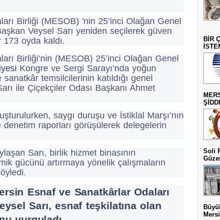
arı Birliği (MESOB) 'nin 25’inci Olağan Genel
aşkan Veysel Sarı yeniden seçilerek güven
BİR 
 173 oyda kaldı.
İSTE
arı Birliği’nin (MESOB) 25’inci Olağan Genel
iyesi
Kongre ve Sergi Sarayı’nda yoğun
e sanatkâr temsilcilerinin katıldığı genel
arı ile Çiçekçiler Odası Başkanı Ahmet
MERS
ŞİDD
uşturulurken, saygı duruşu ve İstiklal Marşı’nın
 denetim raporları görüşülerek delegelerin
Soli 
ylaşan Sarı, birlik hizmet binasının
Güzer
ik gücünü artırmaya yönelik çalışmaların
öyledi.
rsin Esnaf ve Sanatkârlar Odaları
ysel Sarı, esnaf teşkilatına olan
Büyük
Mersi
unu vurguladı.