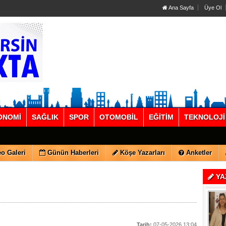
Ana Sayfa
Üye Ol
ONOMİ
SAĞLIK
SPOR
OTOMOBİL
EĞİTİM
TEKNOLOJİ
o Galeri
Günün Haberleri
Köşe Yazarları
Anketler
YA
Tarih:
07-05-2026 13:04