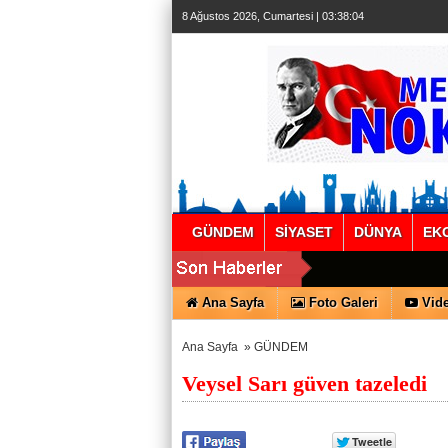
8 Ağustos 2026, Cumartesi | 03:38:04
GÜNDEM
SİYASET
DÜNYA
EK
Ana Sayfa
Foto Galeri
Vide
Ana Sayfa
»
GÜNDEM
Veysel Sarı güven tazeledi