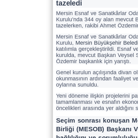
tazeledi
Mersin Esnaf ve Sanatkârlar Odal
Kurulu’nda 344 oy alan mevcut B
tazelerken, rakibi Ahmet Özdemir
Mersin Esnaf ve Sanatkârlar Odal
Kurulu,
Mersin Büyükşehir Beled
katılımla gerçekleştirildi. Esnaf v
kurulda, mevcut Başkan Veysel S
Özdemir başkanlık için yarıştı.
Genel kurulun açılışında divan ol
okunmasının ardından faaliyet ve
oylarına sunuldu.
Yeni döneme ilişkin projelerini pa
tamamlanması ve esnafın ekonom
öncelikleri arasında yer aldığını s
Seçim sonrası konuşan Me
Birliği (MESOB) Başkanı Ve
bağlılığını ve sorumluluğ