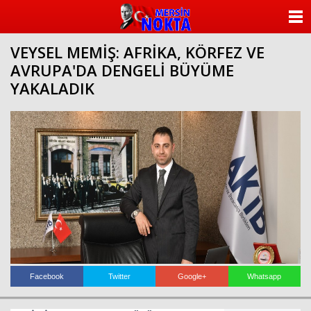
ANASAYFA
VEYSEL MEMİŞ: AFRİKA, KÖRFEZ VE
KATEGORİLER
AVRUPA'DA DENGELİ BÜYÜME
YAKALADIK
YAZARLAR
ANKETLER
FOTO GALERİ
VİDEO GALERİ
KÜNYE
İLETİŞİM
Facebook
Twitter
Google+
Whatsapp