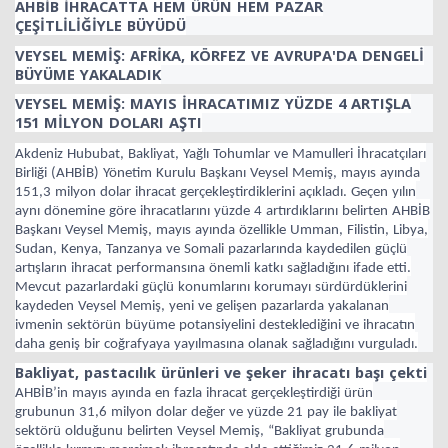
AHBİB İHRACATTA HEM ÜRÜN HEM PAZAR
ÇEŞİTLİLİĞİYLE BÜYÜDÜ
VEYSEL MEMİŞ: AFRİKA, KÖRFEZ VE AVRUPA'DA DENGELİ
BÜYÜME YAKALADIK
VEYSEL MEMİŞ: MAYIS İHRACATIMIZ YÜZDE 4 ARTIŞLA
151 MİLYON DOLARI AŞTI
Akdeniz Hububat, Bakliyat, Yağlı Tohumlar ve Mamulleri İhracatçıları
Birliği (AHBİB) Yönetim Kurulu Başkanı Veysel Memiş, mayıs ayında
151,3 milyon dolar ihracat gerçekleştirdiklerini açıkladı. Geçen yılın
aynı dönemine göre ihracatlarını yüzde 4 artırdıklarını belirten AHBİB
Başkanı Veysel Memiş, mayıs ayında özellikle Umman, Filistin, Libya,
Sudan, Kenya, Tanzanya ve Somali pazarlarında kaydedilen güçlü
artışların ihracat performansına önemli katkı sağladığını ifade etti.
Mevcut pazarlardaki güçlü konumlarını korumayı sürdürdüklerini
kaydeden Veysel Memiş, yeni ve gelişen pazarlarda yakalanan
ivmenin sektörün büyüme potansiyelini desteklediğini ve ihracatın
daha geniş bir coğrafyaya yayılmasına olanak sağladığını vurguladı.
Bakliyat, pastacılık ürünleri ve şeker ihracatı başı çekti
AHBİB’in mayıs ayında en fazla ihracat gerçekleştirdiği ürün
grubunun 31,6 milyon dolar değer ve yüzde 21 pay ile bakliyat
sektörü olduğunu belirten Veysel Memiş, “Bakliyat grubunda