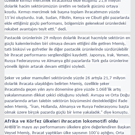
özellikle kırmızı mercimek ihracatında elde ettiğimiz 21,6 milyon
dolarlık hacim sektörümüzün üretim ve tedarik gücünü ortaya
koydu. Kırmızı mercimek tek başına toplam ihracatımızın yüzde
15’ini oluşturdu. Irak, Sudan, Filistin, Kenya ve Cibuti gibi pazarlarda
Haberin Doğru Adresi.
elde ettiğimiz güçlü performans, bölgemizin geleneksel ürünlerdeki
rekabet avantajını teyit etti.” dedi.
Pastacılık ürünlerinin 29 milyon dolarlık ihracat hacmiyle sektörün en
güçlü kalemlerinden biri olmaya devam ettiğini dile getiren Memiş,
tatlı bisküvi ve gofretler ile diğer pastacılık ürünlerinde sürdürülebilir
bir ihracat performansı sergilendiğini kaydetti. Japonya, Irak, Yemen,
Rusya Federasyonu ve Almanya gibi pazarlarda Türk gıda ürünlerine
yönelik ilginin artarak devam ettiğini söyledi.
Şeker ve şeker mamulleri sektöründe yüzde 26 artışla 21,7 milyon
dolarlık ihracata ulaşıldığını belirten Memiş, özellikle şeker
ihracatında geçen yılın aynı dönemine göre yüzde 1.068’lik artış
yakalanmasının dikkat çekici olduğunu söyledi. Avrupa ve Orta Doğu
pazarlarında artan talebin sektörün büyümesini desteklediğini ifade
eden Memiş, “İran, Hollanda, Almanya ve Rusya Federasyonu başta
olmak üzere birçok pazarda güçlü bir ivme yakaladık.” diye konuştu.
Afrika ve Körfez ülkeleri ihracatın lokomotifi oldu
AHBİB’in mayıs ayı performansını ülkelere göre değerlendiren Başkan
Veysel Memiş, ihracat yaptıkları ülke sayısının 100’ü aştığını, Orta