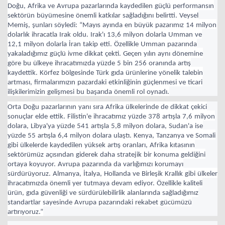
Doğu, Afrika ve Avrupa pazarlarında kaydedilen güçlü performansın
sektörün büyümesine önemli katkılar sağladığını belirtti. Veysel
Memiş, şunları söyledi: “Mayıs ayında en büyük pazarımız 14 milyon
dolarlık ihracatla Irak oldu. Irak'ı 13,6 milyon dolarla Umman ve
12,1 milyon dolarla İran takip etti. Özellikle Umman pazarında
yakaladığımız güçlü ivme dikkat çekti. Geçen yılın aynı dönemine
göre bu ülkeye ihracatımızda yüzde 5 bin 256 oranında artış
kaydettik. Körfez bölgesinde Türk gıda ürünlerine yönelik talebin
artması, firmalarımızın pazardaki etkinliğinin güçlenmesi ve ticari
ilişkilerimizin gelişmesi bu başarıda önemli rol oynadı.
Orta Doğu pazarlarının yanı sıra Afrika ülkelerinde de dikkat çekici
sonuçlar elde ettik. Filistin'e ihracatımız yüzde 378 artışla 7,6 milyon
dolara, Libya'ya yüzde 541 artışla 5,8 milyon dolara, Sudan'a ise
yüzde 55 artışla 6,4 milyon dolara ulaştı. Kenya, Tanzanya ve Somali
gibi ülkelerde kaydedilen yüksek artış oranları, Afrika kıtasının
sektörümüz açısından giderek daha stratejik bir konuma geldiğini
ortaya koyuyor. Avrupa pazarında da varlığımızı korumayı
sürdürüyoruz. Almanya, İtalya, Hollanda ve Birleşik Krallık gibi ülkeler
ihracatımızda önemli yer tutmaya devam ediyor. Özellikle kaliteli
ürün, gıda güvenliği ve sürdürülebilirlik alanlarında sağladığımız
standartlar sayesinde Avrupa pazarındaki rekabet gücümüzü
artırıyoruz.”