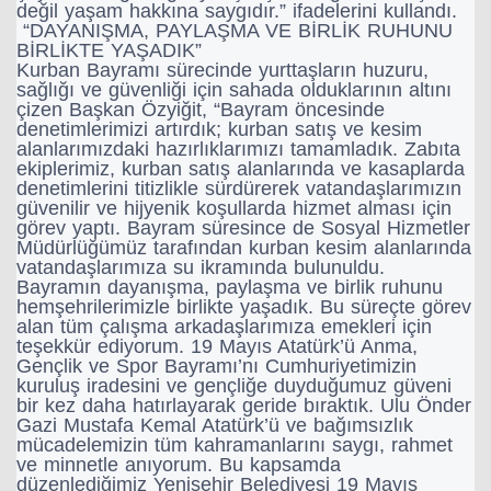
değil yaşam hakkına saygıdır.” ifadelerini kullandı.
“DAYANIŞMA, PAYLAŞMA VE BİRLİK RUHUNU
BİRLİKTE YAŞADIK”
Haberin Doğru Adresi.
Kurban Bayramı sürecinde yurttaşların huzuru,
sağlığı ve güvenliği için sahada olduklarının altını
çizen Başkan Özyiğit, “Bayram öncesinde
denetimlerimizi artırdık; kurban satış ve kesim
alanlarımızdaki hazırlıklarımızı tamamladık. Zabıta
ekiplerimiz, kurban satış alanlarında ve kasaplarda
denetimlerini titizlikle sürdürerek vatandaşlarımızın
güvenilir ve hijyenik koşullarda hizmet alması için
görev yaptı. Bayram süresince de Sosyal Hizmetler
Müdürlüğümüz tarafından kurban kesim alanlarında
vatandaşlarımıza su ikramında bulunuldu.
Bayramın dayanışma, paylaşma ve birlik ruhunu
hemşehrilerimizle birlikte yaşadık. Bu süreçte görev
alan tüm çalışma arkadaşlarımıza emekleri için
teşekkür ediyorum. 19 Mayıs Atatürk’ü Anma,
Gençlik ve Spor Bayramı’nı Cumhuriyetimizin
kuruluş iradesini ve gençliğe duyduğumuz güveni
bir kez daha hatırlayarak geride bıraktık. Ulu Önder
Gazi Mustafa Kemal Atatürk’ü ve bağımsızlık
mücadelemizin tüm kahramanlarını saygı, rahmet
ve minnetle anıyorum. Bu kapsamda
düzenlediğimiz Yenişehir Belediyesi 19 Mayıs