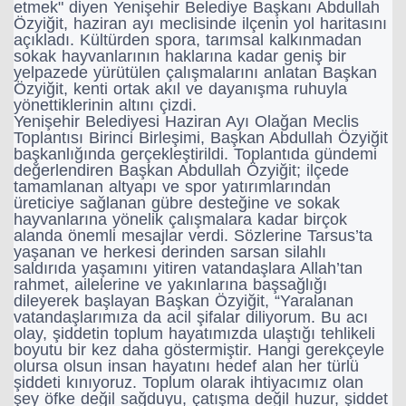
etmek" diyen Yenişehir Belediye Başkanı Abdullah
Özyiğit, haziran ayı meclisinde ilçenin yol haritasını
açıkladı. Kültürden spora, tarımsal kalkınmadan
sokak hayvanlarının haklarına kadar geniş bir
yelpazede yürütülen çalışmalarını anlatan Başkan
Özyiğit, kenti ortak akıl ve dayanışma ruhuyla
yönettiklerinin altını çizdi.
Yenişehir Belediyesi Haziran Ayı Olağan Meclis
Toplantısı Birinci Birleşimi, Başkan Abdullah Özyiğit
başkanlığında gerçekleştirildi. Toplantıda gündemi
değerlendiren Başkan Abdullah Özyiğit; ilçede
tamamlanan altyapı ve spor yatırımlarından
üreticiye sağlanan gübre desteğine ve sokak
hayvanlarına yönelik çalışmalara kadar birçok
alanda önemli mesajlar verdi. Sözlerine Tarsus’ta
yaşanan ve herkesi derinden sarsan silahlı
saldırıda yaşamını yitiren vatandaşlara Allah’tan
rahmet, ailelerine ve yakınlarına başsağlığı
dileyerek başlayan Başkan Özyiğit, “Yaralanan
vatandaşlarımıza da acil şifalar diliyorum. Bu acı
olay, şiddetin toplum hayatımızda ulaştığı tehlikeli
boyutu bir kez daha göstermiştir. Hangi gerekçeyle
olursa olsun insan hayatını hedef alan her türlü
şiddeti kınıyoruz. Toplum olarak ihtiyacımız olan
şey öfke değil sağduyu, çatışma değil huzur, şiddet