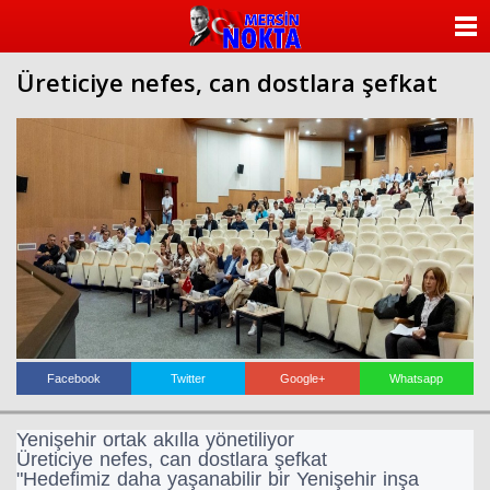
ANASAYFA
Üreticiye nefes, can dostlara şefkat
KATEGORİLER
YAZARLAR
ANKETLER
FOTO GALERİ
VİDEO GALERİ
KÜNYE
Facebook
Twitter
Google+
Whatsapp
İLETİŞİM
Yenişehir ortak akılla yönetiliyor
Üreticiye nefes, can dostlara şefkat
"Hedefimiz daha yaşanabilir bir Yenişehir inşa