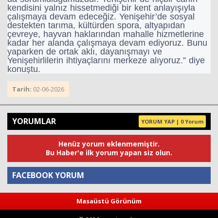
kendisini yalnız hissetmediği bir kent anlayışıyla
çalışmaya devam edeceğiz. Yenişehir’de sosyal
destekten tarıma, kültürden spora, altyapıdan
çevreye, hayvan haklarından mahalle hizmetlerine
kadar her alanda çalışmaya devam ediyoruz. Bunu
yaparken de ortak aklı, dayanışmayı ve
Yenişehirlilerin ihtiyaçlarını merkeze alıyoruz.” diye
konuştu.
Tarih:
02-06-2026
YORUMLAR
YORUM YAP | 0 Yorum
Henüz yorum eklenmemiştir.
Bu Haber'e ilk yorum yapan siz olun.
FACEBOOK YORUM
Masaüstü Görünüm
Yorum