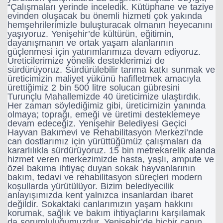
“Çalışmaları yerinde inceledik. Kütüphane ve taziye
evinden oluşacak bu önemli hizmeti çok yakında
hemşehrilerimizle buluşturacak olmanın heyecanını
yaşıyoruz. Yenişehir’de kültürün, eğitimin,
dayanışmanın ve ortak yaşam alanlarının
güçlenmesi için yatırımlarımıza devam ediyoruz.
Üreticilerimize yönelik desteklerimizi de
sürdürüyoruz. Sürdürülebilir tarıma katkı sunmak ve
üreticimizin maliyet yükünü hafifletmek amacıyla
ürettiğimiz 2 bin 500 litre solucan gübresini
Turunçlu Mahallemizde 40 üreticimize ulaştırdık.
Her zaman söylediğimiz gibi, üreticimizin yanında
olmaya; toprağı, emeği ve üretimi desteklemeye
devam edeceğiz. Yenişehir Belediyesi Geçici
Hayvan Bakımevi ve Rehabilitasyon Merkezi’nde
can dostlarımız için yürüttüğümüz çalışmaları da
kararlılıkla sürdürüyoruz. 15 bin metrekarelik alanda
hizmet veren merkezimizde hasta, yaşlı, ampute ve
özel bakıma ihtiyaç duyan sokak hayvanlarının
bakım, tedavi ve rehabilitasyon süreçleri modern
koşullarda yürütülüyor. Bizim belediyecilik
anlayışımızda kent yalnızca insanlardan ibaret
değildir. Sokaktaki canlarımızın yaşam hakkını
korumak, sağlık ve bakım ihtiyaçlarını karşılamak
da sorumluluğumuzdur. Yenişehir’de hiçbir canın