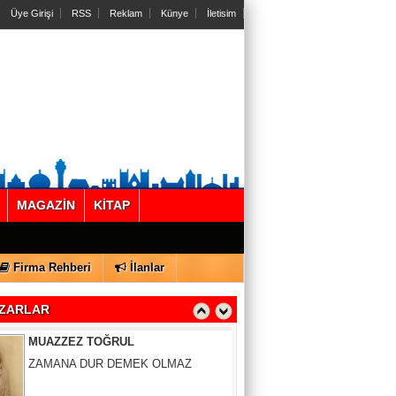
Üye Girişi
RSS
Reklam
Künye
İletisim
Gül Saydam
MAGAZİN
KİTAP
SEN BENİ UNUTSAN DA
Firma Rehberi
İlanlar
MUAZZEZ TOĞRUL
ZAMANA DUR DEMEK OLMAZ
ZARLAR
VAHAP DABAKAN Pirincin Taşları
Kurdaki baskılanmanın ekonomideki
etkileri!