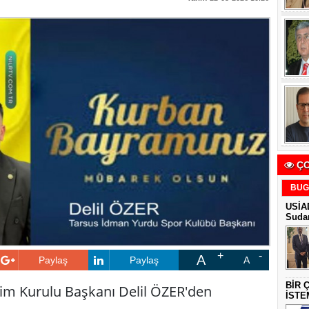
ÇO
BUG
USİAD
Sudan
A
Paylaş
Paylaş
A
BİR 
im Kurulu Başkanı Delil ÖZER'den
İSTE