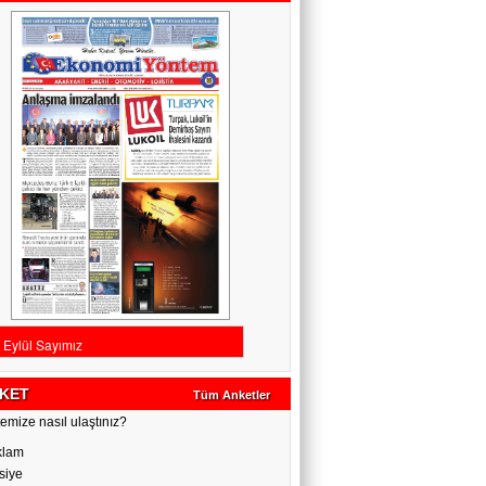
KET
Tüm Anketler
emize nasıl ulaştınız?
klam
siye