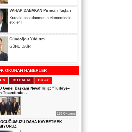
Gündoğdu Yıldırım
GÜNE DAİR
Zeynel Aslan
SATILAMAYAN MÜLK YOKTUR,
YANLIŞ FİYAT VARDIR
K OKUNAN HABERLER
Sıddıka BALAKAN
ÜN
BU HAFTA
BU AY
DİJİTAL VİCDAN
 Genel Başkanı Nevaf Kılıç: "Türkiye–
 Ticaretinde ..
Gül Saydam
SEN BENİ UNUTSAN DA
125 Okunma
ÇOCUĞUMUZU DAHA KAYBETMEK
MİYORUZ
MUAZZEZ TOĞRUL