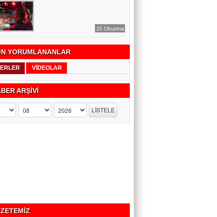
25 Okunma
N YORUMLANANLAR
ERLER
VİDEOLAR
BER ARŞİVİ
ZETEMİZ