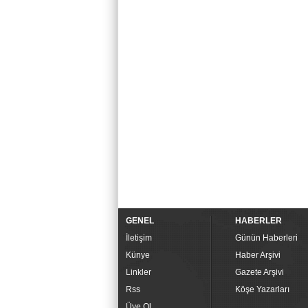
GENEL
HABERLER
İletişim
Günün Haberleri
Künye
Haber Arşivi
Linkler
Gazete Arşivi
Rss
Köşe Yazarları
Üye Ol