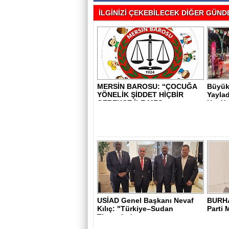
İLGİNİZİ ÇEKEBİLECEK DİĞER GÜNDE
MERSİN BAROSU: “ÇOCUĞA
Büyükş
YÖNELİK ŞİDDET HİÇBİR
Yaylad
GEREKÇE İLE MEŞ..
Her Yer
USİAD Genel Başkanı Nevaf
BURH
Kılıç: "Türkiye–Sudan
Parti 
Ticaretinde ..