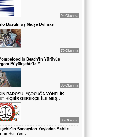
ZAMANA DUR DEMEK OLMAZ
94 Okunma
Kilo Bozulmuş Midye Dolması
VAHAP DABAKAN Pirincin Taşları
Kurdaki baskılanmanın ekonomideki
etkileri!
76 Okunma
Pompeiopolis Beach’in Yürüyüş
gâhı Büyükşehir’le Y..
35 Okunma
İN BAROSU: “ÇOCUĞA YÖNELİK
ET HİÇBİR GEREKÇE İLE MEŞ..
35 Okunma
şehir’in Sanatçıları Yayladan Sahile
n’in Her Yeri..