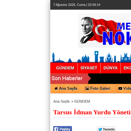
7 Ağustos 2026, Cuma | 02:59:15
GÜNDEM
SİYASET
DÜNYA
EK
Ana Sayfa
Foto Galeri
Vide
Ana Sayfa
»
GÜNDEM
Tarsus İdman Yurdu Yöneti