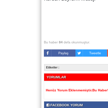
Bu haber
84
defa okunmuştur.
Paylaş
Tweetle
Etiketler :
YORUMLAR
Henüz Yorum Eklenmemiştir.Bu Haber'e
FACEBOOK YORUM