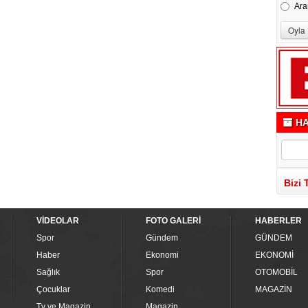
Ara
HA
Bizi 
VİDEOLAR
FOTO GALERİ
HABERLER
Spor
Gündem
GÜNDEM
Haber
Ekonomi
EKONOMİ
Sağlık
Spor
OTOMOBİL
Çocuklar
Komedi
MAGAZİN
Tv ve Magazin
Magazin