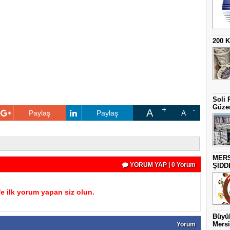
200 
Soli 
Güzer
A
Paylaş
Paylaş
A
MERS
YORUM YAP | 0 Yorum
ŞİDD
 ilk yorum yapan siz olun.
Büyük
Mersi
Yorum