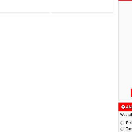
AN
Web sit
Re
Tav