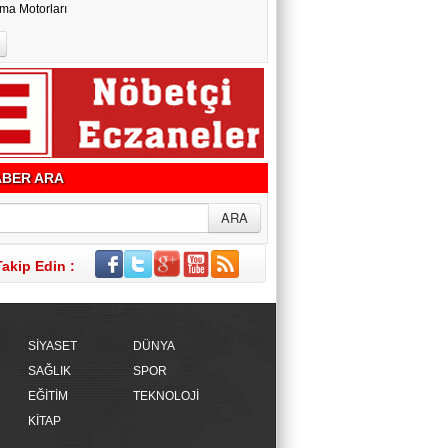
ma Motorları
BER ARA
Takip Edin :
SİYASET
DÜNYA
SAĞLIK
SPOR
EĞİTİM
TEKNOLOJİ
KİTAP