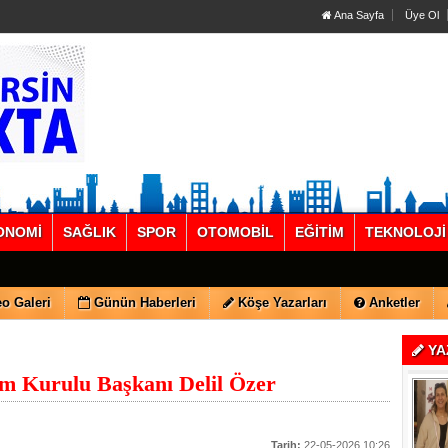
Ana Sayfa
Üye Ol
ONOMİ
SAĞLIK
SPOR
OTOMOBİL
EĞİTİM
TEKNOLOJİ
o Galeri
Günün Haberleri
Köşe Yazarları
Anketler
YA
m Kurulu Başkanı Delil Özer
Tarih:
22-05-2026 10:26