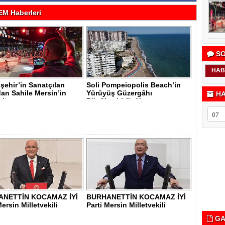
M Haberleri
SO
HAB
ehir’in Sanatçıları
Soli Pompeiopolis Beach’in
an Sahile Mersin’in
Yürüyüş Güzergâhı
HA
i..
Büyükşehir’le Y..
ANETTİN KOCAMAZ İYİ
BURHANETTİN KOCAMAZ İYİ
Mersin Milletvekili
Parti Mersin Milletvekili
GA