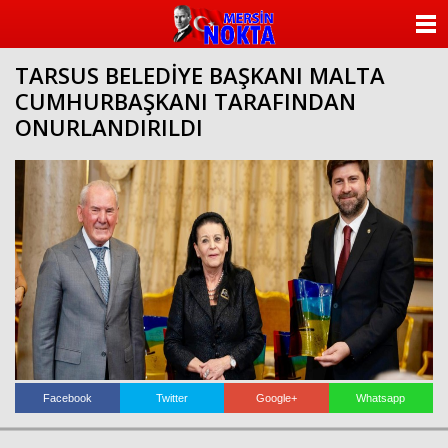
ANASAYFA
TARSUS BELEDİYE BAŞKANI MALTA
KATEGORİLER
CUMHURBAŞKANI TARAFINDAN
ONURLANDIRILDI
YAZARLAR
ANKETLER
FOTO GALERİ
VİDEO GALERİ
KÜNYE
İLETİŞİM
Facebook
Twitter
Google+
Whatsapp