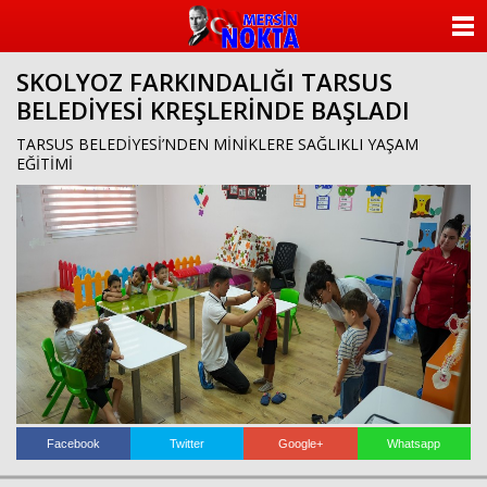
ANASAYFA
SKOLYOZ FARKINDALIĞI TARSUS
KATEGORİLER
BELEDİYESİ KREŞLERİNDE BAŞLADI
YAZARLAR
TARSUS BELEDİYESİ’NDEN MİNİKLERE SAĞLIKLI YAŞAM
EĞİTİMİ
ANKETLER
FOTO GALERİ
VİDEO GALERİ
KÜNYE
İLETİŞİM
Facebook
Twitter
Google+
Whatsapp