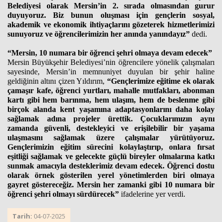
Belediyesi olarak Mersin’in 2. sırada olmasından gurur
duyuyoruz. Biz bunun oluşması için gençlerin sosyal,
akademik ve ekonomik ihtiyaçlarını gözeterek hizmetlerimizi
sunuyoruz ve öğrencilerimizin her anında yanındayız”
dedi.
“Mersin, 10 numara bir öğrenci şehri olmaya devam edecek”
Mersin Büyükşehir Belediyesi’nin öğrencilere yönelik çalışmaları
sayesinde, Mersin’in memnuniyet duyulan bir şehir haline
geldiğinin altını çizen Yıldırım,
“Gençlerimize eğitime ek olarak
çamaşır kafe, öğrenci yurtları, mahalle mutfakları, abonman
kartı gibi hem barınma, hem ulaşım, hem de beslenme gibi
birçok alanda kent yaşamına adaptasyonlarını daha kolay
sağlamak adına projeler ürettik. Çocuklarımızın aynı
zamanda güvenli, destekleyici ve erişilebilir bir yaşama
ulaşmasını sağlamak üzere çalışmalar yürütüyoruz.
Gençlerimizin eğitim sürecini kolaylaştırıp, onlara fırsat
eşitliği sağlamak ve gelecekte güçlü bireyler olmalarına katkı
sunmak amacıyla desteklerimiz devam edecek. Öğrenci dostu
olarak örnek gösterilen yerel yönetimlerden biri olmaya
gayret göstereceğiz. Mersin her zamanki gibi 10 numara bir
öğrenci şehri olmayı sürdürecek”
ifadelerine yer verdi.
Tarih:
04-07-2025