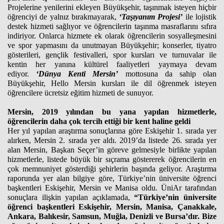
Projelerine yenilerini ekleyen Büyükşehir, taşınmak isteyen hiçbir
öğrenciyi de yalnız bırakmayarak,
‘Taşıyanım Projesi’
ile lojistik
destek hizmeti sağlıyor ve öğrencilerin taşınma masraflarını sıfıra
indiriyor. Onlarca hizmete ek olarak öğrencilerin sosyalleşmesini
ve spor yapmasını da unutmayan Büyükşehir; konserler, tiyatro
gösterileri, gençlik festivalleri, spor kursları ve turnuvalar ile
kentin her yanına kültürel faaliyetleri yaymaya devam
ediyor.
‘Dünya Kenti Mersin’
mottosuna da sahip olan
Büyükşehir, Hello Mersin kursları ile dil öğrenmek isteyen
öğrencilere ücretsiz eğitim hizmeti de sunuyor.
Mersin, 2019 yılından bu yana yapılan hizmetlerle,
öğrencilerin daha çok tercih ettiği bir kent haline geldi
Her yıl yapılan araştırma sonuçlarına göre Eskişehir 1. sırada yer
alırken, Mersin 2. sırada yer aldı. 2019’da listede 26. sırada yer
alan Mersin, Başkan Seçer’in göreve gelmesiyle birlikte yapılan
hizmetlerle, listede büyük bir sıçrama göstererek öğrencilerin en
çok memnuniyet gösterdiği şehirlerin başında geliyor. Araştırma
raporunda yer alan bilgiye göre, Türkiye’nin üniversite öğrenci
başkentleri Eskişehir, Mersin ve Manisa oldu. ÜniAr tarafından
sonuçlara ilişkin yapılan açıklamada,
“Türkiye’nin üniversite
öğrenci başkentleri Eskişehir, Mersin, Manisa, Çanakkale,
Ankara, Balıkesir, Samsun, Muğla, Denizli ve Bursa’dır. Bize