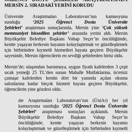
MERSİN 2. SIRADAKİ YERİNİ KORUDU
Üniversite Araştırmaları Laboratuvarı’nın kamuoyuna
sunduğu
‘2025 Öğrenci Dostu Üniversite
Şehirleri’
araştırması
sonuçlarında, Mersin yine
‘Çok yüksek
memnuniyet hissedilen şehirler’
arasında yerini aldı. Mersin
Büyükşehir Belediye Başkanı Vahap Seçer’in öncülüğünde,
kentte yaşayan herkesin hayatını kolaylaştırmak ve güzelleştirmek
için birbirinden kıymetli hizmetleri hayata geçiren Büyükşehir
sayesinde, Mersin öğrencilerin en sevdiği şehirlerden birisi oldu.
Mersin’de; ulaşımdan barınmaya, uygun fiyatlı kafelerden 3 çeşit
sıcak yemeği 25 TL’den sunan Mahalle Mutfaklarına, ücretsiz
çamaşır kafelerden kentin dört bir yanında açılan okuma
salonlarına kadar birçok hizmeti hayata geçiren Büyükşehir,
öğrencilerin yine gözdesi oldu.
Üniversite Araştırmaları Laboratuvarı’nın (ÜniAr) her yıl
kamuoyuna sunduğu
‘2025 Öğrenci Dostu Üniversite
Şehirleri’
araştırması
sonuçları açıklandı. Mersin
Büyükşehir Belediye Başkanı Vahap Seçer’in
öncülüğünde, kentte yaşayan herkesin hayatını
kolaylaştırmak ve güzelleştirmek için birbirinden kıymetli