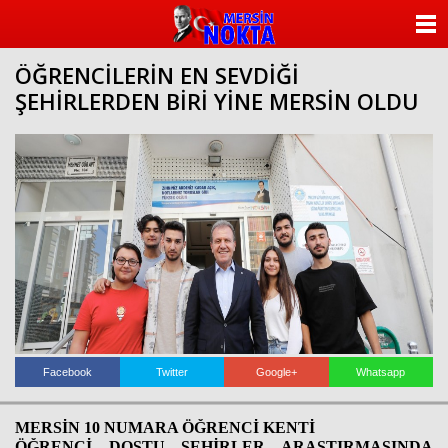
ANASAYFA
ÖĞRENCİLERİN EN SEVDİĞİ
KATEGORİLER
ŞEHİRLERDEN BİRİ YİNE MERSİN OLDU
YAZARLAR
ANKETLER
FOTO GALERİ
VİDEO GALERİ
KÜNYE
İLETİŞİM
Facebook
Twitter
Google+
Whatsapp
MERSİN 10 NUMARA ÖĞRENCİ KENTİ
ÖĞRENCİ DOSTU ŞEHİRLER ARAŞTIRMASINDA