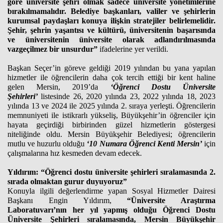
göre üniversite şehri olmak sadece üniversite yönetimlerine
bırakılmamalıdır. Belediye başkanları, valiler ve şehirlerin
kurumsal paydaşları konuya ilişkin stratejiler belirlemelidir.
Şehir, şehrin yaşantısı ve kültürü, üniversitenin başarısında
ve üniversitenin üniversite olarak adlandırılmasında
vazgeçilmez bir unsurdur”
ifadelerine yer verildi.
Başkan Seçer’in göreve geldiği 2019 yılından bu yana yapılan
hizmetler ile öğrencilerin daha çok tercih ettiği bir kent haline
gelen Mersin, 2019’da
‘Öğrenci Dostu Üniversite
Şehirleri’
listesinde 26, 2020 yılında 23, 2022 yılında 18, 2023
yılında 13 ve 2024 ile 2025 yılında 2. sıraya yerleşti. Öğrencilerin
memnuniyeti ile istikrarlı yükseliş, Büyükşehir’in öğrenciler için
hayata geçirdiği birbirinden güzel hizmetlerin göstergesi
niteliğinde oldu. Mersin Büyükşehir Belediyesi; öğrencilerin
mutlu ve huzurlu olduğu
‘10 Numara Öğrenci Kenti Mersin’
için
çalışmalarına hız kesmeden devam edecek.
Yıldırım: “Öğrenci dostu üniversite şehirleri sıralamasında 2.
sırada olmaktan gurur duyuyoruz”
Konuyla ilgili değerlendirme yapan Sosyal Hizmetler Dairesi
Başkanı Engin Yıldırım,
“Üniversite Araştırma
Laboratuvarı’nın her yıl yapmış olduğu Öğrenci Dostu
Üniversite Şehirleri sıralamasında, Mersin Büyükşehir