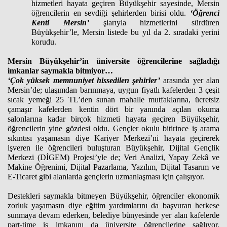
hizmetleri hayata geçiren Büyükşehir sayesinde, Mersin
öğrencilerin en sevdiği şehirlerden birisi oldu.
‘Öğrenci
Kenti Mersin’
şiarıyla hizmetlerini sürdüren
Haberin Doğru Adresi.
Büyükşehir’le, Mersin listede bu yıl da 2. sıradaki yerini
korudu.
Mersin Büyükşehir’in üniversite öğrencilerine sağladığı
imkanlar saymakla bitmiyor…
‘Çok yüksek memnuniyet hissedilen şehirler’
arasında yer alan
Mersin’de; ulaşımdan barınmaya, uygun fiyatlı kafelerden 3 çeşit
sıcak yemeği 25 TL’den sunan mahalle mutfaklarına, ücretsiz
çamaşır kafelerden kentin dört bir yanında açılan okuma
salonlarına kadar birçok hizmeti hayata geçiren Büyükşehir,
öğrencilerin yine gözdesi oldu. Gençler okulu bitirince iş arama
sıkıntısı yaşamasın diye Kariyer Merkezi’ni hayata geçirerek
işveren ile öğrencileri buluşturan Büyükşehir, Dijital Gençlik
Merkezi (DİGEM) Projesi’yle de; Veri Analizi, Yapay Zekâ ve
Makine Öğrenimi, Dijital Pazarlama, Yazılım, Dijital Tasarım ve
E-Ticaret gibi alanlarda gençlerin uzmanlaşması için çalışıyor.
Destekleri saymakla bitmeyen Büyükşehir, öğrenciler ekonomik
zorluk yaşamasın diye eğitim yardımlarını da başvuran herkese
sunmaya devam ederken, belediye bünyesinde yer alan kafelerde
part-time iş imkanını da üniversite öğrencilerine sağlıyor.