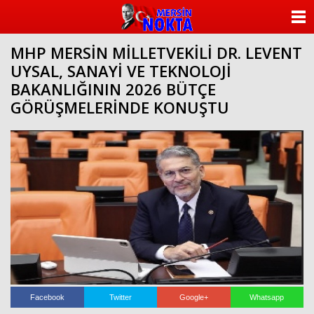
ANASAYFA
MHP MERSİN MİLLETVEKİLİ DR. LEVENT
KATEGORİLER
UYSAL, SANAYİ VE TEKNOLOJİ
BAKANLIĞININ 2026 BÜTÇE
YAZARLAR
GÖRÜŞMELERİNDE KONUŞTU
ANKETLER
FOTO GALERİ
VİDEO GALERİ
KÜNYE
İLETİŞİM
Facebook
Twitter
Google+
Whatsapp