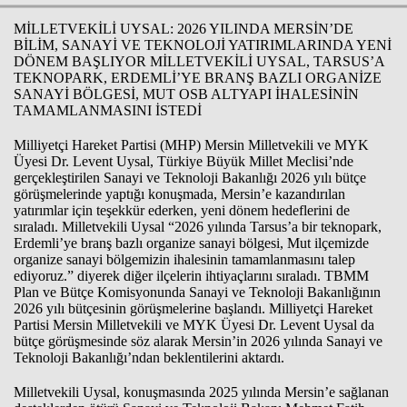
MİLLETVEKİLİ UYSAL: 2026 YILINDA MERSİN’DE
BİLİM, SANAYİ VE TEKNOLOJİ YATIRIMLARINDA YENİ
DÖNEM BAŞLIYOR MİLLETVEKİLİ UYSAL, TARSUS’A
TEKNOPARK, ERDEMLİ’YE BRANŞ BAZLI ORGANİZE
SANAYİ BÖLGESİ, MUT OSB ALTYAPI İHALESİNİN
TAMAMLANMASINI İSTEDİ
Milliyetçi Hareket Partisi (MHP) Mersin Milletvekili ve MYK
Üyesi Dr. Levent Uysal, Türkiye Büyük Millet Meclisi’nde
gerçekleştirilen Sanayi ve Teknoloji Bakanlığı 2026 yılı bütçe
görüşmelerinde yaptığı konuşmada, Mersin’e kazandırılan
yatırımlar için teşekkür ederken, yeni dönem hedeflerini de
sıraladı. Milletvekili Uysal “2026 yılında Tarsus’a bir teknopark,
Erdemli’ye branş bazlı organize sanayi bölgesi, Mut ilçemizde
organize sanayi bölgemizin ihalesinin tamamlanmasını talep
ediyoruz.” diyerek diğer ilçelerin ihtiyaçlarını sıraladı. TBMM
Plan ve Bütçe Komisyonunda Sanayi ve Teknoloji Bakanlığının
2026 yılı bütçesinin görüşmelerine başlandı. Milliyetçi Hareket
Partisi Mersin Milletvekili ve MYK Üyesi Dr. Levent Uysal da
bütçe görüşmesinde söz alarak Mersin’in 2026 yılında Sanayi ve
Teknoloji Bakanlığı’ndan beklentilerini aktardı.
Milletvekili Uysal, konuşmasında 2025 yılında Mersin’e sağlanan