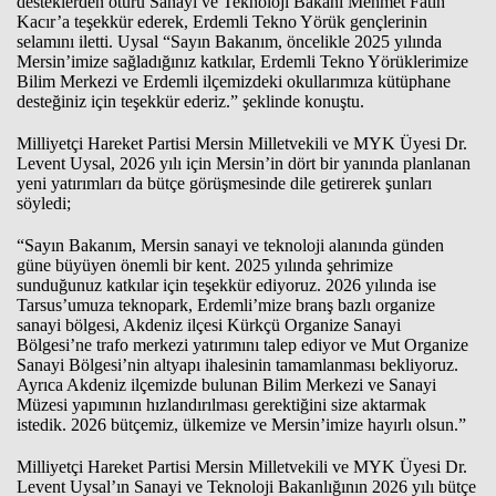
desteklerden ötürü Sanayi ve Teknoloji Bakanı Mehmet Fatih
Kacır’a teşekkür ederek, Erdemli Tekno Yörük gençlerinin
selamını iletti. Uysal “Sayın Bakanım, öncelikle 2025 yılında
Mersin’imize sağladığınız katkılar, Erdemli Tekno Yörüklerimize
Haberin Doğru Adresi.
Bilim Merkezi ve Erdemli ilçemizdeki okullarımıza kütüphane
desteğiniz için teşekkür ederiz.” şeklinde konuştu.
Milliyetçi Hareket Partisi Mersin Milletvekili ve MYK Üyesi Dr.
Levent Uysal, 2026 yılı için Mersin’in dört bir yanında planlanan
yeni yatırımları da bütçe görüşmesinde dile getirerek şunları
söyledi;
“Sayın Bakanım, Mersin sanayi ve teknoloji alanında günden
güne büyüyen önemli bir kent. 2025 yılında şehrimize
sunduğunuz katkılar için teşekkür ediyoruz. 2026 yılında ise
Tarsus’umuza teknopark, Erdemli’mize branş bazlı organize
sanayi bölgesi, Akdeniz ilçesi Kürkçü Organize Sanayi
Bölgesi’ne trafo merkezi yatırımını talep ediyor ve Mut Organize
Sanayi Bölgesi’nin altyapı ihalesinin tamamlanması bekliyoruz.
Ayrıca Akdeniz ilçemizde bulunan Bilim Merkezi ve Sanayi
Müzesi yapımının hızlandırılması gerektiğini size aktarmak
istedik. 2026 bütçemiz, ülkemize ve Mersin’imize hayırlı olsun.”
Milliyetçi Hareket Partisi Mersin Milletvekili ve MYK Üyesi Dr.
Levent Uysal’ın Sanayi ve Teknoloji Bakanlığının 2026 yılı bütçe