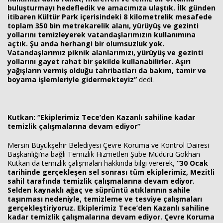
buluşturmayı hedefledik ve amacımıza ulaştık. İlk günden
itibaren Kültür Park içerisindeki 8 kilometrelik mesafede
toplam 350 bin metrekarelik alanı, yürüyüş ve gezinti
yollarını temizleyerek vatandaşlarımızın kullanımına
açtık. Şu anda herhangi bir olumsuzluk yok.
Vatandaşlarımız piknik alanlarımızı, yürüyüş ve gezinti
yollarını gayet rahat bir şekilde kullanabilirler. Aşırı
yağışların vermiş olduğu tahribatları da bakım, tamir ve
boyama işlemleriyle gidermekteyiz”
dedi.
Kutkan: “Ekiplerimiz Tece’den Kazanlı sahiline kadar
temizlik çalışmalarına devam ediyor”
Mersin Büyükşehir Belediyesi Çevre Koruma ve Kontrol Dairesi
Başkanlığı’na bağlı Temizlik Hizmetleri Şube Müdürü Gökhan
Kutkan da temizlik çalışmaları hakkında bilgi vererek,
“30 Ocak
tarihinde gerçekleşen sel sonrası tüm ekiplerimiz, Mezitli
sahil tarafında temizlik çalışmalarına devam ediyor.
Selden kaynaklı ağaç ve süprüntü atıklarının sahile
taşınması nedeniyle, temizleme ve tesviye çalışmaları
gerçekleştiriyoruz. Ekiplerimiz Tece’den Kazanlı sahiline
kadar temizlik çalışmalarına devam ediyor. Çevre Koruma