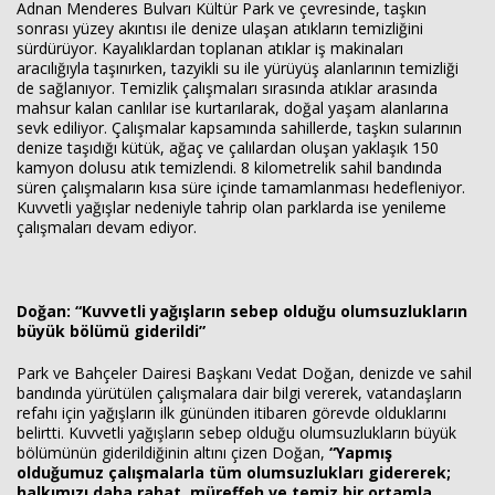
Adnan Menderes Bulvarı Kültür Park ve çevresinde, taşkın
sonrası yüzey akıntısı ile denize ulaşan atıkların temizliğini
sürdürüyor. Kayalıklardan toplanan atıklar iş makinaları
aracılığıyla taşınırken, tazyikli su ile yürüyüş alanlarının temizliği
de sağlanıyor. Temizlik çalışmaları sırasında atıklar arasında
mahsur kalan canlılar ise kurtarılarak, doğal yaşam alanlarına
sevk ediliyor. Çalışmalar kapsamında sahillerde, taşkın sularının
denize taşıdığı kütük, ağaç ve çalılardan oluşan yaklaşık 150
kamyon dolusu atık temizlendi. 8 kilometrelik sahil bandında
süren çalışmaların kısa süre içinde tamamlanması hedefleniyor.
Kuvvetli yağışlar nedeniyle tahrip olan parklarda ise yenileme
çalışmaları devam ediyor.
Doğan: “Kuvvetli yağışların sebep olduğu olumsuzlukların
büyük bölümü giderildi”
Park ve Bahçeler Dairesi Başkanı Vedat Doğan, denizde ve sahil
bandında yürütülen çalışmalara dair bilgi vererek, vatandaşların
refahı için yağışların ilk gününden itibaren görevde olduklarını
belirtti. Kuvvetli yağışların sebep olduğu olumsuzlukların büyük
bölümünün giderildiğinin altını çizen Doğan,
“Yapmış
olduğumuz çalışmalarla tüm olumsuzlukları gidererek;
halkımızı daha rahat, müreffeh ve temiz bir ortamla