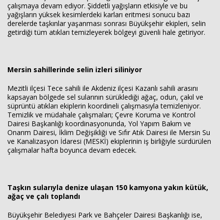
çalışmaya devam ediyor. Şiddetli yağışların etkisiyle ve bu
yağışların yüksek kesimlerdeki karları eritmesi sonucu bazı
derelerde taşkınlar yaşanması sonrası Büyükşehir ekipleri, selin
Haberin Doğru Adresi.
getirdiği tüm atıkları temizleyerek bölgeyi güvenli hale getiriyor.
Mersin sahillerinde selin izleri siliniyor
Mezitli ilçesi Tece sahili ile Akdeniz ilçesi Kazanlı sahili arasını
kapsayan bölgede sel sularının sürüklediği ağaç, odun, çakıl ve
süprüntü atıkları ekiplerin koordineli çalışmasıyla temizleniyor.
Temizlik ve müdahale çalışmaları; Çevre Koruma ve Kontrol
Dairesi Başkanlığı koordinasyonunda, Yol Yapım Bakım ve
Onarım Dairesi, İklim Değişikliği ve Sıfır Atık Dairesi ile Mersin Su
ve Kanalizasyon İdaresi (MESKİ) ekiplerinin iş birliğiyle sürdürülen
çalışmalar hafta boyunca devam edecek.
Taşkın sularıyla denize ulaşan 150 kamyona yakın kütük,
ağaç ve çalı toplandı
Büyükşehir Belediyesi Park ve Bahçeler Dairesi Başkanlığı ise,