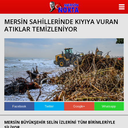
ANASAYFA
MERSİN SAHİLLERİNDE KIYIYA VURAN
KATEGORİLER
ATIKLAR TEMİZLENİYOR
YAZARLAR
ANKETLER
FOTO GALERİ
VİDEO GALERİ
KÜNYE
İLETİŞİM
Facebook
Twitter
Google+
Whatsapp
MERSİN BÜYÜKŞEHİR SELİN İZLERİNİ TÜM BİRİMLERİYLE
SİLİYOR