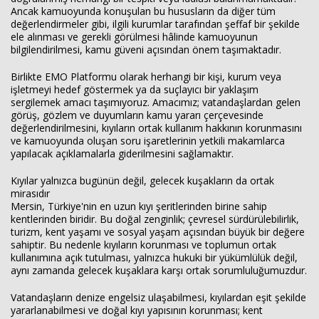
Ancak kamuoyunda konuşulan bu hususların da diğer tüm
değerlendirmeler gibi, ilgili kurumlar tarafından şeffaf bir şekilde
ele alınması ve gerekli görülmesi hâlinde kamuoyunun
Haberin Doğru Adresi.
bilgilendirilmesi, kamu güveni açısından önem taşımaktadır.
Birlikte EMO Platformu olarak herhangi bir kişi, kurum veya
işletmeyi hedef göstermek ya da suçlayıcı bir yaklaşım
sergilemek amacı taşımıyoruz. Amacımız; vatandaşlardan gelen
görüş, gözlem ve duyumların kamu yararı çerçevesinde
değerlendirilmesini, kıyıların ortak kullanım hakkının korunmasını
ve kamuoyunda oluşan soru işaretlerinin yetkili makamlarca
yapılacak açıklamalarla giderilmesini sağlamaktır.
Kıyılar yalnızca bugünün değil, gelecek kuşakların da ortak
mirasıdır
Mersin, Türkiye'nin en uzun kıyı şeritlerinden birine sahip
kentlerinden biridir. Bu doğal zenginlik; çevresel sürdürülebilirlik,
turizm, kent yaşamı ve sosyal yaşam açısından büyük bir değere
sahiptir. Bu nedenle kıyıların korunması ve toplumun ortak
kullanımına açık tutulması, yalnızca hukuki bir yükümlülük değil,
aynı zamanda gelecek kuşaklara karşı ortak sorumluluğumuzdur.
Vatandaşların denize engelsiz ulaşabilmesi, kıyılardan eşit şekilde
yararlanabilmesi ve doğal kıyı yapısının korunması; kent