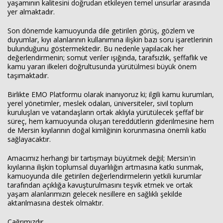
yaşamının kalitesini doğrudan etkileyen temel unsurlar arasında
yer almaktadır.
Son dönemde kamuoyunda dile getirilen görüş, gözlem ve
duyumlar, kıyı alanlarının kullanımına ilişkin bazı soru işaretlerinin
bulunduğunu göstermektedir. Bu nedenle yapılacak her
değerlendirmenin; somut veriler ışığında, tarafsızlık, şeffaflık ve
kamu yararı ilkeleri doğrultusunda yürütülmesi büyük önem
taşımaktadır.
Birlikte EMO Platformu olarak inanıyoruz ki; ilgili kamu kurumları,
yerel yönetimler, meslek odaları, üniversiteler, sivil toplum
kuruluşları ve vatandaşların ortak aklıyla yürütülecek şeffaf bir
süreç, hem kamuoyunda oluşan tereddütlerin giderilmesine hem
de Mersin kıyılarının doğal kimliğinin korunmasına önemli katkı
sağlayacaktır.
Amacımız herhangi bir tartışmayı büyütmek değil; Mersin'in
kıyılarına ilişkin toplumsal duyarlılığın artmasına katkı sunmak,
kamuoyunda dile getirilen değerlendirmelerin yetkili kurumlar
tarafından açıklığa kavuşturulmasını teşvik etmek ve ortak
yaşam alanlarımızın gelecek nesillere en sağlıklı şekilde
aktarılmasına destek olmaktır.
Çağrımızdır