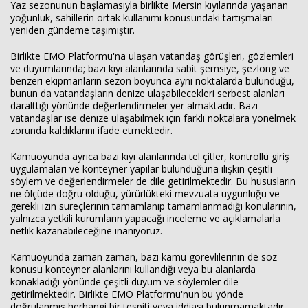
Yaz sezonunun başlamasıyla birlikte Mersin kıyılarında yaşanan
yoğunluk, sahillerin ortak kullanımı konusundaki tartışmaları
yeniden gündeme taşımıştır.
Birlikte EMO Platformu'na ulaşan vatandaş görüşleri, gözlemleri
ve duyumlarında; bazı kıyı alanlarında sabit şemsiye, şezlong ve
benzeri ekipmanların sezon boyunca aynı noktalarda bulunduğu,
bunun da vatandaşların denize ulaşabilecekleri serbest alanları
daralttığı yönünde değerlendirmeler yer almaktadır. Bazı
vatandaşlar ise denize ulaşabilmek için farklı noktalara yönelmek
zorunda kaldıklarını ifade etmektedir.
Kamuoyunda ayrıca bazı kıyı alanlarında tel çitler, kontrollü giriş
uygulamaları ve konteyner yapılar bulunduğuna ilişkin çeşitli
söylem ve değerlendirmeler de dile getirilmektedir. Bu hususların
ne ölçüde doğru olduğu, yürürlükteki mevzuata uygunluğu ve
gerekli izin süreçlerinin tamamlanıp tamamlanmadığı konularının,
yalnızca yetkili kurumların yapacağı inceleme ve açıklamalarla
netlik kazanabileceğine inanıyoruz.
Kamuoyunda zaman zaman, bazı kamu görevlilerinin de söz
konusu konteyner alanlarını kullandığı veya bu alanlarda
konakladığı yönünde çeşitli duyum ve söylemler dile
getirilmektedir. Birlikte EMO Platformu'nun bu yönde
doğrulanmış herhangi bir tespiti veya iddiası bulunmamaktadır.