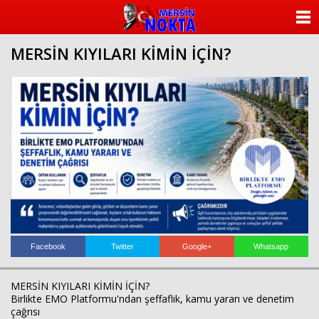
ANASAYFA
MERSİN KIYILARI KİMİN İÇİN?
KATEGORİLER
YAZARLAR
ANKETLER
FOTO GALERİ
VİDEO GALERİ
KÜNYE
Facebook
Twitter
Google+
Whatsapp
İLETİŞİM
MERSİN KIYILARI KİMİN İÇİN?
Birlikte EMO Platformu'ndan şeffaflık, kamu yararı ve denetim
çağrısı