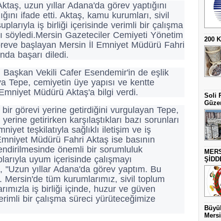
ktaş, uzun yıllar Adana'da görev yaptığını
ığını ifade etti. Aktaş, kamu kurumları, sivil
larıyla iş birliği içerisinde verimli bir çalışma
ı söyledi.Mersin Gazeteciler Cemiyeti Yönetim
200 
öreve başlayan Mersin İl Emniyet Müdürü Fahri
nda başarı diledi.
 Başkan Vekili Cafer Esendemir'in de eşlik
a Tepe, cemiyetin üye yapısı ve kentte
Emniyet Müdürü Aktaş'a bilgi verdi.
Soli 
Güzer
ir görevi yerine getirdiğini vurgulayan Tepe,
erine getirirken karşılaştıkları bazı sorunları
iyet teşkilatıyla sağlıklı iletişim ve iş
l Emniyet Müdürü Fahri Aktaş ise basının
endirilmesinde önemli bir sorumluluk
MERS
uplarıyla uyum içerisinde çalışmayı
ŞİDD
, "Uzun yıllar Adana'da görev yaptım. Bu
 Mersin'de tüm kurumlarımız, sivil toplum
ımızla iş birliği içinde, huzur ve güven
rimli bir çalışma süreci yürüteceğimize
Büyük
Mersi