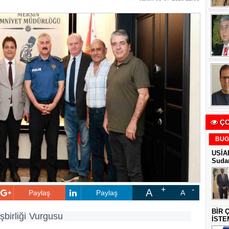
ÇO
BUG
USİAD
Sudan
A
Paylaş
Paylaş
A
BİR 
birliği Vurgusu
İSTE