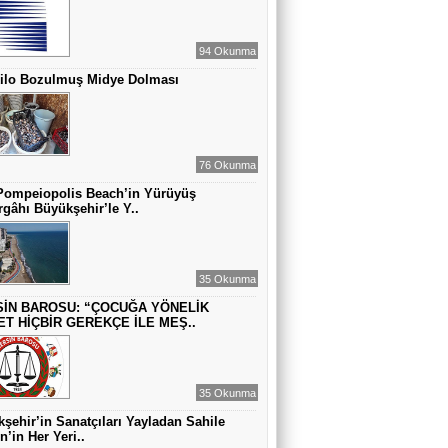
MUAZZEZ TOĞRUL
ZAMANA DUR DEMEK OLMAZ
94 Okunma
Kilo Bozulmuş Midye Dolması
VAHAP DABAKAN Pirincin Taşları
Kurdaki baskılanmanın ekonomideki
etkileri!
76 Okunma
Pompeiopolis Beach’in Yürüyüş
gâhı Büyükşehir’le Y..
35 Okunma
İN BAROSU: “ÇOCUĞA YÖNELİK
ET HİÇBİR GEREKÇE İLE MEŞ..
35 Okunma
şehir’in Sanatçıları Yayladan Sahile
n’in Her Yeri..