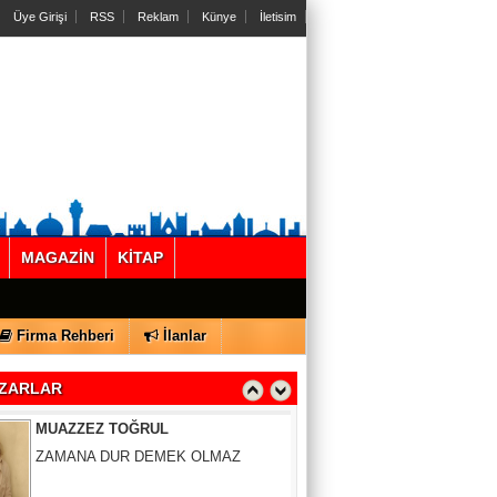
Üye Girişi
RSS
Reklam
Künye
İletisim
MAGAZİN
KİTAP
Gül Saydam
SEN BENİ UNUTSAN DA
Firma Rehberi
İlanlar
MUAZZEZ TOĞRUL
ZARLAR
ZAMANA DUR DEMEK OLMAZ
VAHAP DABAKAN Pirincin Taşları