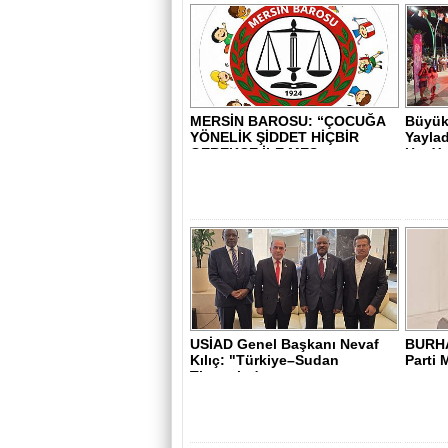
MERSİN BAROSU: “ÇOCUĞA
Büyükş
YÖNELİK ŞİDDET HİÇBİR
Yaylad
GEREKÇE İLE MEŞ..
Her Yer
USİAD Genel Başkanı Nevaf
BURH
Kılıç: "Türkiye–Sudan
Parti 
Ticaretinde ..