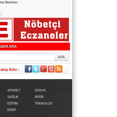
ma Motorları
BER ARA
Takip Edin :
SİYASET
DÜNYA
SAĞLIK
SPOR
EĞİTİM
TEKNOLOJİ
KİTAP