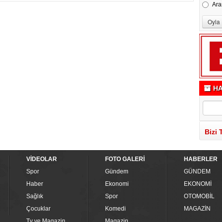
Ara
HA
Bizi 
VİDEOLAR
FOTO GALERİ
HABERLER
Spor
Gündem
GÜNDEM
Haber
Ekonomi
EKONOMİ
Sağlık
Spor
OTOMOBİL
Çocuklar
Komedi
MAGAZİN
Tv ve Magazin
Magazin