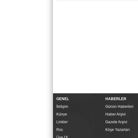
GENEL
HABERLER
İletişim
Günün Haberleri
Künye
Haber Arşivi
Linkler
Gazete Arşivi
Rss
Köşe Yazarları
Üye Ol