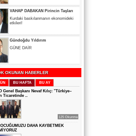
Kurdaki baskılanmanın ekonomideki
etkileri!
Gündoğdu Yıldırım
GÜNE DAİR
Zeynel Aslan
SATILAMAYAN MÜLK YOKTUR,
YANLIŞ FİYAT VARDIR
K OKUNAN HABERLER
Sıddıka BALAKAN
ÜN
BU HAFTA
BU AY
DİJİTAL VİCDAN
 Genel Başkanı Nevaf Kılıç: "Türkiye–
 Ticaretinde ..
Gül Saydam
125 Okunma
SEN BENİ UNUTSAN DA
ÇOCUĞUMUZU DAHA KAYBETMEK
MİYORUZ