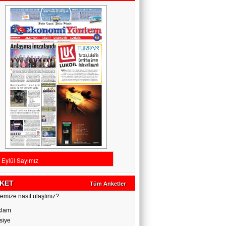
KET
Tüm Anketler
emize nasıl ulaştınız?
klam
siye