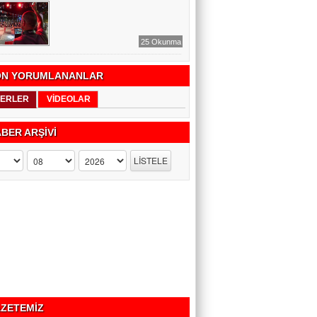
25 Okunma
N YORUMLANANLAR
ERLER
VİDEOLAR
BER ARŞİVİ
ZETEMİZ