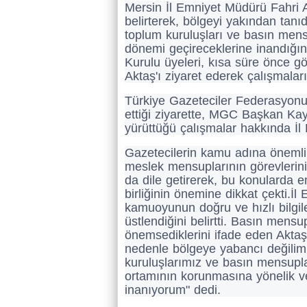
Mersin İl Emniyet Müdürü Fahri A
belirterek, bölgeyi yakından tanıd
toplum kuruluşları ve basın mensup
dönemi geçireceklerine inandığın
Kurulu üyeleri, kısa süre önce g
Aktaş'ı ziyaret ederek çalışmaları
Türkiye Gazeteciler Federasyonu
ettiği ziyarette, MGC Başkan Kay
yürüttüğü çalışmalar hakkında İl 
Gazetecilerin kamu adına önemli b
meslek mensuplarının görevlerini y
da dile getirerek, bu konularda emn
birliğinin önemine dikkat çekti.İ
kamuoyunun doğru ve hızlı bilgil
üstlendiğini belirtti. Basın mens
önemsediklerini ifade eden Aktaş
nedenle bölgeye yabancı değilim.
kuruluşlarımız ve basın mensuplar
ortamının korunmasına yönelik ve
inanıyorum" dedi.