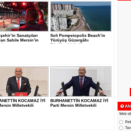
ehir’in Sanatçıları
Soli Pompeiopolis Beach’in
an Sahile Mersin’in
Yürüyüş Güzergâhı
i..
Büyükşehir’le Y..
ANETTİN KOCAMAZ İYİ
BURHANETTİN KOCAMAZ İYİ
Mersin Milletvekili
Parti Mersin Milletvekili
AN
Web sit
Re
Tav