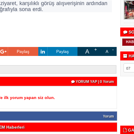
yaret, karşılıklı görüş alışverişinin ardından
ğrafıyla sona erdi.
SO
HAB
A
Paylaş
Paylaş
A
HA
YORUM YAP | 0 Yorum
 ilk yorum yapan siz olun.
Yorum
M Haberleri
GA