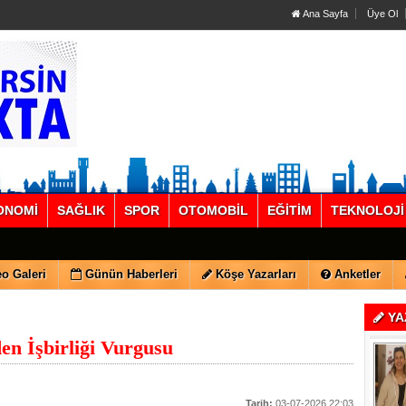
Ana Sayfa
Üye Ol
ONOMİ
SAĞLIK
SPOR
OTOMOBİL
EĞİTİM
TEKNOLOJİ
o Galeri
Günün Haberleri
Köşe Yazarları
Anketler
YA
n İşbirliği Vurgusu
Tarih:
03-07-2026 22:03