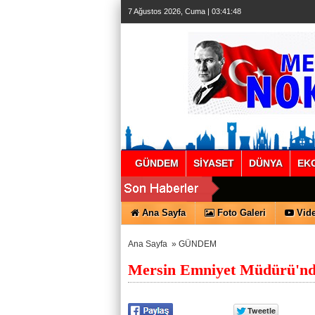
7 Ağustos 2026, Cuma | 03:41:49
GÜNDEM
SİYASET
DÜNYA
EK
Ana Sayfa
Foto Galeri
Vide
Ana Sayfa
»
GÜNDEM
Mersin Emniyet Müdürü'nde