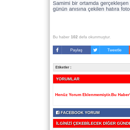
Samimi bir ortamda gerçekleşen zi
günün anısına çekilen hatıra foto
Bu haber
102
defa okunmuştur.
Paylaş
Tweetle
Etiketler :
YORUMLAR
Henüz Yorum Eklenmemiştir.Bu Haber'e
FACEBOOK YORUM
İLGİNİZİ ÇEKEBİLECEK DİĞER GÜNDE