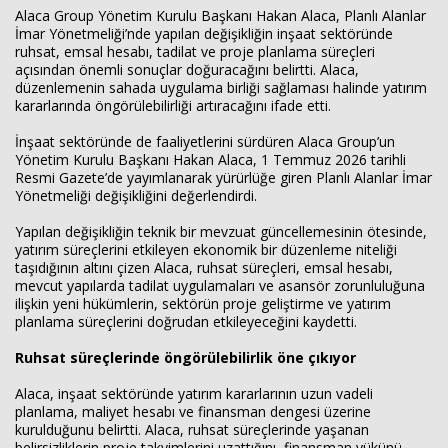
Alaca Group Yönetim Kurulu Başkanı Hakan Alaca, Planlı Alanlar
İmar Yönetmeliği’nde yapılan değişikliğin inşaat sektöründe
ruhsat, emsal hesabı, tadilat ve proje planlama süreçleri
açısından önemli sonuçlar doğuracağını belirtti. Alaca,
düzenlemenin sahada uygulama birliği sağlaması halinde yatırım
kararlarında öngörülebilirliği artıracağını ifade etti.
İnşaat sektöründe de faaliyetlerini sürdüren Alaca Group’un
Yönetim Kurulu Başkanı Hakan Alaca, 1 Temmuz 2026 tarihli
Resmi Gazete’de yayımlanarak yürürlüğe giren Planlı Alanlar İmar
Yönetmeliği değişikliğini değerlendirdi.
Yapılan değişikliğin teknik bir mevzuat güncellemesinin ötesinde,
yatırım süreçlerini etkileyen ekonomik bir düzenleme niteliği
taşıdığının altını çizen Alaca, ruhsat süreçleri, emsal hesabı,
mevcut yapılarda tadilat uygulamaları ve asansör zorunluluğuna
ilişkin yeni hükümlerin, sektörün proje geliştirme ve yatırım
planlama süreçlerini doğrudan etkileyeceğini kaydetti.
Ruhsat süreçlerinde öngörülebilirlik öne çıkıyor
Alaca, inşaat sektöründe yatırım kararlarının uzun vadeli
planlama, maliyet hesabı ve finansman dengesi üzerine
kurulduğunu belirtti. Alaca, ruhsat süreçlerinde yaşanan
belirsizliklerin proje takvimlerini uzattığını, finansman yükünü