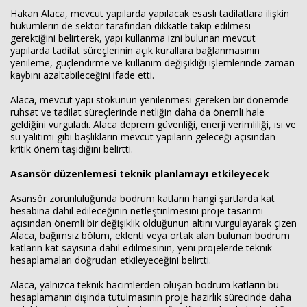
Hakan Alaca, mevcut yapılarda yapılacak esaslı tadilatlara ilişkin
hükümlerin de sektör tarafından dikkatle takip edilmesi
gerektiğini belirterek, yapı kullanma izni bulunan mevcut
yapılarda tadilat süreçlerinin açık kurallara bağlanmasının
yenileme, güçlendirme ve kullanım değişikliği işlemlerinde zaman
kaybını azaltabileceğini ifade etti.
Alaca, mevcut yapı stokunun yenilenmesi gereken bir dönemde
ruhsat ve tadilat süreçlerinde netliğin daha da önemli hale
geldiğini vurguladı. Alaca deprem güvenliği, enerji verimliliği, ısı ve
su yalıtımı gibi başlıkların mevcut yapıların geleceği açısından
kritik önem taşıdığını belirtti.
Asansör düzenlemesi teknik planlamayı etkileyecek
Asansör zorunluluğunda bodrum katların hangi şartlarda kat
hesabına dahil edileceğinin netleştirilmesini proje tasarımı
açısından önemli bir değişiklik olduğunun altını vurgulayarak çizen
Alaca, bağımsız bölüm, eklenti veya ortak alan bulunan bodrum
katların kat sayısına dahil edilmesinin, yeni projelerde teknik
hesaplamaları doğrudan etkileyeceğini belirtti.
Alaca, yalnızca teknik hacimlerden oluşan bodrum katların bu
hesaplamanın dışında tutulmasının proje hazırlık sürecinde daha