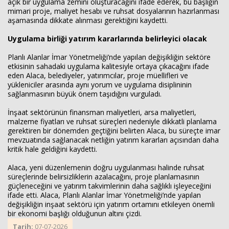
açık bir uygulama zemini oluşturacağını ifade ederek, bu başlığın
mimari proje, maliyet hesabı ve ruhsat dosyalarının hazırlanması
aşamasında dikkate alınması gerektiğini kaydetti.
Uygulama birliği yatırım kararlarında belirleyici olacak
Planlı Alanlar İmar Yönetmeliği’nde yapılan değişikliğin sektöre
etkisinin sahadaki uygulama kalitesiyle ortaya çıkacağını ifade
eden Alaca, belediyeler, yatırımcılar, proje müellifleri ve
yükleniciler arasında aynı yorum ve uygulama disiplininin
sağlanmasının büyük önem taşıdığını vurguladı.
İnşaat sektörünün finansman maliyetleri, arsa maliyetleri,
malzeme fiyatları ve ruhsat süreçleri nedeniyle dikkatli planlama
gerektiren bir dönemden geçtiğini belirten Alaca, bu süreçte imar
mevzuatında sağlanacak netliğin yatırım kararları açısından daha
kritik hale geldiğini kaydetti.
Alaca, yeni düzenlemenin doğru uygulanması halinde ruhsat
süreçlerinde belirsizliklerin azalacağını, proje planlamasının
güçleneceğini ve yatırım takvimlerinin daha sağlıklı işleyeceğini
ifade etti. Alaca, Planlı Alanlar İmar Yönetmeliği’nde yapılan
değişikliğin inşaat sektörü için yatırım ortamını etkileyen önemli
bir ekonomi başlığı olduğunun altını çizdi.
Tarih:
07-07-2026