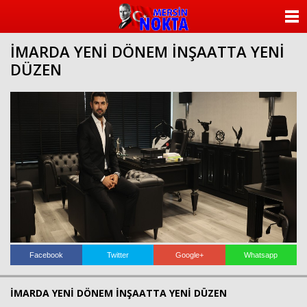
ANASAYFA
İMARDA YENİ DÖNEM İNŞAATTA YENİ
KATEGORİLER
DÜZEN
YAZARLAR
ANKETLER
FOTO GALERİ
VİDEO GALERİ
KÜNYE
İLETİŞİM
Facebook
Twitter
Google+
Whatsapp
İMARDA YENİ DÖNEM İNŞAATTA YENİ DÜZEN