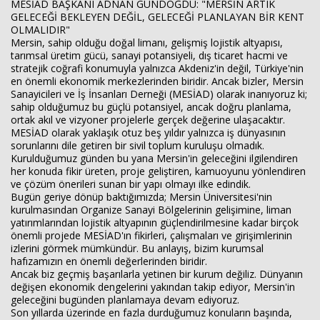
MESİAD BAŞKANI ADNAN GÜNDOĞDU: "MERSİN ARTIK
GELECEĞİ BEKLEYEN DEĞİL, GELECEĞİ PLANLAYAN BİR KENT
OLMALIDIR"
Mersin, sahip olduğu doğal limanı, gelişmiş lojistik altyapısı,
tarımsal üretim gücü, sanayi potansiyeli, dış ticaret hacmi ve
stratejik coğrafi konumuyla yalnızca Akdeniz'in değil, Türkiye'nin
en önemli ekonomik merkezlerinden biridir. Ancak bizler, Mersin
Sanayicileri ve İş İnsanları Derneği (MESİAD) olarak inanıyoruz ki;
sahip olduğumuz bu güçlü potansiyel, ancak doğru planlama,
ortak akıl ve vizyoner projelerle gerçek değerine ulaşacaktır.
MESİAD olarak yaklaşık otuz beş yıldır yalnızca iş dünyasının
sorunlarını dile getiren bir sivil toplum kuruluşu olmadık.
Kurulduğumuz günden bu yana Mersin'in geleceğini ilgilendiren
her konuda fikir üreten, proje geliştiren, kamuoyunu yönlendiren
ve çözüm önerileri sunan bir yapı olmayı ilke edindik.
Bugün geriye dönüp baktığımızda; Mersin Üniversitesi'nin
kurulmasından Organize Sanayi Bölgelerinin gelişimine, liman
yatırımlarından lojistik altyapının güçlendirilmesine kadar birçok
önemli projede MESİAD'ın fikirleri, çalışmaları ve girişimlerinin
izlerini görmek mümkündür. Bu anlayış, bizim kurumsal
hafızamızın en önemli değerlerinden biridir.
Ancak biz geçmiş başarılarla yetinen bir kurum değiliz. Dünyanın
değişen ekonomik dengelerini yakından takip ediyor, Mersin'in
geleceğini bugünden planlamaya devam ediyoruz.
Son yıllarda üzerinde en fazla durduğumuz konuların başında,