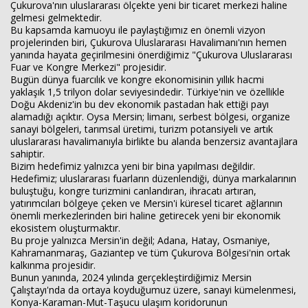
Çukurova'nın uluslararası ölçekte yeni bir ticaret merkezi haline
gelmesi gelmektedir.
Bu kapsamda kamuoyu ile paylaştığımız en önemli vizyon
projelerinden biri, Çukurova Uluslararası Havalimanı'nın hemen
Haberin Doğru Adresi.
yanında hayata geçirilmesini önerdiğimiz "Çukurova Uluslararası
Fuar ve Kongre Merkezi" projesidir.
Bugün dünya fuarcılık ve kongre ekonomisinin yıllık hacmi
yaklaşık 1,5 trilyon dolar seviyesindedir. Türkiye'nin ve özellikle
Doğu Akdeniz'in bu dev ekonomik pastadan hak ettiği payı
alamadığı açıktır. Oysa Mersin; limanı, serbest bölgesi, organize
sanayi bölgeleri, tarımsal üretimi, turizm potansiyeli ve artık
uluslararası havalimanıyla birlikte bu alanda benzersiz avantajlara
sahiptir.
Bizim hedefimiz yalnızca yeni bir bina yapılması değildir.
Hedefimiz; uluslararası fuarların düzenlendiği, dünya markalarının
buluştuğu, kongre turizmini canlandıran, ihracatı artıran,
yatırımcıları bölgeye çeken ve Mersin'i küresel ticaret ağlarının
önemli merkezlerinden biri haline getirecek yeni bir ekonomik
ekosistem oluşturmaktır.
Bu proje yalnızca Mersin'in değil; Adana, Hatay, Osmaniye,
Kahramanmaraş, Gaziantep ve tüm Çukurova Bölgesi'nin ortak
kalkınma projesidir.
Bunun yanında, 2024 yılında gerçekleştirdiğimiz Mersin
Çalıştayı'nda da ortaya koyduğumuz üzere, sanayi kümelenmesi,
Konya-Karaman-Mut-Taşucu ulaşım koridorunun