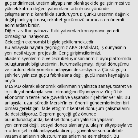
güçlendirilmesi, üretim altyapısının planlı şekilde geliştirilmesi ve
yüksek katma değerli yatırımların artırılması yönünde
çalışmalarımızı kararlılıkla sürdürüyoruz. Çünkü üretimin dağınık
değil planlı yapılması, rekabet gücümüzü artıracak en önemli
adımlardan biridir.
Diğer taraftan yalnızca fiziki yatırımları konuşmanın yeterli
olmadığına inanıyoruz.
Geleceğin ekonomisi bilgiyle şekillenmektedir.
Bu anlayışla hayata geçirdiğimiz AKADEMİSİAD, iş dünyasının
yeni nesil vizyon projesidir. Genç girişimcilerimizi,
akademisyenlerimizi ve tecrübeli iş insanlarımızı aynı platformda
buluşturarak; bilgi üretimini, kurumsallaşmayı, dijital dönüşümü
ve sürdürülebilir yönetim anlayışını destekliyoruz. Çünkü güçlü
şehirler, yalnızca güçlü fabrikalarla değil; güçlü insan kaynağıyla
büyür.
MESİAD olarak ekonomik kalkınmanın yalnızca sanayi, ticaret ve
lojistik yatırımlarıyla sınırlı olmadığını düşünüyoruz. Güçlü bir
ekonominin temelinde güvenli ve yaşanabilir şehirler yer alır. Bu
anlayışla, uzun süredir Mersin'in en önemli gündemlerinden biri
olması gerektiğini ifade ettiğimiz kentsel dönüşüm çalışmalarını
da destekliyoruz. Deprem gerçeği göz önünde
bulundurulduğunda, kentsel dönüşüm yalnızca yapıların
yenilenmesi değil; sosyal donatı alanlarıyla, ulaşım altyapısıyla ve
modern şehircilik anlayışıyla dirençli, güvenli ve sürdürülebilir
yaşam alanlarının oluşturulması anlamına gelmektedir. Bu