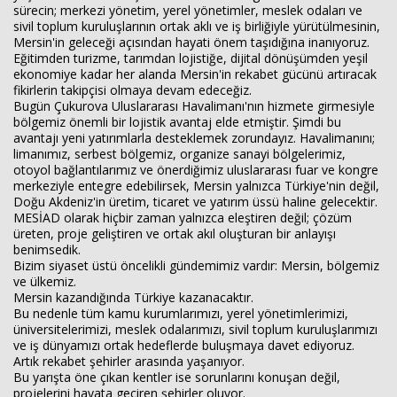
sürecin; merkezi yönetim, yerel yönetimler, meslek odaları ve
sivil toplum kuruluşlarının ortak aklı ve iş birliğiyle yürütülmesinin,
Mersin'in geleceği açısından hayati önem taşıdığına inanıyoruz.
Eğitimden turizme, tarımdan lojistiğe, dijital dönüşümden yeşil
ekonomiye kadar her alanda Mersin'in rekabet gücünü artıracak
fikirlerin takipçisi olmaya devam edeceğiz.
Bugün Çukurova Uluslararası Havalimanı'nın hizmete girmesiyle
bölgemiz önemli bir lojistik avantaj elde etmiştir. Şimdi bu
avantajı yeni yatırımlarla desteklemek zorundayız. Havalimanını;
limanımız, serbest bölgemiz, organize sanayi bölgelerimiz,
otoyol bağlantılarımız ve önerdiğimiz uluslararası fuar ve kongre
merkeziyle entegre edebilirsek, Mersin yalnızca Türkiye'nin değil,
Doğu Akdeniz'in üretim, ticaret ve yatırım üssü haline gelecektir.
MESİAD olarak hiçbir zaman yalnızca eleştiren değil; çözüm
üreten, proje geliştiren ve ortak akıl oluşturan bir anlayışı
benimsedik.
Bizim siyaset üstü öncelikli gündemimiz vardır: Mersin, bölgemiz
ve ülkemiz.
Mersin kazandığında Türkiye kazanacaktır.
Bu nedenle tüm kamu kurumlarımızı, yerel yönetimlerimizi,
üniversitelerimizi, meslek odalarımızı, sivil toplum kuruluşlarımızı
ve iş dünyamızı ortak hedeflerde buluşmaya davet ediyoruz.
Artık rekabet şehirler arasında yaşanıyor.
Bu yarışta öne çıkan kentler ise sorunlarını konuşan değil,
projelerini hayata geçiren şehirler oluyor.