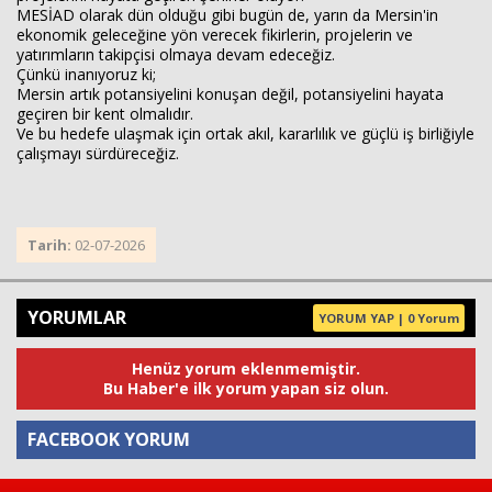
MESİAD olarak dün olduğu gibi bugün de, yarın da Mersin'in
ekonomik geleceğine yön verecek fikirlerin, projelerin ve
yatırımların takipçisi olmaya devam edeceğiz.
Çünkü inanıyoruz ki;
Mersin artık potansiyelini konuşan değil, potansiyelini hayata
geçiren bir kent olmalıdır.
Ve bu hedefe ulaşmak için ortak akıl, kararlılık ve güçlü iş birliğiyle
çalışmayı sürdüreceğiz.
Tarih:
02-07-2026
YORUMLAR
YORUM YAP | 0 Yorum
Henüz yorum eklenmemiştir.
Bu Haber'e ilk yorum yapan siz olun.
FACEBOOK YORUM