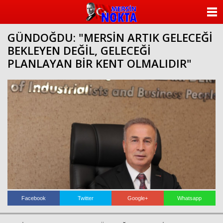
ANASAYFA
GÜNDOĞDU: "MERSİN ARTIK GELECEĞİ
KATEGORİLER
BEKLEYEN DEĞİL, GELECEĞİ
PLANLAYAN BİR KENT OLMALIDIR"
YAZARLAR
ANKETLER
FOTO GALERİ
VİDEO GALERİ
KÜNYE
İLETİŞİM
Facebook
Twitter
Google+
Whatsapp