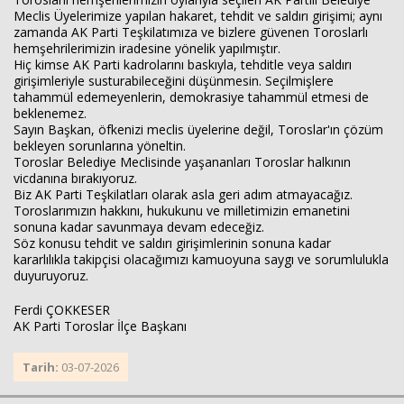
Meclis Üyelerimize yapılan hakaret, tehdit ve saldırı girişimi; aynı
zamanda AK Parti Teşkilatımıza ve bizlere güvenen Toroslarlı
hemşehrilerimizin iradesine yönelik yapılmıştır.
Haberin Doğru Adresi.
Hiç kimse AK Parti kadrolarını baskıyla, tehditle veya saldırı
girişimleriyle susturabileceğini düşünmesin. Seçilmişlere
tahammül edemeyenlerin, demokrasiye tahammül etmesi de
beklenemez.
Sayın Başkan, öfkenizi meclis üyelerine değil, Toroslar'ın çözüm
bekleyen sorunlarına yöneltin.
Toroslar Belediye Meclisinde yaşananları Toroslar halkının
vicdanına bırakıyoruz.
Biz AK Parti Teşkilatları olarak asla geri adım atmayacağız.
Toroslarımızın hakkını, hukukunu ve milletimizin emanetini
sonuna kadar savunmaya devam edeceğiz.
Söz konusu tehdit ve saldırı girişimlerinin sonuna kadar
kararlılıkla takipçisi olacağımızı kamuoyuna saygı ve sorumlulukla
duyuruyoruz.
Ferdi ÇOKKESER
AK Parti Toroslar İlçe Başkanı
Tarih:
03-07-2026