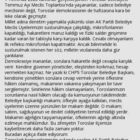
Temmuz Ayı Meclis Toplantısı'nda yaşananlar, sadece belediye
meclisinin değil, Toroslar demokrasisinin de hafızasına kara bir
leke olarak geçmiştir.
Millet adına denetim yapmakla yükümlü olan AK Partili Belediye
Meclis Üyelerimizin susturulmaya çalışıldığı, mikrofonlarının
kapatıldığı, hakaretlere maruz kaldığı ve fiziki saldırı girişimine
kadar varan bir tabloyla karşı karşıya kaldık. Cevabı olmayanların
ilk refleksi mikrofonları kapatmaktır. Ancak bilinmelidir ki
susturulmak istenen her söz, milletin vicdanında daha gür
yankılanır.
Demokrasiye inananlar, sorulara hakaretle değil cevapla karşılık
verir. Kendine güvenen yöneticiler, eleştiriden korkmaz; hesap
vermekten kaçmaz. Ne yazık ki CHP’li Toroslar Belediye Başkanı,
kendisine yöneltilen sorulara cevap vermek yerine öfkesine
hâkim olamamış, makamının vakarına yakışmayan bir tavır
sergilemiştir. Sinirlerine hâkim olamayanların, Toroslarımızın
sorunlarına nasıl hâkim olacağı da kamuoyunun takdirindedir.
Belediye başkanlığı makamı; öfkeyle ayağa kalkılan, meclis
üyelerinin üzerine yürünülen bir makam değildir. O makam;
sabrın, sağduyunun ve devlet ciddiyetinin temsil edildiği yerdir.
Makamın ağırlığını taşıyamayanlar, öfkelerinin ağırlığı altında
ezilmeye mahkûmdur. Bu zihniyetin Toroslar ilçemize
kaybettirecek daha fazla zamanı yoktur.
Buradan açıkça ifade ediyorum:
Toroslarlı hemşerilerimizin oylarıyla seçilen AK Partili Belediye