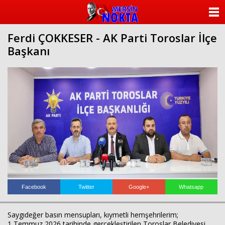
ANASAYFA
Ferdi ÇOKKESER - AK Parti Toroslar İlçe
KATEGORİLER
Başkanı
YAZARLAR
ANKETLER
FOTO GALERİ
VİDEO GALERİ
KÜNYE
İLETİŞİM
Facebook
Twitter
Google+
Whatsapp
Saygıdeğer basın mensupları, kıymetli hemşehrilerim;
1 Temmuz 2026 tarihinde gerçekleştirilen Toroslar Belediyesi