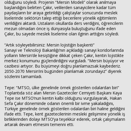
olduğunu söyledi. Projenin “Mersin Modeli” olarak anılmaya
başlandığını belirten Çakır, velilerden sanayicilere kadar tüm
paydaşların bir araya getirildiği çalıştaylar sonucunda meslek
liselerinde sektörün talep ettiği becerilere yönelik eğitimlerin
verildiğini aktardı. Ustaların okullarda ders verdiğini, öğrencilerin
mezun olmadan önce iş dünyasıyla buluştuğunu ifade eden
Çakır, bu sayede meslek liselerine olan ilginin arttığını söyledi.
“Artık söyleyebilirsiniz: Mersin lojistiğin başkenti”
Sanayi ve Teknoloji Bakanlığı’nın açıkladığı sanayi koridorlarında
yolların Mersin’de kesiştiğine dikkat çeken Çakır, kentin lojistikte
merkez konumunu güçlendirdiğini vurguladı. “Mersin büyüyor ve
cazibesi artıyor. Bu büyümeyi doğru planlamazsak kaybederiz.
2050-2070 Mersin’ini bugünden planlamak zorundayız” diyerek
sözlerini tamamladı.
Tepe: “MTSO, ülke genelinde örnek gösterilen odalardan biri”
Toplantıda söz alan Mersin Gazeteciler Cemiyeti Başkanı Kaya
Tepe ise MTSO’nun kentin kalbi olduğunu vurgulayarak, Hakan
Sefa Çakır döneminde odanın önemli bir ivme yakaladığını,
Türkiye genelinde örnek gösterilen odalardan biri haline geldiğini
ifade etti. Tepe, kent gazetecilerinin mesleki gelişimine yönelik iş
birliklerinden dolayı MTSO’ya teşekkür ederek, ortak çalışmaların
artarak devam etmesini temenni etti.