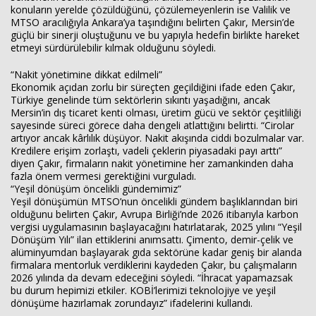
konuların yerelde çözüldüğünü, çözülemeyenlerin ise Valilik ve
MTSO aracılığıyla Ankara’ya taşındığını belirten Çakır, Mersin’de
güçlü bir sinerji oluştuğunu ve bu yapıyla hedefin birlikte hareket
etmeyi sürdürülebilir kılmak olduğunu söyledi.
“Nakit yönetimine dikkat edilmeli”
Ekonomik açıdan zorlu bir süreçten geçildiğini ifade eden Çakır,
Türkiye genelinde tüm sektörlerin sıkıntı yaşadığını, ancak
Mersin’in dış ticaret kenti olması, üretim gücü ve sektör çeşitliliği
sayesinde süreci görece daha dengeli atlattığını belirtti. “Cirolar
artıyor ancak kârlılık düşüyor. Nakit akışında ciddi bozulmalar var.
Kredilere erişim zorlaştı, vadeli çeklerin piyasadaki payı arttı”
diyen Çakır, firmaların nakit yönetimine her zamankinden daha
fazla önem vermesi gerektiğini vurguladı.
“Yeşil dönüşüm öncelikli gündemimiz”
Yeşil dönüşümün MTSO’nun öncelikli gündem başlıklarından biri
olduğunu belirten Çakır, Avrupa Birliği’nde 2026 itibarıyla karbon
vergisi uygulamasının başlayacağını hatırlatarak, 2025 yılını “Yeşil
Dönüşüm Yılı” ilan ettiklerini anımsattı. Çimento, demir-çelik ve
alüminyumdan başlayarak gıda sektörüne kadar geniş bir alanda
firmalara mentorluk verdiklerini kaydeden Çakır, bu çalışmaların
2026 yılında da devam edeceğini söyledi. “İhracat yapamazsak
bu durum hepimizi etkiler. KOBİ’lerimizi teknolojiye ve yeşil
dönüşüme hazırlamak zorundayız” ifadelerini kullandı.