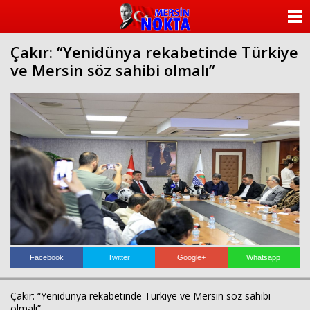
ANASAYFA
Çakır: “Yenidünya rekabetinde Türkiye
KATEGORİLER
ve Mersin söz sahibi olmalı”
YAZARLAR
ANKETLER
FOTO GALERİ
VİDEO GALERİ
KÜNYE
İLETİŞİM
Facebook
Twitter
Google+
Whatsapp
Çakır: “Yenidünya rekabetinde Türkiye ve Mersin söz sahibi
olmalı”