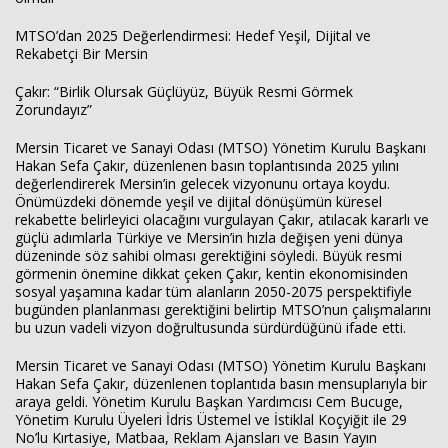
MTSO’dan 2025 Değerlendirmesi: Hedef Yeşil, Dijital ve
Rekabetçi Bir Mersin
Çakır: “Birlik Olursak Güçlüyüz, Büyük Resmi Görmek
Zorundayız”
Mersin Ticaret ve Sanayi Odası (MTSO) Yönetim Kurulu Başkanı
Hakan Sefa Çakır, düzenlenen basın toplantısında 2025 yılını
değerlendirerek Mersin’in gelecek vizyonunu ortaya koydu.
Önümüzdeki dönemde yeşil ve dijital dönüşümün küresel
rekabette belirleyici olacağını vurgulayan Çakır, atılacak kararlı ve
güçlü adımlarla Türkiye ve Mersin’in hızla değişen yeni dünya
düzeninde söz sahibi olması gerektiğini söyledi. Büyük resmi
görmenin önemine dikkat çeken Çakır, kentin ekonomisinden
sosyal yaşamına kadar tüm alanların 2050-2075 perspektifiyle
bugünden planlanması gerektiğini belirtip MTSO’nun çalışmalarını
bu uzun vadeli vizyon doğrultusunda sürdürdüğünü ifade etti.
Mersin Ticaret ve Sanayi Odası (MTSO) Yönetim Kurulu Başkanı
Hakan Sefa Çakır, düzenlenen toplantıda basın mensuplarıyla bir
araya geldi. Yönetim Kurulu Başkan Yardımcısı Cem Bucuge,
Yönetim Kurulu Üyeleri İdris Üstemel ve İstiklal Koçyiğit ile 29
No’lu Kırtasiye, Matbaa, Reklam Ajansları ve Basın Yayın