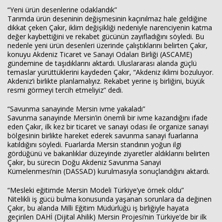
“Yeni ürün desenlerine odaklandık”
Tarımda ürün deseninin değişmesinin kaçınılmaz hale geldiğine
dikkat çeken Çakır, iklim değişikliği nedeniyle narenciyenin katma
değer kaybettiğini ve rekabet gücünün zayıfladığını söyledi. Bu
nedenle yeni ürün desenleri üzerinde çalıştıklarını belirten Çakır,
konuyu Akdeniz Ticaret ve Sanayi Odaları Birliği (ASCAME)
gündemine de taşıdıklarını aktardı. Uluslararası alanda güçlü
temaslar yürüttüklerini kaydeden Çakır, “Akdeniz iklimi bozuluyor.
Akdeniz’i birlikte planlamalıyız. Rekabet yerine iş birliğini, büyük
resmi görmeyi tercih etmeliyiz” dedi.
“Savunma sanayinde Mersin ivme yakaladı”
Savunma sanayinde Mersin’in önemli bir ivme kazandığını ifade
eden Çakır, ilk kez bir ticaret ve sanayi odası ile organize sanayi
bölgesinin birlikte hareket ederek savunma sanayi fuarlarına
katıldığını söyledi. Fuarlarda Mersin standının yoğun ilgi
gördüğünü ve bakanlıklar düzeyinde ziyaretler aldıklarını belirten
Çakır, bu sürecin Doğu Akdeniz Savunma Sanayi
Kümelenmesi’nin (DASSAD) kurulmasıyla sonuçlandığını aktardı.
“Mesleki eğitimde Mersin Modeli Türkiye’ye örnek oldu”
Nitelikli iş gücü bulma konusunda yaşanan sorunlara da değinen
Çakır, bu alanda Milli Eğitim Müdürlüğü iş birliğiyle hayata
geçirilen DAHİ (Dijital Ahilik) Mersin Projesi’nin Türkiye’de bir ilk