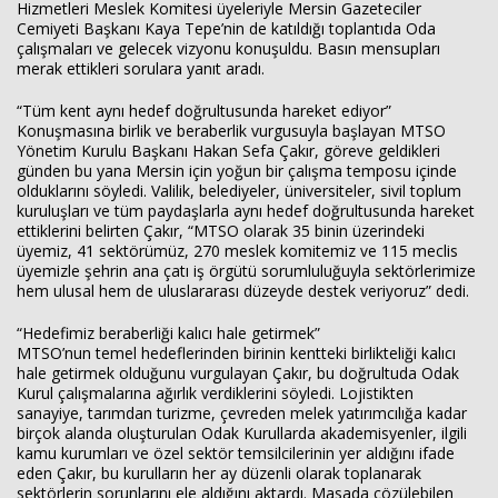
Hizmetleri Meslek Komitesi üyeleriyle Mersin Gazeteciler
Cemiyeti Başkanı Kaya Tepe’nin de katıldığı toplantıda Oda
çalışmaları ve gelecek vizyonu konuşuldu. Basın mensupları
merak ettikleri sorulara yanıt aradı.
Haberin Doğru Adresi.
“Tüm kent aynı hedef doğrultusunda hareket ediyor”
Konuşmasına birlik ve beraberlik vurgusuyla başlayan MTSO
Yönetim Kurulu Başkanı Hakan Sefa Çakır, göreve geldikleri
günden bu yana Mersin için yoğun bir çalışma temposu içinde
olduklarını söyledi. Valilik, belediyeler, üniversiteler, sivil toplum
kuruluşları ve tüm paydaşlarla aynı hedef doğrultusunda hareket
ettiklerini belirten Çakır, “MTSO olarak 35 binin üzerindeki
üyemiz, 41 sektörümüz, 270 meslek komitemiz ve 115 meclis
üyemizle şehrin ana çatı iş örgütü sorumluluğuyla sektörlerimize
hem ulusal hem de uluslararası düzeyde destek veriyoruz” dedi.
“Hedefimiz beraberliği kalıcı hale getirmek”
MTSO’nun temel hedeflerinden birinin kentteki birlikteliği kalıcı
hale getirmek olduğunu vurgulayan Çakır, bu doğrultuda Odak
Kurul çalışmalarına ağırlık verdiklerini söyledi. Lojistikten
sanayiye, tarımdan turizme, çevreden melek yatırımcılığa kadar
birçok alanda oluşturulan Odak Kurullarda akademisyenler, ilgili
kamu kurumları ve özel sektör temsilcilerinin yer aldığını ifade
eden Çakır, bu kurulların her ay düzenli olarak toplanarak
sektörlerin sorunlarını ele aldığını aktardı. Masada çözülebilen