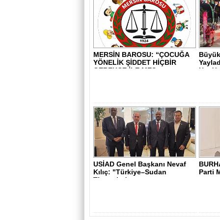
MERSİN BAROSU: “ÇOCUĞA
Büyükş
YÖNELİK ŞİDDET HİÇBİR
Yaylad
GEREKÇE İLE MEŞ..
Her Yer
USİAD Genel Başkanı Nevaf
BURH
Kılıç: "Türkiye–Sudan
Parti 
Ticaretinde ..