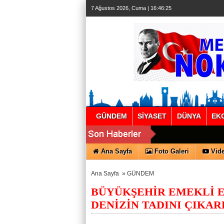
7 Ağustos 2026, Cuma | 16:46:26
GÜNDEM
SİYASET
DÜNYA
EK
Ana Sayfa
Foto Galeri
Vide
Ana Sayfa
»
GÜNDEM
BÜYÜKŞEHİR EMEKLİ E
DENİZİN TADINI ÇIKAR