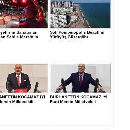
ehir’in Sanatçıları
Soli Pompeiopolis Beach’in
an Sahile Mersin’in
Yürüyüş Güzergâhı
i..
Büyükşehir’le Y..
ANETTİN KOCAMAZ İYİ
BURHANETTİN KOCAMAZ İYİ
Mersin Milletvekili
Parti Mersin Milletvekili