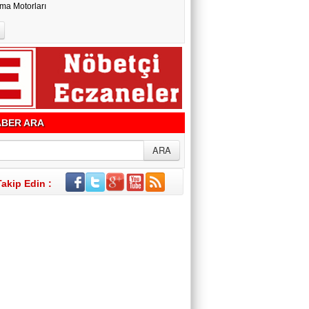
ma Motorları
BER ARA
Takip Edin :