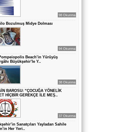
ZAMANA DUR DEMEK OLMAZ
98 Okunma
VAHAP DABAKAN Pirincin Taşları
Kilo Bozulmuş Midye Dolması
Kurdaki baskılanmanın ekonomideki
etkileri!
94 Okunma
Pompeiopolis Beach’in Yürüyüş
gâhı Büyükşehir’le Y..
38 Okunma
İN BAROSU: “ÇOCUĞA YÖNELİK
ET HİÇBİR GEREKÇE İLE MEŞ..
37 Okunma
şehir’in Sanatçıları Yayladan Sahile
n’in Her Yeri..