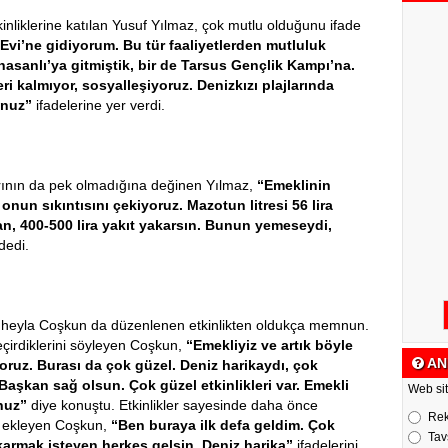
inliklerine katılan Yusuf Yılmaz, çok mutlu olduğunu ifade
i’ne gidiyorum. Bu tür faaliyetlerden mutluluk
anlı’ya gitmiştik, bir de Tarsus Gençlik Kampı’na.
 kalmıyor, sosyalleşiyoruz. Denizkızı plajlarında
unuz”
ifadelerine yer verdi.
rının da pek olmadığına değinen Yılmaz,
“Emeklinin
, onun sıkıntısını çekiyoruz. Mazotun litresi 56 lira
n, 400-500 lira yakıt yakarsın. Bunun yemeseydi,
dedi.
 Süheyla Coşkun da düzenlenen etkinlikten oldukça memnun.
irdiklerini söyleyen Coşkun,
“Emekliyiz ve artık böyle
AN
oruz. Burası da çok güzel. Deniz harikaydı, çok
şkan sağ olsun. Çok güzel etkinlikleri var. Emekli
Web sit
nuz”
diye konuştu. Etkinlikler sayesinde daha önce
Re
ine ekleyen Coşkun,
“Ben buraya ilk defa geldim. Çok
Tav
karmak isteyen herkes gelsin. Deniz harika”
ifadelerini