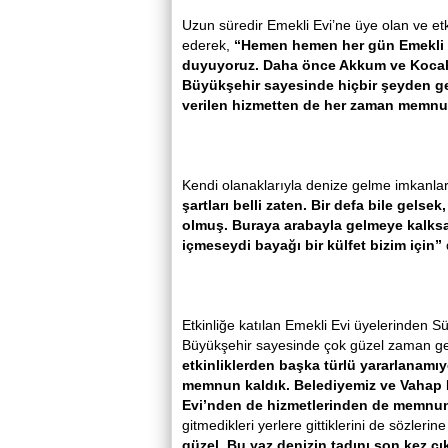
Uzun süredir Emekli Evi’ne üye olan ve etk
ederek,
“Hemen hemen her gün Emekli Ev
duyuyoruz. Daha önce Akkum ve Kocahas
Büyükşehir sayesinde hiçbir şeyden geri
verilen hizmetten de her zaman memn
Kendi olanaklarıyla denize gelme imkanla
şartları belli zaten. Bir defa bile gelsek
olmuş. Buraya arabayla gelmeye kalksa
içmeseydi bayağı bir külfet bizim için”
Etkinliğe katılan Emekli Evi üyelerinden
Büyükşehir sayesinde çok güzel zaman geç
etkinliklerden başka türlü yararlanamıy
memnun kaldık. Belediyemiz ve Vahap Ba
Evi’nden de hizmetlerinden de memnu
gitmedikleri yerlere gittiklerini de sözler
güzel. Bu yaz denizin tadını son kez çı