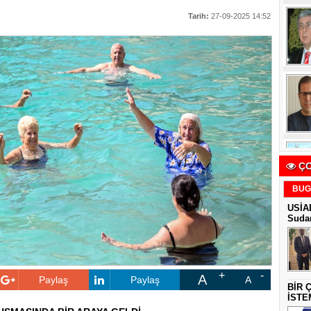
Tarih:
27-09-2025 14:52
ÇO
BUG
USİAD
Sudan
A
Paylaş
Paylaş
A
BİR 
İSTE