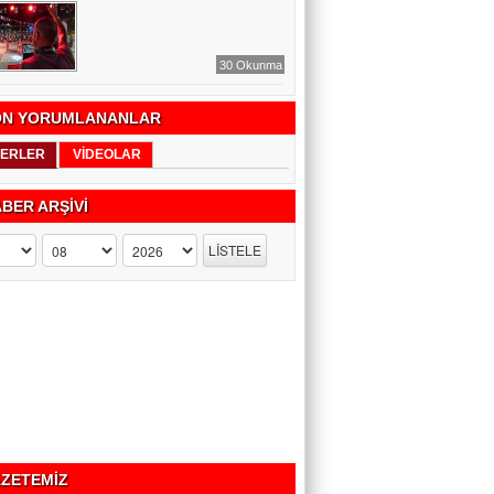
30 Okunma
N YORUMLANANLAR
ERLER
VİDEOLAR
BER ARŞİVİ
ZETEMİZ