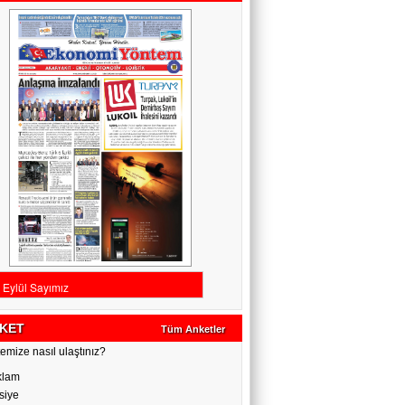
KET
Tüm Anketler
emize nasıl ulaştınız?
klam
siye