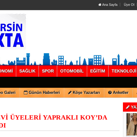
Ana Sayfa
Üye Ol
ONOMİ
SAĞLIK
SPOR
OTOMOBİL
EĞİTİM
TEKNOLOJİ
o Galeri
Günün Haberleri
Köşe Yazarları
Anketler
YA
Vİ ÜYELERİ YAPRAKLI KOY’DA
DI