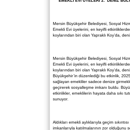
EMEKLİ EVİ ÜYELERİ 2. DENİZ BU
Mersin Büyükşehir Belediyesi, Sosyal Hizm
Emekli Evi üyelerini, en keyifli etkinliklerd
koylarından biri olan Yapraklı Koy’da, den
Mersin Büyükşehir Belediyesi, Sosyal Hizm
Emekli Evi üyelerini, en keyifli etkinliklerd
koylarından biri olan Yapraklı Koy’da, den
Büyükşehir’in düzenlediği bu etkinlik, 202
sağlayan emekliler sadece denize girmekle
geçirerek sosyalleşme imkanı buldu. Büyükş
etkinlikler, emeklilerin hayata daha sıkı 
sunuyor.
Aldıkları emekli aylıklarıyla geçim sıkıntısı
imkanlarıyla katılmalarının zor olduğunu s