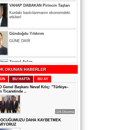
Gündoğdu Yıldırım
GÜNE DAİR
Zeynel Aslan
SATILAMAYAN MÜLK YOKTUR,
YANLIŞ FİYAT VARDIR
Sıddıka BALAKAN
K OKUNAN HABERLER
DİJİTAL VİCDAN
ÜN
BU HAFTA
BU AY
 Genel Başkanı Nevaf Kılıç: "Türkiye–
 Ticaretinde ..
Gül Saydam
SEN BENİ UNUTSAN DA
126 Okunma
ÇOCUĞUMUZU DAHA KAYBETMEK
MUAZZEZ TOĞRUL
MİYORUZ