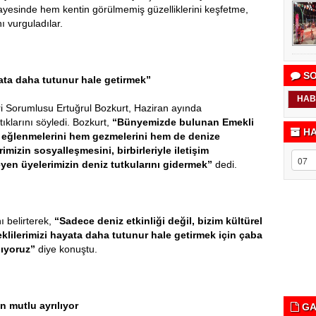
 sayesinde hem kentin görülmemiş güzelliklerini keşfetme,
ı vurguladılar.
SO
ata daha tutunur hale getirmek”
HAB
ri Sorumlusu Ertuğrul Bozkurt, Haziran ayında
tıklarını söyledi. Bozkurt,
“Bünyemizde bulunan Emekli
HA
em eğlenmelerini hem gezmelerini hem de denize
imizin sosyalleşmesini, birbirleriyle iletişim
en üyelerimizin deniz tutkularını gidermek”
dedi.
ı belirterek,
“Sadece deniz etkinliği değil, bizim kültürel
klilerimizi hayata daha tutunur hale getirmek için çaba
lıyoruz”
diye konuştu.
n mutlu ayrılıyor
GA