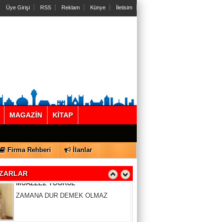
Üye Girişi
RSS
Reklam
Künye
İletisim
Gül Saydam
SEN BENİ UNUTSAN DA
MAGAZİN
KİTAP
MUAZZEZ TOĞRUL
Firma Rehberi
İlanlar
ZAMANA DUR DEMEK OLMAZ
ZARLAR
VAHAP DABAKAN Pirincin Taşları
Kurdaki baskılanmanın ekonomideki
etkileri!