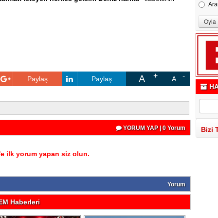
Ara
A
Paylaş
Paylaş
A
HA
YORUM YAP | 0 Yorum
Bizi 
 ilk yorum yapan siz olun.
Yorum
M Haberleri