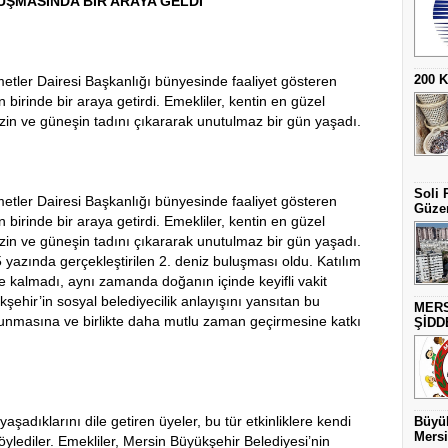
LUŞMASINDA BİR ARAYA GELDİ
200 
etler Dairesi Başkanlığı bünyesinde faaliyet gösteren
en birinde bir araya getirdi. Emekliler, kentin en güzel
izin ve güneşin tadını çıkararak unutulmaz bir gün yaşadı.
Soli 
etler Dairesi Başkanlığı bünyesinde faaliyet gösteren
Güzer
en birinde bir araya getirdi. Emekliler, kentin en güzel
izin ve güneşin tadını çıkararak unutulmaz bir gün yaşadı.
5 yazında gerçekleştirilen 2. deniz buluşması oldu. Katılım
 kalmadı, aynı zamanda doğanın içinde keyifli vakit
ehir’in sosyal belediyecilik anlayışını yansıtan bu
MERS
tutunmasına ve birlikte daha mutlu zaman geçirmesine katkı
ŞİDD
 yaşadıklarını dile getiren üyeler, bu tür etkinliklere kendi
Büyük
Mersi
öylediler. Emekliler, Mersin Büyükşehir Belediyesi’nin