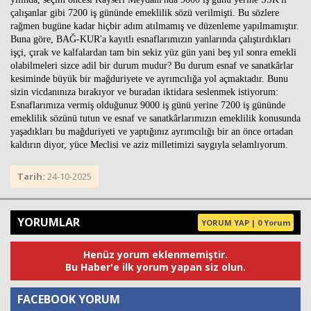
çalışanlar gibi 7200 iş gününde emeklilik sözü verilmişti. Bu sözlere
rağmen bugüne kadar hiçbir adım atılmamış ve düzenleme yapılmamıştır.
Buna göre, BAĞ-KUR'a kayıtlı esnaflarımızın yanlarında çalıştırdıkları
işçi, çırak ve kalfalardan tam bin sekiz yüz gün yani beş yıl sonra emekli
olabilmeleri sizce adil bir durum mudur? Bu durum esnaf ve sanatkârlar
kesiminde büyük bir mağduriyete ve ayrımcılığa yol açmaktadır. Bunu
sizin vicdanınıza bırakıyor ve buradan iktidara seslenmek istiyorum:
Esnaflarımıza vermiş olduğunuz 9000 iş günü yerine 7200 iş gününde
emeklilik sözünü tutun ve esnaf ve sanatkârlarımızın emeklilik konusunda
yaşadıkları bu mağduriyeti ve yaptığınız ayrımcılığı bir an önce ortadan
kaldırın diyor, yüce Meclisi ve aziz milletimizi saygıyla selamlıyorum.
Tarih:
24-10-2025
YORUMLAR
YORUM YAP | 0 Yorum
Henüz yorum eklenmemiştir.
Bu Haber'e ilk yorum yapan siz olun.
FACEBOOK YORUM