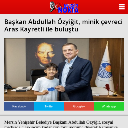
ANASAYFA
Başkan Abdullah Özyiğit, minik çevreci
KATEGORİLER
Aras Kayretli ile buluştu
YAZARLAR
ANKETLER
FOTO GALERİ
VİDEO GALERİ
KÜNYE
İLETİŞİM
Facebook
Twitter
Google+
Whatsapp
Mersin Yenişehir Belediye Başkanı Abdullah Özyiğit, sosyal
medyada "Takipçim kadar çöp topluyorum" diyerek kampanya