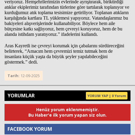
veriyoruz. Hemşehrilerimizin evlerinde ayrıştırarak, biriktirdiği
atıklar ekiplerimiz tarafından türlerine göre tartılarak toplanıyor ve
kurduğumuz atık toplama tesisimize getiriliyor. Toplanan atıkların
karşılığında kartlara TL yüklemesi yapıyoruz. Vatandaşlarımız bu
Haberin Doğru Adresi.
bakiyeleri alışverişlerinde kullanabiliyor. Böylece hem aile
bütçesine katkı sağlıyoruz, hem çevreyi koruyoruz, hem de bu
alanda istihdam yaratıyoruz.” ifadelerini kullandı.
Aras Kayretli ise çevreyi korumak için çabalarını sürdüreceğini
belirterek, “Amacım hem çevremizi temiz tutmak hem de
insanlara küçük yaşta da büyük şeyler yapılabileceğini
göstermek.” dedi.
Tarih:
12-09-2025
YORUMLAR
YORUM YAP | 0 Yorum
Henüz yorum eklenmemiştir.
Bu Haber'e ilk yorum yapan siz olun.
FACEBOOK YORUM