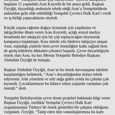
başlatan 11 yaşındaki Aras Kayretli ile bir araya geldi. Başkan
Özyiğit, duyarlılığı nedeniyle tebrik ettiği Aras’a Yenişehirlilerin
atıklardan gelir elde edebildiği Yenişehir Çevreci Halk Kart’ı verdi
ve iş birliği yapacaklarını söyledi.
Küçük yaşına rağmen doğayı korumak için yaşıtlarına ve
takipçilerine ilham veren Aras Kayretli, açtığı sosyal medya
hesabında her takipçisi için bir çöp toplayacağını duyurarak
kampanya başlatmıştı. Kısa sürede yüz binlerce takipçiye ulaşan
Aras, topladığı çöplerle hem çevre temizliğine katkı sağladı hem
de geniş kitlelerin dikkatini çekmeyi başardı. Çevre duyarlılığıyla
örnek olan Aras, bu kez Mersin Yenişehir Belediye Başkanı
Abdullah Özyiğit ile buluştu.
Başkan Abdullah Özyiğit, Aras’ın bu örnek davranışının takdirle
karşılandığını belirterek, “Aras’ı duyarlılığından dolayı tebrik
ediyorum. Atık yönetimi ve sıfır atığa giden yolda bu çabalar çok
kıymetli. Çocuklarımızın bu bilince erken yaşlarda varmaları çok
önemli.” dedi.
Yenişehir Belediyesinin çevre dostu projeleri hakkında bilgi veren
Başkan Özyiğit, özellikle Yenişehir Çevreci Halk Kart
uygulamasının Türkiye’de örnek gösterilen bir çalışma olduğunu
vurguladı. Özyiğit, “Talep eden tüm vatandaşlarımıza bu kartı