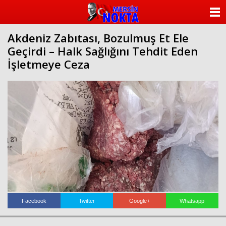
ANASAYFA
Akdeniz Zabıtası, Bozulmuş Et Ele
KATEGORİLER
Geçirdi – Halk Sağlığını Tehdit Eden
İşletmeye Ceza
YAZARLAR
ANKETLER
FOTO GALERİ
VİDEO GALERİ
KÜNYE
İLETİŞİM
Facebook
Twitter
Google+
Whatsapp