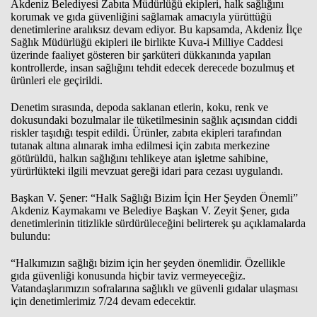
Akdeniz Belediyesi Zabıta Müdürlüğü ekipleri, halk sağlığını
korumak ve gıda güvenliğini sağlamak amacıyla yürüttüğü
denetimlerine aralıksız devam ediyor. Bu kapsamda, Akdeniz İlçe
Sağlık Müdürlüğü ekipleri ile birlikte Kuva-i Milliye Caddesi
üzerinde faaliyet gösteren bir şarküteri dükkanında yapılan
kontrollerde, insan sağlığını tehdit edecek derecede bozulmuş et
ürünleri ele geçirildi.
Denetim sırasında, depoda saklanan etlerin, koku, renk ve
dokusundaki bozulmalar ile tüketilmesinin sağlık açısından ciddi
riskler taşıdığı tespit edildi. Ürünler, zabıta ekipleri tarafından
tutanak altına alınarak imha edilmesi için zabıta merkezine
götürüldü, halkın sağlığını tehlikeye atan işletme sahibine,
yürürlükteki ilgili mevzuat gereği idari para cezası uygulandı.
Başkan V. Şener: “Halk Sağlığı Bizim İçin Her Şeyden Önemli”
Akdeniz Kaymakamı ve Belediye Başkan V. Zeyit Şener, gıda
denetimlerinin titizlikle sürdürüleceğini belirterek şu açıklamalarda
bulundu:
“Halkımızın sağlığı bizim için her şeyden önemlidir. Özellikle
gıda güvenliği konusunda hiçbir taviz vermeyeceğiz.
Vatandaşlarımızın sofralarına sağlıklı ve güvenli gıdalar ulaşması
için denetimlerimiz 7/24 devam edecektir.