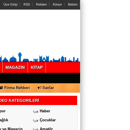
Üye Girişi
RSS
Reklam
Künye
İletisim
MAGAZİN
KİTAP
Firma Rehberi
İlanlar
DEO KATEGORİLERİ
por
Haber
ağlık
Çocuklar
v ve Magazin
Amatör