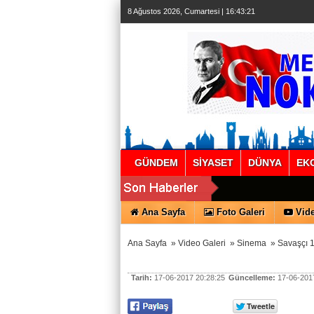
8 Ağustos 2026, Cumartesi | 16:43:22
GÜNDEM
SİYASET
DÜNYA
EK
Ana Sayfa
Foto Galeri
Vide
Ana Sayfa
»
Video Galeri
»
Sinema
»
Savaşçı 1
Tarih:
17-06-2017 20:28:25
Güncelleme:
17-06-2017