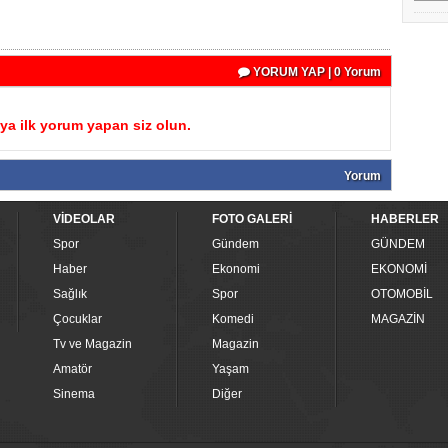
YORUM YAP | 0 Yorum
a ilk yorum yapan siz olun.
Yorum
VİDEOLAR
FOTO GALERİ
HABERLER
Spor
Gündem
GÜNDEM
Haber
Ekonomi
EKONOMİ
Sağlık
Spor
OTOMOBİL
Çocuklar
Komedi
MAGAZİN
Tv ve Magazin
Magazin
Amatör
Yaşam
Sinema
Diğer