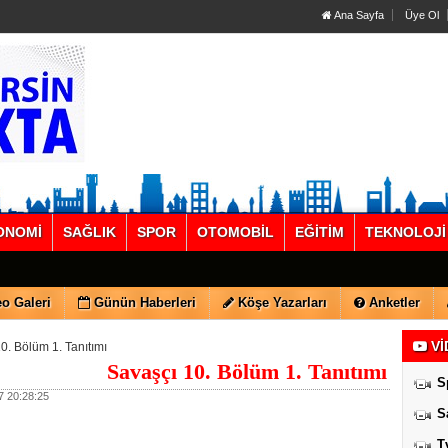
Ana Sayfa
Üye Ol
ONOMİ
SAĞLIK
SPOR
OTOMOBİL
EĞİTİM
TEKNOLOJİ
o Galeri
Günün Haberleri
Köşe Yazarları
Anketler
Vİ
0. Bölüm 1. Tanıtımı
Savaşçı 10. Bölüm 1. Tanıtımı
S
 20:28:25
S
T