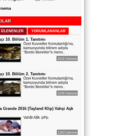
inema
OLAR
 İZLENENLER
YORUMLANANLAR
çı 10. Bölüm 1. Tanıtımı
Özel Kuvvetler Komutanlığı'na,
kamuoyunda bilinen adıyla
“Bordo Bereliler”e mens..
1616 İzlenme
çı 10. Bölüm 2. Tanıtımı
Özel Kuvvetler Komutanlığı'na,
kamuoyunda bilinen adıyla
“Bordo Bereliler”e mens..
1539 İzlenme
a Grande 2016 (Tayland Klip) Vahşi Aşk
Vah$i A$k :pPp.
1183 İzlenme