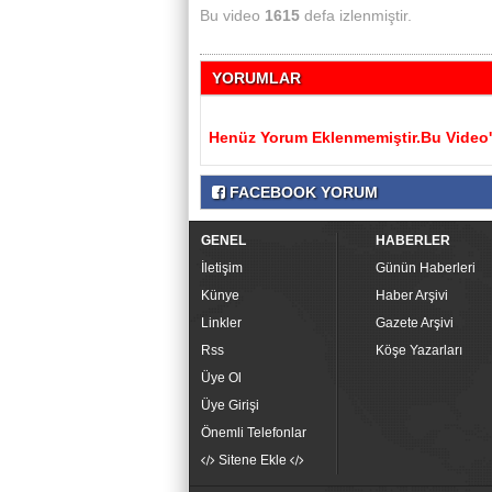
Bu video
1615
defa izlenmiştir.
YORUMLAR
Henüz Yorum Eklenmemiştir.Bu Video'y
FACEBOOK YORUM
GENEL
HABERLER
İletişim
Günün Haberleri
Künye
Haber Arşivi
Linkler
Gazete Arşivi
Rss
Köşe Yazarları
Üye Ol
Üye Girişi
Önemli Telefonlar
Sitene Ekle