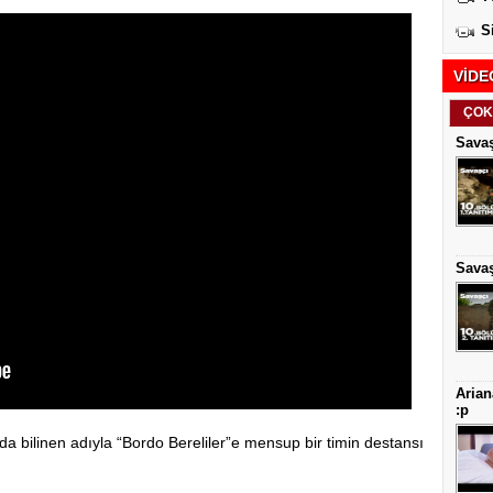
S
VİDE
ÇOK
Savaş
Savaş
Arian
:p
 bilinen adıyla “Bordo Bereliler”e mensup bir timin destansı