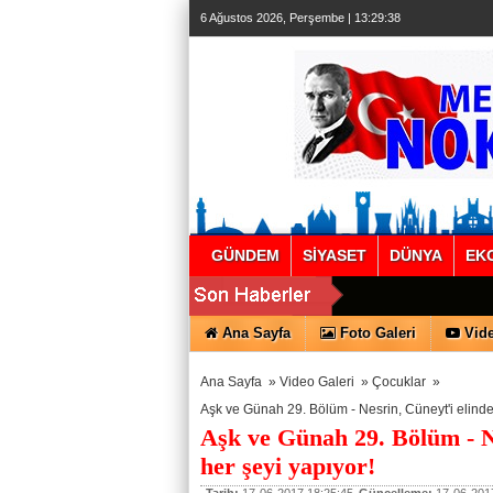
6 Ağustos 2026, Perşembe | 13:29:39
GÜNDEM
SİYASET
DÜNYA
EK
Ana Sayfa
Foto Galeri
Vide
Ana Sayfa
»
Video Galeri
»
Çocuklar
»
Aşk ve Günah 29. Bölüm - Nesrin, Cüneyt'i elinde
Aşk ve Günah 29. Bölüm - Ne
her şeyi yapıyor!