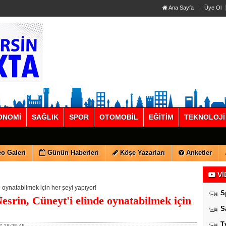
Ana Sayfa
Üye Ol
ONOMİ
SAĞLIK
SPOR
OTOMOBİL
EĞİTİM
TEKNOLOJİ
o Galeri
Günün Haberleri
Köşe Yazarları
Anketler
Vİ
 oynatabilmek için her şeyi yapıyor!
S
srin, Cüneyt'i elinde oynatabilmek için
S
T