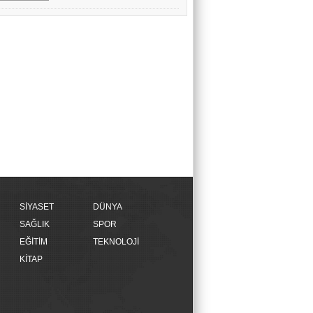
SİYASET
DÜNYA
SAĞLIK
SPOR
EĞİTİM
TEKNOLOJİ
KİTAP