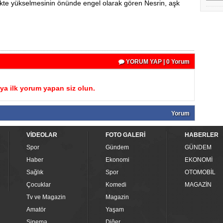
kte yükselmesinin önünde engel olarak gören Nesrin, aşk
YORUM YAP | 0 Yorum
a ilk yorum yapan siz olun.
Yorum
VİDEOLAR
FOTO GALERİ
HABERLER
Spor
Gündem
GÜNDEM
Haber
Ekonomi
EKONOMİ
Sağlık
Spor
OTOMOBİL
Çocuklar
Komedi
MAGAZİN
Tv ve Magazin
Magazin
Amatör
Yaşam
Sinema
Diğer