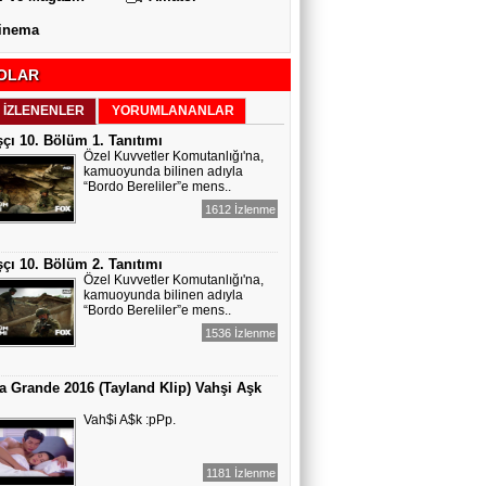
inema
OLAR
 İZLENENLER
YORUMLANANLAR
çı 10. Bölüm 1. Tanıtımı
Özel Kuvvetler Komutanlığı'na,
kamuoyunda bilinen adıyla
“Bordo Bereliler”e mens..
1612 İzlenme
çı 10. Bölüm 2. Tanıtımı
Özel Kuvvetler Komutanlığı'na,
kamuoyunda bilinen adıyla
“Bordo Bereliler”e mens..
1536 İzlenme
a Grande 2016 (Tayland Klip) Vahşi Aşk
Vah$i A$k :pPp.
1181 İzlenme