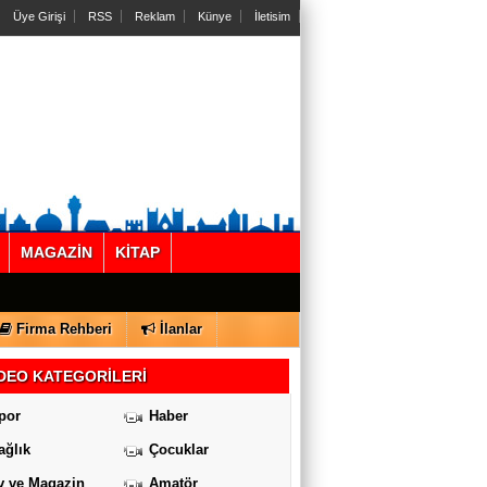
Üye Girişi
RSS
Reklam
Künye
İletisim
MAGAZİN
KİTAP
Firma Rehberi
İlanlar
DEO KATEGORİLERİ
por
Haber
ağlık
Çocuklar
v ve Magazin
Amatör