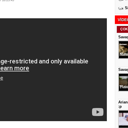
 18:25:45
S
VİDE
ÇOK
Savaş
Savaş
Arian
:p