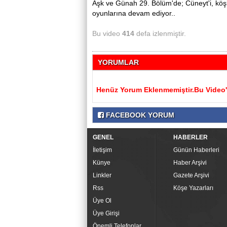
Aşk ve Günah 29. Bölüm'de; Cüneyt'i, köş
oyunlarına devam ediyor..
Bu video
414
defa izlenmiştir.
YORUMLAR
Henüz Yorum Eklenmemiştir.Bu Video'y
FACEBOOK YORUM
GENEL
HABERLER
İletişim
Günün Haberleri
Künye
Haber Arşivi
Linkler
Gazete Arşivi
Rss
Köşe Yazarları
Üye Ol
Üye Girişi
Önemli Telefonlar